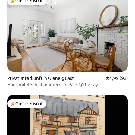
Gäste-Favorit
Beliebter Gäste-Favorit.
Privatunterkunft in Glenelg East
Durchschnittl
4,99 (93)
Haus mit 3 Schlafzimmern im Park @thebay
Gäste-Favorit
Beliebter Gäste-Favorit.