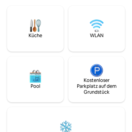
können organisiert werden, also
Handdesinfektions
kontaktiere mich bitte, da ich geeignete
bereitgestellt. Das Wohnzimmer und
Möbel habe, die arrangiert werden
das Schlafzimmer 
können. z.B. (Kinderbett oder Einzelbett
polierten Dielen 
und Kinderspielzeug) Die Einheit ist mit
Badezimmer besit
einem Smart-TV, WLAN und
historischen Stil
Küche
WLAN
unbegrenztem Netflix ausgestattet. Die
verfügt über Herd
Unterkunft ist von beiden Eingängen der
Kühlschrank, Kaf
Kent Street aus zugänglich. Bitte nimm
Waschmaschine. Es
Rücksicht auf die Nachbarn mit dem
Klimaanlage zum 
Lärmpegel. Ich stehe dir rund um die
Das Wohnzimmer v
Uhr für Fragen oder Probleme zur
Queensize-Schlafs
Verfügung. Die Wohnung befindet sich
ausgestattet, sod
in Glenelg, das für seine Strände
Mahlzeiten zubere
Kostenloser
berühmt ist. Es gibt eine Fülle von Cafés,
gibt viele Restaur
Pool
Parkplatz auf dem
Geschäften, Pubs und einen tollen
Nähe. Die Wohnung
Grundstück
Kinderspielplatz. Zum Steg sind es 8
zwischen dem Bro
Minuten zu Fuß. Die Glenelg-
Nischenrestaurant
Straßenbahn fährt direkt nach Adelaide
Supermarkt sowie
CBD. Glenelg verfügt über viele
Rd mit seiner „gol
öffentliche Verkehrsmittel. Die Glenelg
Restaurants und N
Tram bringt dich direkt zum Adelaide
Minuten zum Stra
CBD. Sie fährt in regelmäßigen
Küstenweg für Bewegu