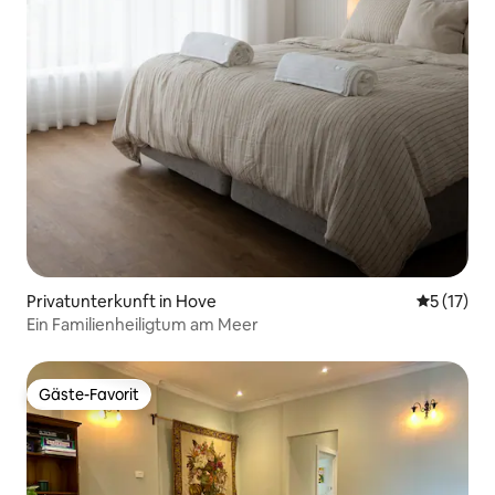
Privatunterkunft in Hove
Durchschn
5 (17)
Ein Familienheiligtum am Meer
Gäste-Favorit
Gäste-Favorit