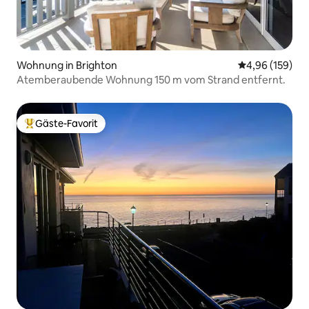
Wohnung in Brighton
Durchschnittli
4,96 (159)
Atemberaubende Wohnung 150 m vom Strand entfernt.
Gäste-Favorit
Beliebter Gäste-Favorit.