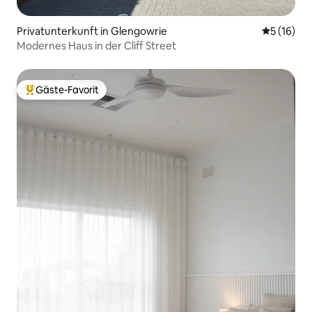
Privatunterkunft in Glengowrie
Durchschn
5 (16)
Modernes Haus in der Cliff Street
Gäste-Favorit
Beliebter Gäste-Favorit.