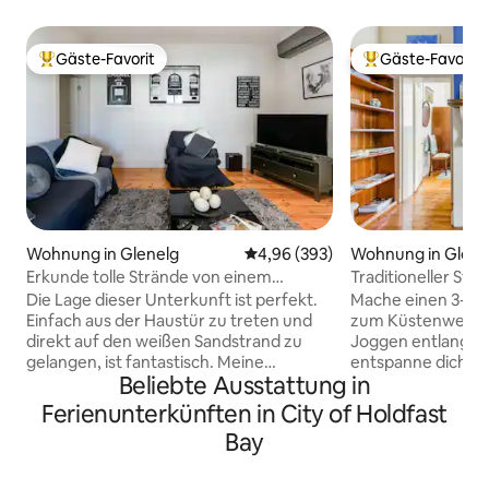
Gäste-Favorit
Gäste-Favorit
Beliebter Gäste-Favorit.
Beliebter Gäste-F
Wohnung in Glenelg
Durchschnittliche Bewertung: 4
4,96 (393)
Wohnung in Glene
Erkunde tolle Strände von einem
Traditioneller Sti
fabelhaften Glenelg-Apartment aus
einem gemütliche
Die Lage dieser Unterkunft ist perfekt.
Mache einen 3-mi
Einfach aus der Haustür zu treten und
zum Küstenweg fü
direkt auf den weißen Sandstrand zu
Joggen entlang d
gelangen, ist fantastisch. Meine
entspanne dich da
Beliebte Ausstattung in
Unterkunft verfügt über alle modernen
auf der mit Pfla
Geräte, die für einen angenehmen und
Terrasse. Polierte
Ferienunterkünften in City of Holdfast
komfortablen Aufenthalt erforderlich
Decken sorgen für 
Bay
sind. Ich bin rund um die Uhr für Fragen
während das mo
oder Probleme erreichbar.
ein modernes Ambi
Annehmlichkeiten für kleine Kinder
hast einen separa