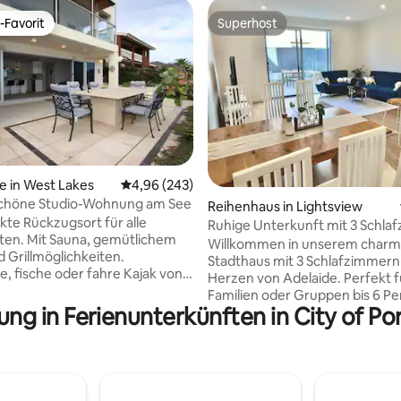
-Favorit
Superhost
r Gäste-Favorit.
Superhost
e in West Lakes
Durchschnittliche Bewertung: 4,96 von 5, 2
4,96 (243)
höne Studio-Wohnung am See
rtung: 4,86 von 5, 146 Bewertungen
Reihenhaus in Lightsview
kte Rückzugsort für alle
Ruhige Unterkunft mit 3 Schla
ten. Mit Sauna, gemütlichem
Kostenloser Parkplatz • Stadt i
Willkommen in unserem char
 Grillmöglichkeiten.
Stadthaus mit 3 Schlafzimmern
 fische oder fahre Kajak von
Herzen von Adelaide. Perfekt für
Ponton aus. Nur wenige
Familien oder Gruppen bis 6 P
vom unberührten Tennyson
ung in Ferienunterkünften in City of Por
bietet dieses gemütliche und 
d den Sanddünen entfernt.
stilvolle Haus Komfort und
Schwimmen, Angeln oder
Bequemlichkeit für deinen Aufe
nge entlang des weißen
einschließlich Garagenparkplätzen
deal gelegen sind wir nur
Haus befindet sich in einem pr
nuten von der Stadt Adelaide,
und lebendigen Viertel mit 2 M