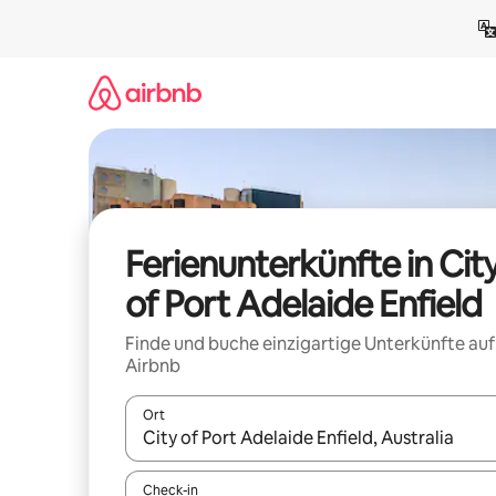
Zu
Inhalten
springen
Ferienunterkünfte in Cit
of Port Adelaide Enfield
Finde und buche einzigartige Unterkünfte auf
Airbnb
Ort
Wenn Ergebnisse verfügbar sind, navigiere mit d
Check-in