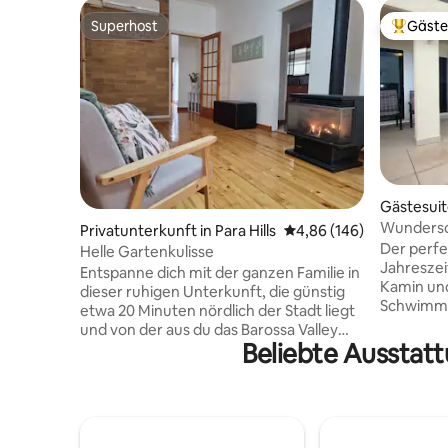
Superhost
Gäste
Superhost
Beliebte
Gästesuit
Wundersc
Privatunterkunft in Para Hills
Durchschnittliche Bewe
4,86 (146)
Der perfe
Helle Gartenkulisse
Jahreszei
Entspanne dich mit der ganzen Familie in
Kamin und
dieser ruhigen Unterkunft, die günstig
Schwimme,
etwa 20 Minuten nördlich der Stadt liegt
unserem 
und von der aus du das Barossa Valley
Minuten 
Beliebte Ausstatt
leicht erreichst. 3 Schlafzimmer,
Beach un
Hauptschlafzimmer mit Schiebetür, die
Genieße 
sich zum Garten auf der Rückseite
Spaziergä
öffnet. 2 Wohnbereiche, Küche und
Sandes. I
Esszimmer. Umkehrzyklus-Heizung/-
wenige Mi
Kühlung in den Wohnzimmern und im