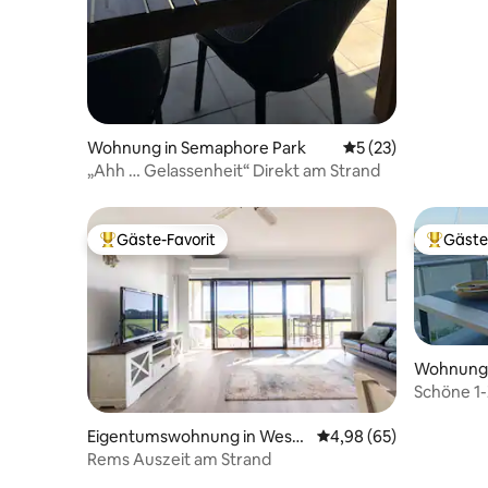
Wohnung in Semaphore Park
Durchschnittliche 
5 (23)
„Ahh … Gelassenheit“ Direkt am Strand
Gäste-Favorit
Gäste
Beliebter Gäste-Favorit.
Beliebte
Wohnung 
Schöne 1
das Wass
Eigentumswohnung in West
Durchschnittliche Bew
4,98 (65)
Lakes Shore
Rems Auszeit am Strand