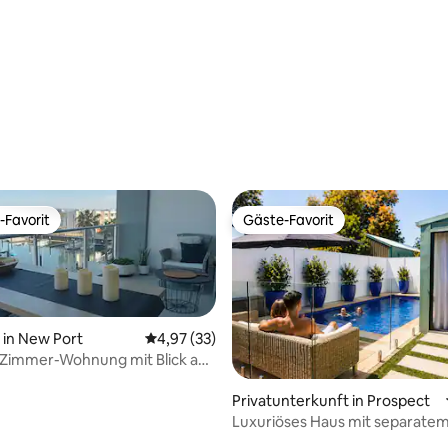
Pool – Fitnessraum
Bewertung: 5 von 5, 23 Bewertungen
-Favorit
Gäste-Favorit
r Gäste-Favorit.
Gäste-Favorit
in New Port
Durchschnittliche Bewertung: 4,97 von 5, 
4,97 (33)
-Zimmer-Wohnung mit Blick auf
er
ertung: 4,98 von 5, 65 Bewertungen
Privatunterkunft in Prospect
Luxuriöses Haus mit separate
Poolzimmer