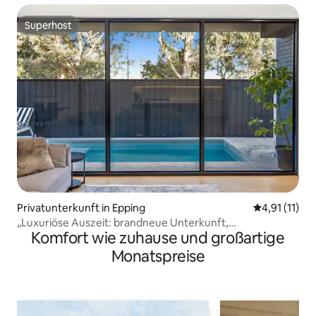
Superhost
Superhost
Privatunterkunft in Epping
Durchschnitt
4,91 (11)
„Luxuriöse Auszeit: brandneue Unterkunft,
Komfort wie zuhause und großartige
atemberaubender Pool“ Spa
Monatspreise