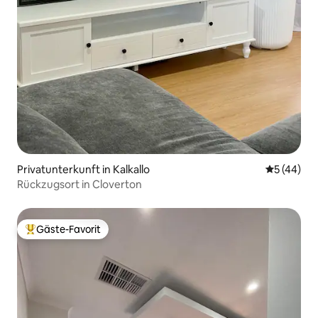
Privatunterkunft in Kalkallo
Durchschni
5 (44)
Rückzugsort in Cloverton
Gäste-Favorit
Beliebter Gäste-Favorit.