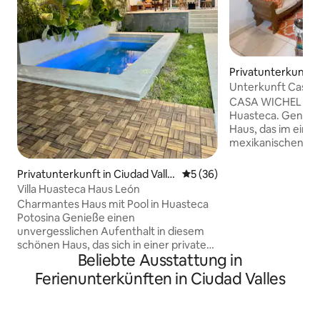
Privatunterkunft i
alles
Unterkunft Casa Wi
Wasserfälle und Fl
CASA WICHEL – Ein
Huasteca. Genieß
Haus, das im einzi
mexikanischen Stil
gestaltet ist, das
Tag der Erkundun
Privatunterkunft in Ciudad Valle
Durchschnittliche Bewertun
5 (36)
ausruhen kannst. In der Nähe der
s
Villa Huasteca Haus León
Hauptrouten nach
Charmantes Haus mit Pool in Huasteca
Tamasopo, El Salto
Potosina Genieße einen
Golondrinas und Xilitla. Nu
unvergesslichen Aufenthalt in diesem
Minuten vom Zent
schönen Haus, das sich in einer privaten
und ganz in der N
Beliebte Ausstattung in
und sicheren Unterteilung in Cd Valles,
Sorina, dem Sport
SLP befindet! Jedes Zimmer verfügt
Ferienunterkünften in Ciudad Valles
und dem Allgemei
über ein eigenes Badezimmer und eine
Minuten von den 
Klimaanlage. Gemütliches Wohnzimmer,
Laredo und Rio Ve
geräumiges Esszimmer, ausgestattete
Minuten vom Busb