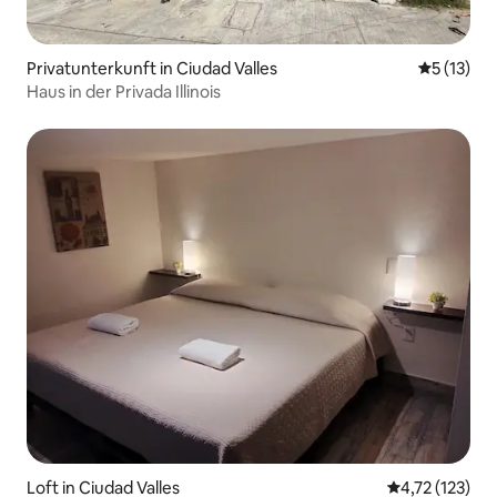
Privatunterkunft in Ciudad Valles
Durchschn
5 (13)
Haus in der Privada Illinois
Loft in Ciudad Valles
Durchschnittl
4,72 (123)