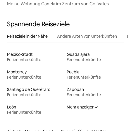
Meine Wohnung Canela im Zentrum von Cd. Valles
Spannende Reiseziele
Reiseziele in der Nähe
Andere Arten von Unterkünften
To
Mexiko-Stadt
Guadalajara
Ferienunterkünfte
Ferienunterkünfte
Monterrey
Puebla
Ferienunterkünfte
Ferienunterkünfte
Santiago de Querétaro
Zapopan
Ferienunterkünfte
Ferienunterkünfte
León
Mehr anzeigen
Ferienunterkünfte