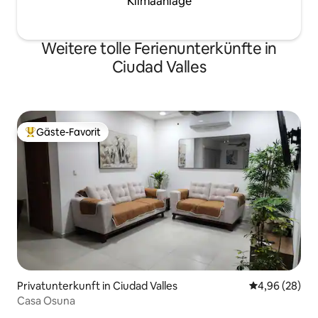
Klimaanlage
Weitere tolle Ferienunterkünfte in
Ciudad Valles
Gäste-Favorit
Beliebter Gäste-Favorit.
Privatunterkunft in Ciudad Valles
Durchschnittl
4,96 (28)
Casa Osuna