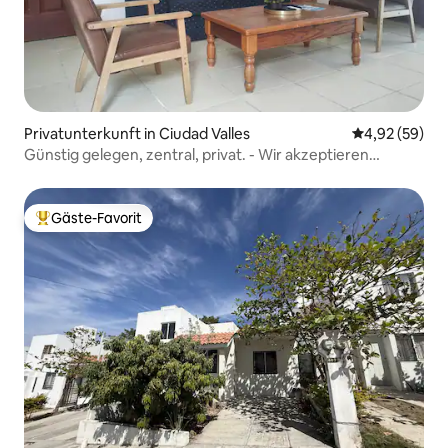
Privatunterkunft in Ciudad Valles
Durchschnittl
4,92 (59)
Günstig gelegen, zentral, privat. - Wir akzeptieren
Kreditkarten. -
Gäste-Favorit
Beliebter Gäste-Favorit.