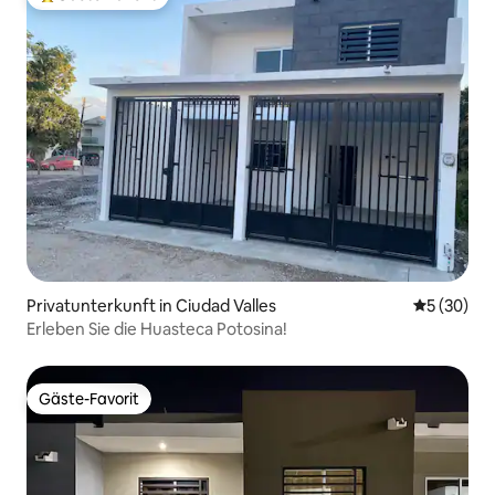
Beliebter Gäste-Favorit.
Privatunterkunft in Ciudad Valles
Durchschni
5 (30)
Erleben Sie die Huasteca Potosina!
Gäste-Favorit
Gäste-Favorit