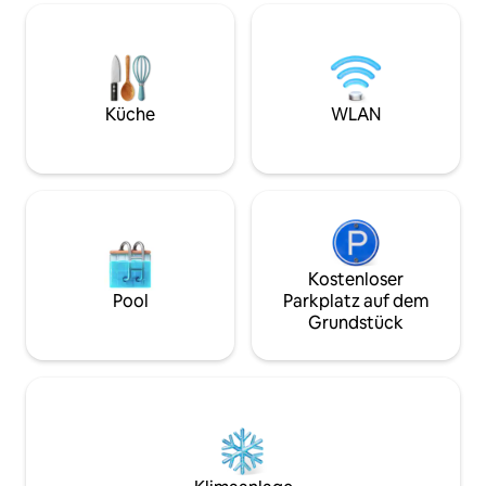
Küche, Smart-TV, Schlafsofa und
privater Parkplatz. Und für deine
Bequemlichkeit sind der Supermarkt,
OXXO, die Apotheke, die Tankstelle, die
Bushaltestelle und der Geldautomat nur
2 Minuten entfernt. Wir freuen uns auf
Küche
WLAN
deinen Besuch und hoffen, dass du ihn in
vollen Zügen genießt!
Kostenloser
Pool
Parkplatz auf dem
Grundstück