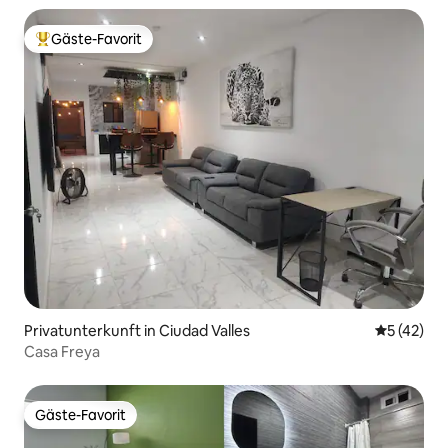
Gäste-Favorit
Beliebter Gäste-Favorit.
Privatunterkunft in Ciudad Valles
Durchschn
5 (42)
Casa Freya
Gäste-Favorit
Gäste-Favorit