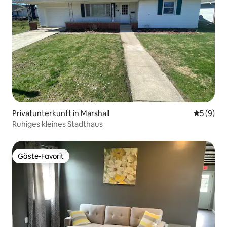
Privatunterkunft in Marshall
Durchschn
5 (9)
Ruhiges kleines Stadthaus
Gäste-Favorit
Gäste-Favorit