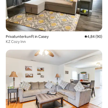
Privatunterkunft in Casey
Durchschnittl
4,84 (90)
KZ Cozy Inn