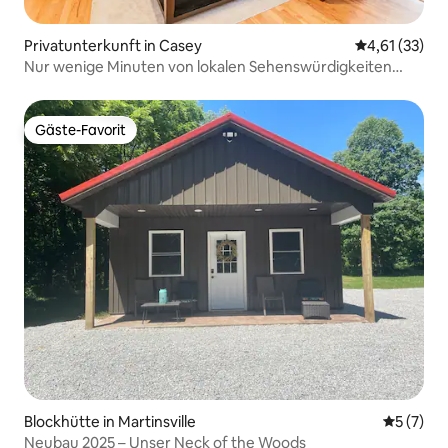
Privatunterkunft in Casey
Durchschnitt
4,61 (33)
Nur wenige Minuten von lokalen Sehenswürdigkeiten
entfernt: Haustierfreundlich mit Garten!
Gäste-Favorit
Gäste-Favorit
Blockhütte in Martinsville
Durchsch
5 (7)
Neubau 2025 – Unser Neck of the Woods