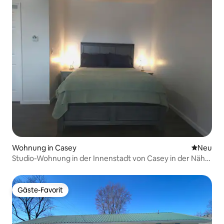
Wohnung in Casey
Neue Unt
Neu
Studio-Wohnung in der Innenstadt von Casey in der Nähe
von ALLEM, WAS WICHTIG IST!
Gäste-Favorit
Gäste-Favorit