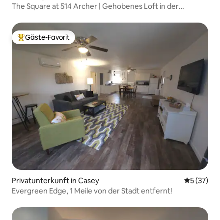
The Square at 514 Archer | Gehobenes Loft in der
Innenstadt
Gäste-Favorit
Beliebter Gäste-Favorit.
Privatunterkunft in Casey
Durchschn
5 (37)
Evergreen Edge, 1 Meile von der Stadt entfernt!