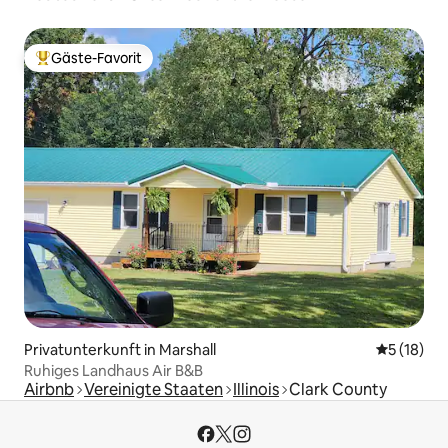
Gäste-Favorit
Beliebter Gäste-Favorit.
Privatunterkunft in Marshall
Durchschn
5 (18)
Ruhiges Landhaus Air B&B
Airbnb
Vereinigte Staaten
Illinois
Clark County