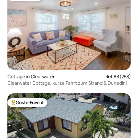
Cottage in Clearwater
Durchschnittli
4,83 (258)
Clearwater Cottage, kurze Fahrt zum Strand & Dunedin!
Gäste-Favorit
Beliebter Gäste-Favorit.