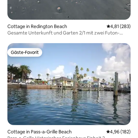
Cottage in Redington Beach
Durchschnittl
4,81 (283)
Gesamte Unterkunft und Garten 2/1 mit zwei Futon-
Sofas
Gäste-Favorit
Gäste-Favorit
Cottage in Pass-a-Grille Beach
Durchschnittli
4,96 (182)