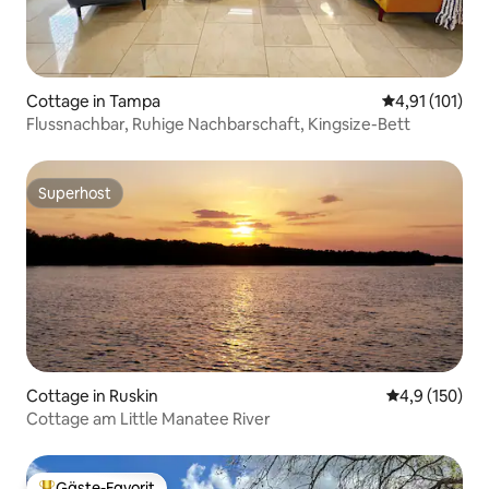
Cottage in Tampa
Durchschnittl
4,91 (101)
Flussnachbar, Ruhige Nachbarschaft, Kingsize-Bett
Superhost
Superhost
Cottage in Ruskin
Durchschnitt
4,9 (150)
Cottage am Little Manatee River
Gäste-Favorit