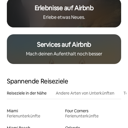
Erlebnisse auf Airbnb
Erlebe etwas Neues.
Services auf Airbnb
Mach deinen Aufenthalt noch besser
Spannende Reiseziele
Reiseziele in der Nähe
Andere Arten von Unterkünften
To
Miami
Four Corners
Ferienunterkünfte
Ferienunterkünfte
Miami Beach
Orlando