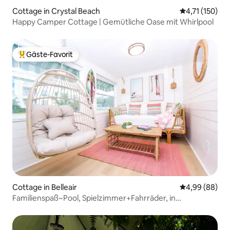
Cottage in Crystal Beach
Durchschnittl
4,71 (150)
Happy Camper Cottage | Gemütliche Oase mit Whirlpool
Gäste-Favorit
Beliebter Gäste-Favorit.
Cottage in Belleair
Durchschnittl
4,99 (88)
Familienspaß~Pool, Spielzimmer+Fahrräder, in
Strandnähe/Wanderweg