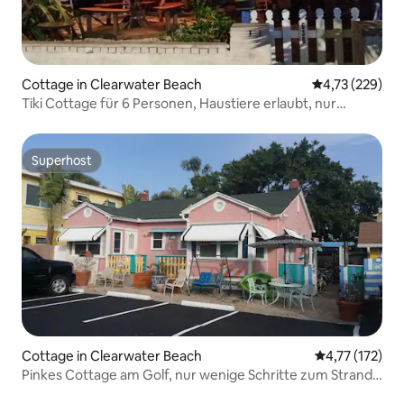
Cottage in Clearwater Beach
Durchschnittl
4,73 (229)
Tiki Cottage für 6 Personen, Haustiere erlaubt, nur
wenige Schritte vom Strand entfernt
Superhost
Superhost
Cottage in Clearwater Beach
Durchschnittl
4,77 (172)
Pinkes Cottage am Golf, nur wenige Schritte zum Strand,
Haustiere erlaubt