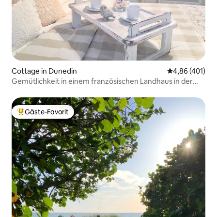
Cottage in Dunedin
Durchschnittli
4,86 (401)
Gemütlichkeit in einem französischen Landhaus in der
Nähe von ALLEM
Gäste-Favorit
Beliebter Gäste-Favorit.