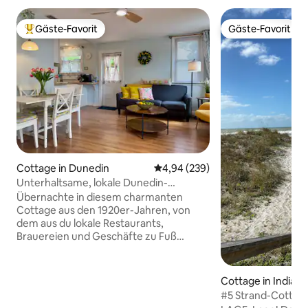
Gäste-Favorit
Gäste-Favorit
Beliebter Gäste-Favorit.
Gäste-Favorit
Cottage in Dunedin
Durchschnittliche Bewertung: 4
4,94 (239)
Unterhaltsame, lokale Dunedin-
Entdeckung zu Fuß
Übernachte in diesem charmanten
Cottage aus den 1920er-Jahren, von
dem aus du lokale Restaurants,
Brauereien und Geschäfte zu Fuß
erreichen oder einen kurzen
Spaziergang zum Yachthafen machen
kannst, um den Sonnenuntergang zu
Cottage in Indian
genießen. Diese Unterkunft befindet
ch
#5 Strand-Cottage
sich in perfekter Lage im Herzen von