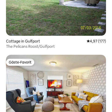
Cottage in Gulfport
Durchschnittl
4,97 (177)
The Pelicans Roost/Gulfport
Gäste-Favorit
Gäste-Favorit