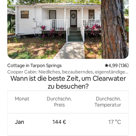
Cottage in Tarpon Springs
Durchschnittli
4,99 (136)
Cooper Cabin: Niedliches, bezauberndes, eigenständiges
Wann ist die beste Zeit, um Clearwater
Studio
zu besuchen?
Monat
Durchschn.
Durchschn.
Preis
Temperatur
Jan
144 €
17 °C