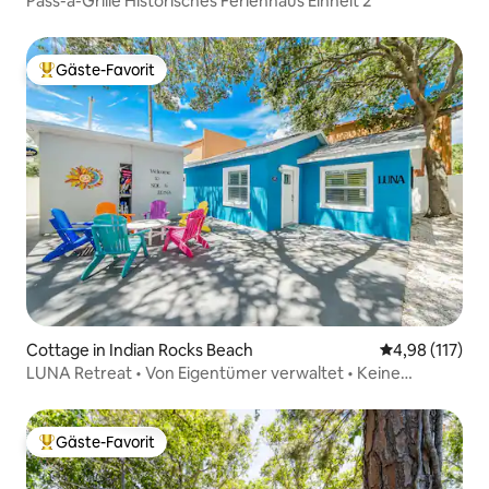
Pass-a-Grille Historisches Ferienhaus Einheit 2
Gäste-Favorit
Beliebter Gäste-Favorit.
Cottage in Indian Rocks Beach
Durchschnittl
4,98 (117)
LUNA Retreat • Von Eigentümer verwaltet • Keine
Hausarbeit
Gäste-Favorit
Beliebter Gäste-Favorit.