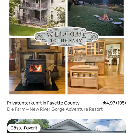
Privatunterkunft in Fayette County
Durchschnittl
4,97 (105)
Die Farm – New River Gorge Adventure Resort
Gäste-Favorit
Gäste-Favorit