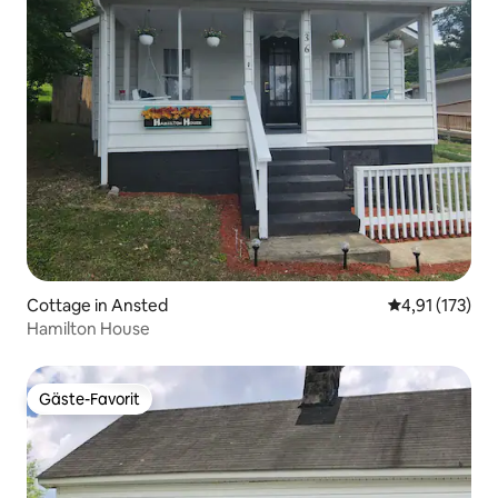
Cottage in Ansted
Durchschnittl
4,91 (173)
Hamilton House
Gäste-Favorit
Gäste-Favorit