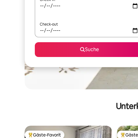
Check-out
Suche
Unterk
Gäste-Favorit
Gäste
Beliebter Gäste-Favorit.
Beliebte