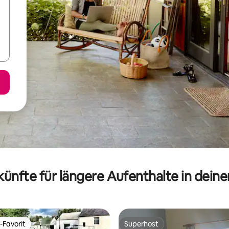
ünfte für längere Aufenthalte in dein
-Favorit
Superhost
r Gäste-Favorit.
Superhost