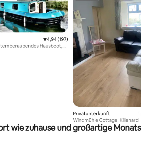
Durchschnittliche Bewertung: 4,94 von 5, 1
4,94 (197)
 atemberaubendes Hausboot,
ahrung erforderlich!
ertung: 4,97 von 5, 93 Bewertungen
Privatunterkunft
Windmühle Cottage, Killenard
rt wie zuhause und großartige Monats