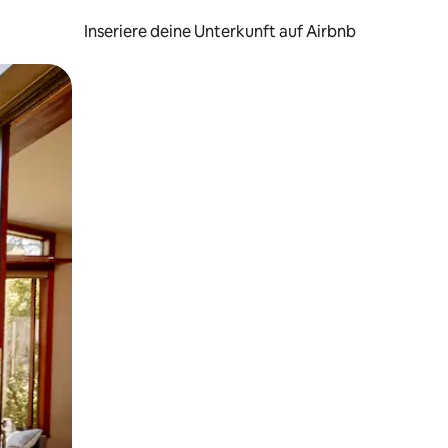
Inseriere deine Unterkunft auf Airbnb
h Berühren oder Wischgesten.