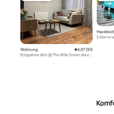
Hausboot
5 Sterne
keine Erf
Wohnung
Durchschnittliche Bew
4,97 (93)
Entspanne dich @ The little Green door
No26.
Komfo