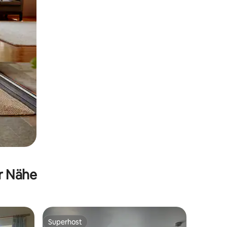
er Nähe
Superhost
Superhost