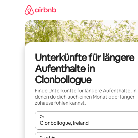
Zu
Inhalten
springen
Unterkünfte für längere
Aufenthalte in
Clonbollogue
Finde Unterkünfte für längere Aufenthalte, in
denen du dich auch einen Monat oder länger
zuhause fühlen kannst.
Ort
Wenn Ergebnisse verfügbar sind, navigiere mit d
Check-in