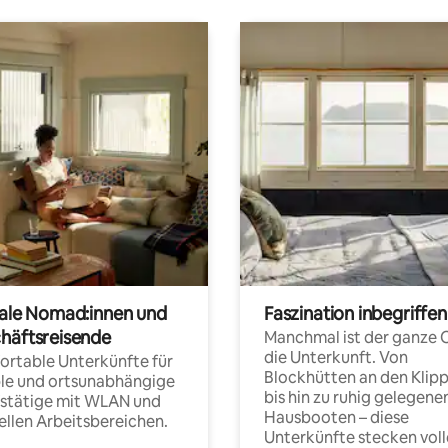
tale Nomad:innen und
Faszination inbegriffen
häftsreisende
Manchmal ist der ganze 
die Unterkunft. Von
rtable Unterkünfte für
Blockhütten an den Klip
ble und ortsunabhängige
bis hin zu ruhig gelegene
fstätige mit WLAN und
Hausbooten – diese
ellen Arbeitsbereichen.
Unterkünfte stecken voll