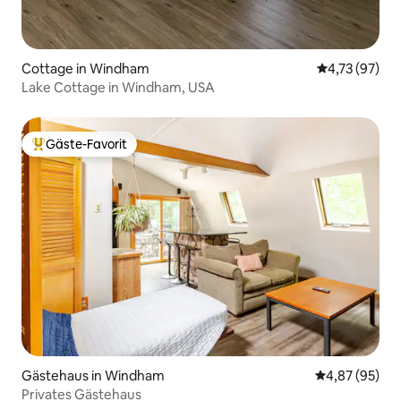
Cottage in Windham
Durchschnitt
4,73 (97)
Lake Cottage in Windham, USA
Gäste-Favorit
Beliebter Gäste-Favorit.
Gästehaus in Windham
Durchschnittl
4,87 (95)
Privates Gästehaus