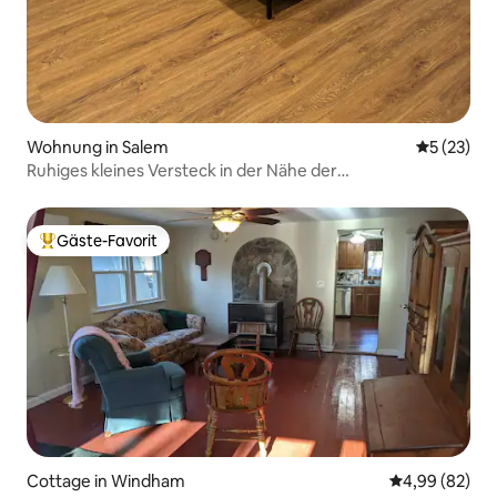
Wohnung in Salem
Durchschn
5 (23)
Ruhiges kleines Versteck in der Nähe der
Annehmlichkeiten
Gäste-Favorit
Beliebter Gäste-Favorit.
Cottage in Windham
Durchschnittl
4,99 (82)