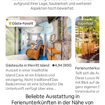
aufgrund ihrer Lage, Sauberkeit und weiteren
Aspekten hoch bewertet.
Gäste-Favorit
Superhost
Beliebter Gäste-Favorit.
Superhost
Gästesuite in Merritt Island
Durchschnittliche Bewertung: 4
4,94 (900)
Ferienunterkunft 
Auszeit in einer Inselhöhle
ge
Teilt sich die Au
Island Cave ist ein Erlebnis und
Diese Luxus-Wohnu
einzigartig. Nicht traditionell Das
mit Blick auf den 
Badezimmer ist eine Schiebetür Die
ganz eigenen Stil.
Unterkunft verfügt über eine
Innenräume und 
Fensterklimaanlage Nicht für ältere
Beliebte Ausstattung in
Außenbereiche. Ru
Menschen oder Gäste mit
wenige Schritte v
Ferienunterkünften in der Nähe von
Einschränkungen empfohlen kleiner
entfernt. Dieses