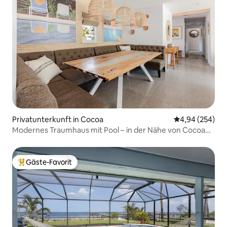
Privatunterkunft in Cocoa
Durchschnittli
4,94 (254)
Modernes Traumhaus mit Pool – in der Nähe von Cocoa
Village
Gäste-Favorit
Beliebter Gäste-Favorit.