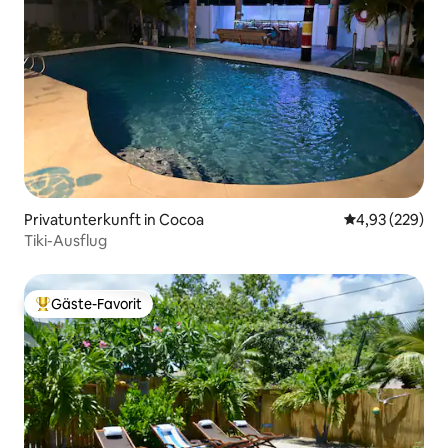
Privatunterkunft in Cocoa
Durchschnittli
4,93 (229)
Tiki-Ausflug
Gäste-Favorit
Beliebter Gäste-Favorit.