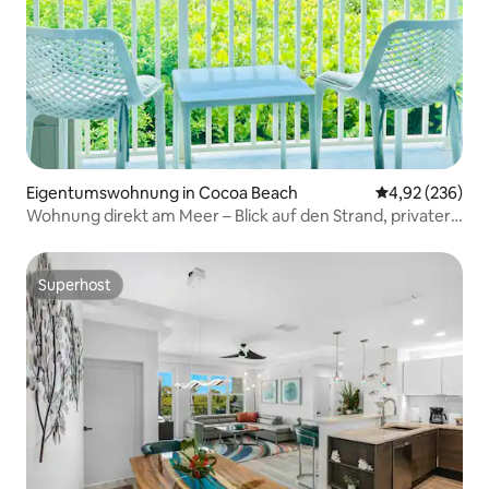
Eigentumswohnung in Cocoa Beach
Durchschnittli
4,92 (236)
Wohnung direkt am Meer – Blick auf den Strand, privater
Balkon
Superhost
Superhost