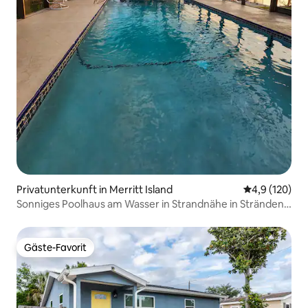
Privatunterkunft in Merritt Island
Durchschnitt
4,9 (120)
Sonniges Poolhaus am Wasser in Strandnähe in Stränden
& Disney
Gäste-Favorit
Gäste-Favorit