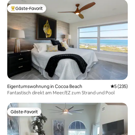
Gäste-Favorit
Beliebter Gäste-Favorit.
Eigentumswohnung in Cocoa Beach
Durchschnit
5 (235)
Fantastisch direkt am Meer/EZ zum Strand und Pool
Gäste-Favorit
Gäste-Favorit