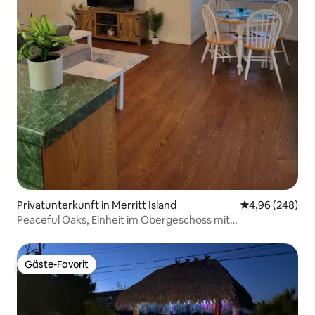
Privatunterkunft in Merritt Island
Durchschnittli
4,96 (248)
Peaceful Oaks, Einheit im Obergeschoss mit
2 Schlafzimmern und 2 Bädern.
Gäste-Favorit
Gäste-Favorit