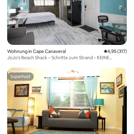
Wohnung in Cape Canaveral
Durchschnittl
4,95 (317)
JoJo's Beach Shack – Schritte zum Strand – KEINE
Reinigungsgebühr
Superhost
Superhost