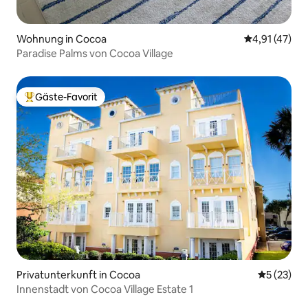
Wohnung in Cocoa
Durchschnitt
4,91 (47)
Paradise Palms von Cocoa Village
Gäste-Favorit
Beliebter Gäste-Favorit.
Privatunterkunft in Cocoa
Durchschn
5 (23)
Innenstadt von Cocoa Village Estate 1