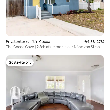
Privatunterkunft in Cocoa
Durchschnittli
4,88 (278)
The Cocoa Cove | 2 Schlafzimmer in der Nähe von Strand
und Kreuzfahrthafen
Gäste-Favorit
Gäste-Favorit