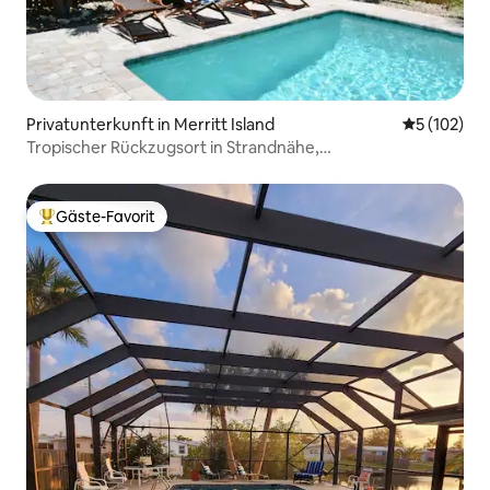
Privatunterkunft in Merritt Island
Durchschni
5 (102)
Tropischer Rückzugsort in Strandnähe,
Kreuzfahrtterminals
Gäste-Favorit
Beliebter Gäste-Favorit.