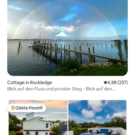
Cottage in Rockledge
Durchschnittli
4,98 (237)
Blick auf den Fluss und privater Steg – Blick auf den
Raketenstart
Gäste-Favorit
Beliebter Gäste-Favorit.