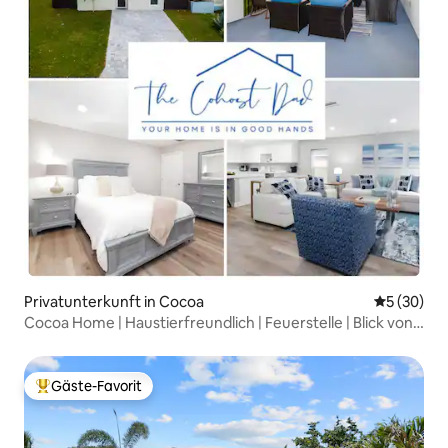
Privatunterkunft in Cocoa
Durchschni
5 (30)
Cocoa Home | Haustierfreundlich | Feuerstelle | Blick von
der Dachterrasse
Gäste-Favorit
Beliebter Gäste-Favorit.