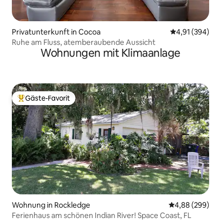
Privatunterkunft in Cocoa
Durchschnittli
4,91 (394)
Ruhe am Fluss, atemberaubende Aussicht
Wohnungen mit Klimaanlage
Gäste-Favorit
Beliebter Gäste-Favorit.
Wohnung in Rockledge
Durchschnittli
4,88 (299)
Ferienhaus am schönen Indian River! Space Coast, FL