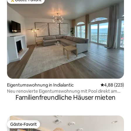
Beliebter Gäste-Favorit.
Eigentumswohnung in Indialantic
Durchschnittli
4,88 (223)
Neu renovierte Eigentumswohnung mit Pool direkt am
Familienfreundliche Häuser mieten
Strand.
Gäste-Favorit
Gäste-Favorit