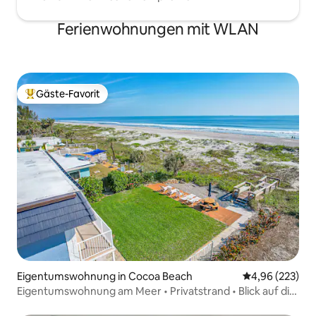
Ferienwohnungen mit WLAN
Gäste-Favorit
Beliebter Gäste-Favorit.
Eigentumswohnung in Cocoa Beach
Durchschnittli
4,96 (223)
Eigentumswohnung am Meer • Privatstrand • Blick auf die
Rakete