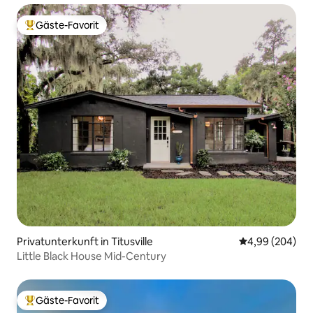
Gäste-Favorit
Beliebter Gäste-Favorit.
Privatunterkunft in Titusville
Durchschnittli
4,99 (204)
Little Black House Mid-Century
Gäste-Favorit
Beliebter Gäste-Favorit.