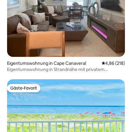
Eigentumswohnung in Cape Canaveral
Durchschnittli
4,86 (218)
Eigentumswohnung in Strandnähe mit privatem
Strandzugang und Annehmlichkeiten
Gäste-Favorit
Gäste-Favorit