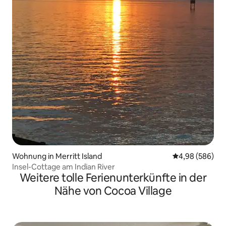
Wohnung in Merritt Island
Durchschnittli
4,98 (586)
Insel-Cottage am Indian River
Weitere tolle Ferienunterkünfte in der
Nähe von Cocoa Village