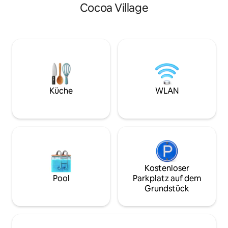
Raum Queensize-Doppelbett Private
Cocoa Village
mit einem Schlaf
Einheit Rückseite des 2-stöckigen
Obergeschoss biet
Hauses, erbaut in den 1930er Jahren.
Personen. Genieß
Ideal für Singles oder Paare. (Nicht für
Morgenkaffee auf 
Langzeitaufenthalte empfohlen. Keine
auf den Indian Rive
Kinder oder Kleinkinder. 5 weitere
sogar einen Raket
Einheiten auf dem Grundstück Zentral
Blick auf das We
gelegen, 5 Meilen von Cocoa Beach, 1,5
beobachten. Jogg
Meilen von Cocoa Village und in der
Village und Minu
Nähe von Restaurants und Geschäften
Küche
WLAN
Space Coast Comp
In der Nähe der Hauptstraßen,
Cocoa Beach, Por
Lärmbelästigung möglich
Canaveral/Kreuzfa
Kenney Space Cen
Kostenloser
Pool
Parkplatz auf dem
Grundstück