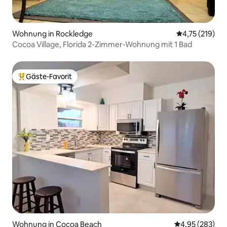
Wohnung in Rockledge
Durchschnittl
4,75 (219)
Cocoa Village, Florida 2-Zimmer-Wohnung mit 1 Bad
Gäste-Favorit
Beliebter Gäste-Favorit.
Wohnung in Cocoa Beach
Durchschnittli
4,95 (283)