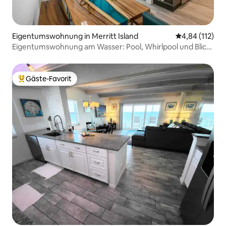
Eigentumswohnung in Merritt Island
Durchschnittl
4,84 (112)
Eigentumswohnung am Wasser: Pool, Whirlpool und Blick
aufs Wasser!
Gäste-Favorit
Beliebter Gäste-Favorit.