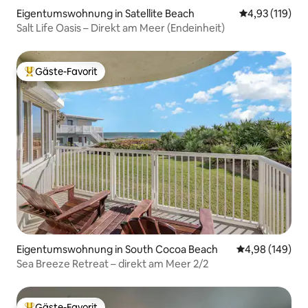
Eigentumswohnung in Satellite Beach
Durchschnittl
4,93 (119)
Salt Life Oasis – Direkt am Meer (Endeinheit)
Gäste-Favorit
Beliebter Gäste-Favorit.
Eigentumswohnung in South Cocoa Beach
Durchschnittli
4,98 (149)
Sea Breeze Retreat – direkt am Meer 2/2
Gäste-Favorit