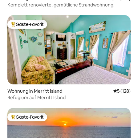
Komplett renovierte, gemütliche Strandwohnung.
Gäste-Favorit
Beliebter Gäste-Favorit.
Wohnung in Merritt Island
Durchschni
5 (128)
Refugium auf Merritt Island
Gäste-Favorit
Beliebter Gäste-Favorit.