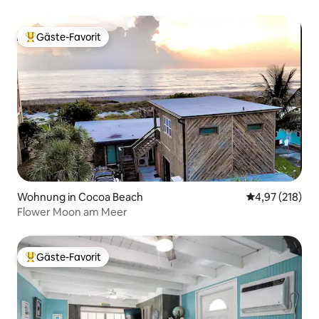
Gäste-Favorit
Beliebter Gäste-Favorit.
Wohnung in Cocoa Beach
Durchschnittl
4,97 (218)
Flower Moon am Meer
Gäste-Favorit
Beliebter Gäste-Favorit.