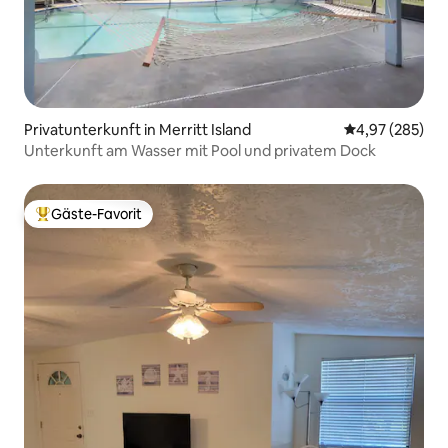
Privatunterkunft in Merritt Island
Durchschnittli
4,97 (285)
Unterkunft am Wasser mit Pool und privatem Dock
Gäste-Favorit
Beliebter Gäste-Favorit.