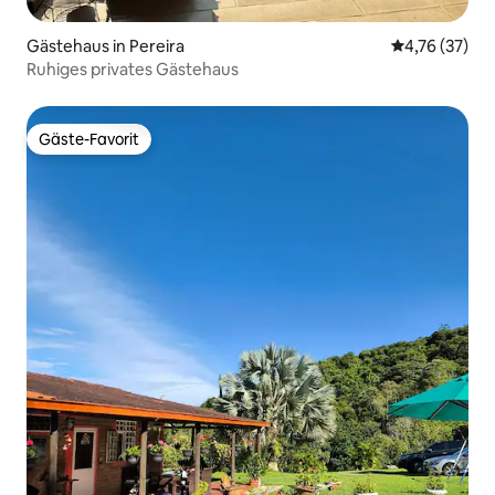
Gästehaus in Pereira
Durchschnitt
4,76 (37)
Ruhiges privates Gästehaus
Gäste-Favorit
Gäste-Favorit