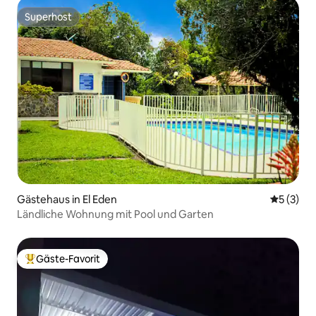
Superhost
Superhost
Gästehaus in El Eden
Durchsch
5 (3)
Ländliche Wohnung mit Pool und Garten
Gäste-Favorit
Beliebter Gäste-Favorit.