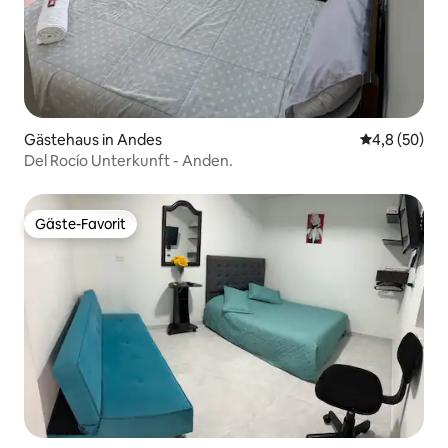
Gästehaus in Andes
Durchschnitt
4,8 (50)
Del Rocío Unterkunft - Anden.
Gäste-Favorit
Gäste-Favorit