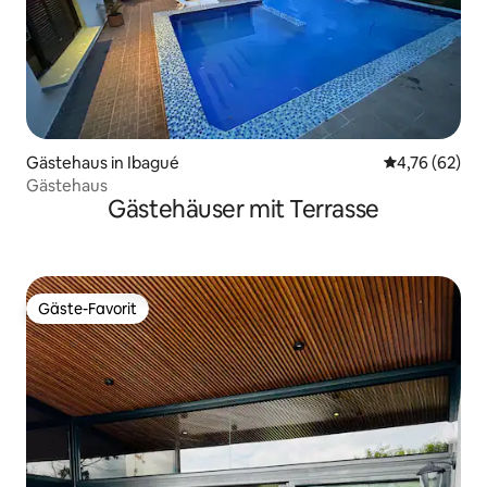
Gästehaus in Ibagué
Durchschnitt
4,76 (62)
Gästehaus
Gästehäuser mit Terrasse
Gäste-Favorit
Gäste-Favorit