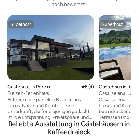
hoch bewertet.
Superhost
Superhost
Superhost
Superhost
Gästehaus in Pereira
Durchschnittliche Bewertu
5 (4)
Gästehaus in Ibag
Freizeit-Ferienhaus
Casa Iselena, Lan
Entdecke die perfekte Balance aus
Casa Iselena ist e
Luxus, Natur und Komfort. Eine
Luxus und Komfor
Unterkunft, die für diejenigen gedacht
beeindruckende P
ist, die Entspannung, Privatsphäre und
Terrassen und der
Beliebte Ausstattung in Gästehäusern in
ein ganz besonderes Erlebnis inmitten
Momente von Spa
der Natur suchen. Genieße geräumige
Der Kaminraum sor
Kaffeedreieck
Gemeinschaftsbereiche, einen
gemütliche Atmos