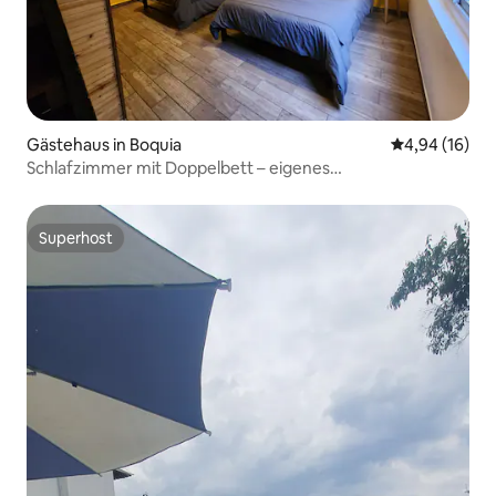
Gästehaus in Boquia
Durchschnitt
4,94 (16)
Schlafzimmer mit Doppelbett – eigenes
Bad/Terrasse/kein Parken
Superhost
Superhost