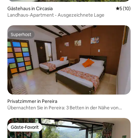
Gästehaus in Circasia
Durchschn
5 (10)
Landhaus-Apartment - Ausgezeichnete Lage
Superhost
Superhost
Privatzimmer in Pereira
Übernachten Sie in Pereira: 3 Betten in der Nähe von
Arboleda
Gäste-Favorit
Gäste-Favorit