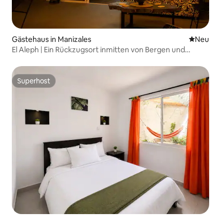
Gästehaus in Manizales
Neue Unt
Neu
El Aleph | Ein Rückzugsort inmitten von Bergen und
Sonnenuntergängen.
Superhost
Superhost