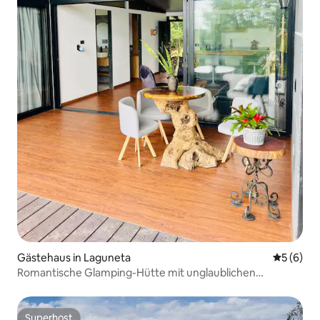
Gästehaus in Laguneta
Durchschn
5 (6)
Romantische Glamping-Hütte mit unglaublichen
Landschaften
Superhost