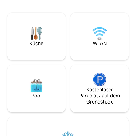
Swimmingpool, Grünflächen und
beleuchteten Gärt
perfekte Orte, um dich zu entspannen,
Schönheit sorgen.
Kontakte zu knüpfen und dem
verfügen über ei
hektischen Treiben der Stadt zu
Kleiderschrank, e
entfliehen. Dank der strategischen Lage
eine Terrasse. Der
in Cerritos kannst du eine ländliche
und Außenbereich 
Umgebung genießen und hast
köstliche Mahlzei
gleichzeitig einfachen Zugang zu
Momente zu genie
Küche
WLAN
Restaurants, Supermärkten und den
unvergessliches 
Touristenattraktionen der Region.
Kostenloser
Pool
Parkplatz auf dem
Grundstück