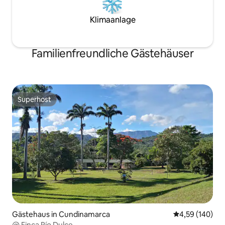
Klimaanlage
Familienfreundliche Gästehäuser
Superhost
Superhost
Gästehaus in Cundinamarca
Durchschnittli
4,59 (140)
@ Finca Río Dulce