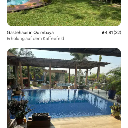
Gästehaus in Quimbaya
Durchschnitt
4,81 (32)
Erholung auf dem Kaffeefeld