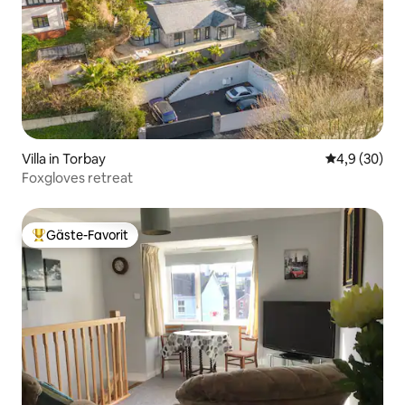
Villa in Torbay
Durchschnitt
4,9 (30)
Foxgloves retreat
Gäste-Favorit
Beliebter Gäste-Favorit.