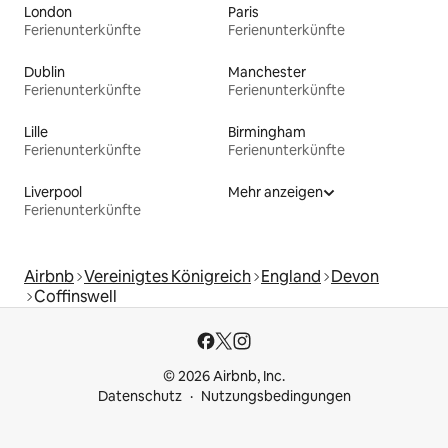
London
Paris
Ferienunterkünfte
Ferienunterkünfte
Dublin
Manchester
Ferienunterkünfte
Ferienunterkünfte
Lille
Birmingham
Ferienunterkünfte
Ferienunterkünfte
Liverpool
Mehr anzeigen
Ferienunterkünfte
Airbnb
Vereinigtes Königreich
England
Devon
Coffinswell
© 2026 Airbnb, Inc.
Datenschutz
Nutzungsbedingungen