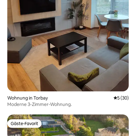
Wohnung in Torbay
Durchschni
5 (30)
Moderne 3-Zimmer-Wohnung.
Gäste-Favorit
Gäste-Favorit