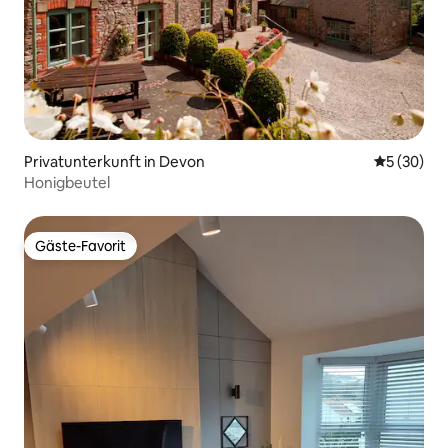
Privatunterkunft in Devon
Durchschni
5 (30)
Honigbeutel
Gäste-Favorit
Gäste-Favorit