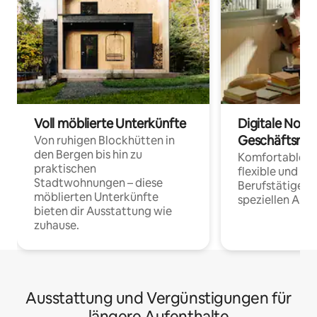
Voll möblierte Unterkünfte
Digitale Noma
Geschäftsrei
Von ruhigen Blockhütten in
den Bergen bis hin zu
Komfortable Un
praktischen
flexible und o
Stadtwohnungen – diese
Berufstätige 
möblierten Unterkünfte
speziellen Arbe
bieten dir Ausstattung wie
zuhause.
Ausstattung und Vergünstigungen für
längere Aufenthalte