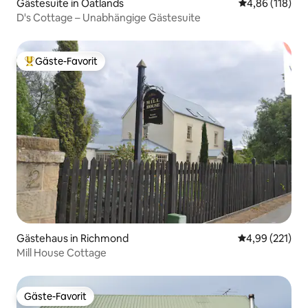
Gästesuite in Oatlands
Durchschnittl
4,86 (118)
D's Cottage – Unabhängige Gästesuite
Gäste-Favorit
Beliebter Gäste-Favorit.
Gästehaus in Richmond
Durchschnittl
4,99 (221)
Mill House Cottage
Gäste-Favorit
Gäste-Favorit