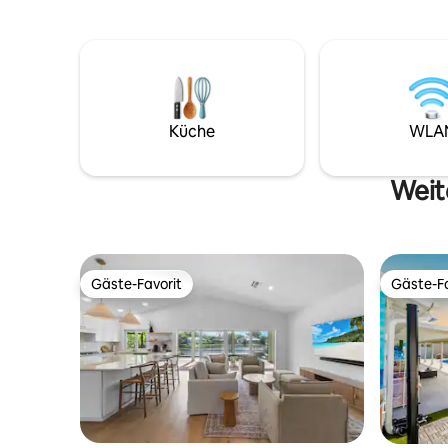
großen Fernsehern (Hauptzimmer hat
Avenue u
einen 75-Zoll-Fernseher), Master-Suite
entfernt, 
mit eigenem Bad und Flachbildfernseher,
Gegend z
alle 3 Schlafzimmer haben Kingsize-
wir alle w
Betten. In der Nähe von
Stühle, 
Restaurants/Einkaufsmöglichkeiten in
–, damit 
der Innenstadt (9 Min.), Stränden/Naples
und das 
Küche
WLA
Pier (14 Min.). HUNDRICHTLINIE: Nur
genießen 
nach Zustimmung des Eigentümers ist
ein nicht haarender kleiner Hund gegen
Weite
eine nicht erstattungsfähige Gebühr von
100 US-Dollar pro Hund erlaubt (maximal
2 Hunde).
Gäste-Favorit
Gäste-Fa
Gäste-Favorit
Gäste-Fa