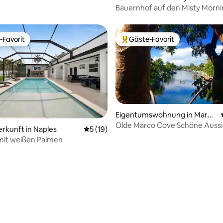
Bauernhof auf den Misty Morn
-Favorit
Gäste-Favorit
r Gäste-Favorit.
Beliebter Gäste-Favorit.
Eigentumswohnung in Marco
Island
Olde Marco Cove Schöne Aussi
erkunft in Naples
Durchschnittliche Bewertung: 5 von 5, 
5 (19)
mit weißen Palmen
Bewertung: 5 von 5, 36 Bewertungen