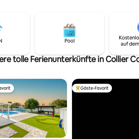
Küche, komfortable Möbel und
nd unberührten Stränden
einladende Wohnbereiche im
ist es einfach, das Beste der
Innenbereich. Verbringe deine
u genießen. Außerdem bieten
Strand, entspanne am Pool und
ichtigen Dinge für den Strand –
das Beste von Naples von dies
Sonnenschirme und Handtücher
ruhigen, von Zen inspirierten
du dich vollständig entspannen
Kostenlo
Rückzugsort aus.
sonnenverwöhnte Paradies
N
Pool
auf dem
kannst.
re tolle Ferienunterkünfte in Collier 
vorit
Gäste-Favorit
vorit
Beliebter Gäste-Favorit.