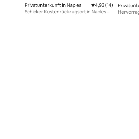
Privatunterkunft in Naples
Durchschnittliche Bew
4,93 (14)
Privatunt
Schicker Küstenrückzugsort in Naples –
Hervorra
beheizter Pool und Spa
12 Persone