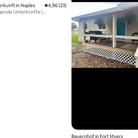
ertung: 4,93 von 5, 14 Bewertungen
erkunft in Naples
Durchschnittliche Bewertung: 4,96 von 5, 
4,96 (23)
gende Unterkünfte |
n | Golf | Kino | Pool
Bauernhof in Fort Myers