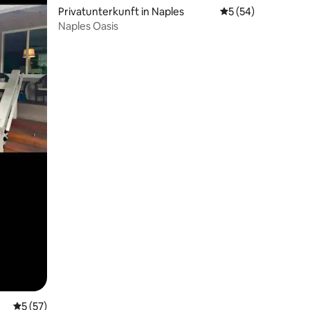
Privatunterkunft in Naples
Durchschnittliche
5 (54)
23 Bewertungen
Naples Oasis
Durchschnittliche Bewertung: 5 von 5, 57 Bewertungen
5 (57)