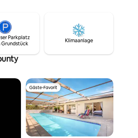
Beheizter privater Pool • Luxuriöse
Chaiselongues • Außenfernseher •
Gasgrill für Grillabende Entspanne dich
 Tage am
bei einem Cocktail, tauche in den
 erlebe
Sonnenuntergang ein oder lehne dich
em
einfach unter den Sternen zurück!
ser Parkplatz
Klimaanlage
 Grundstück
County
Gäste-Favorit
Gäste-Favorit