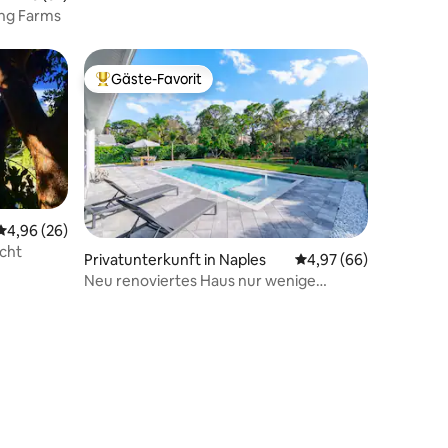
ing Farms
Gäste-Favorit
Beliebter Gäste-Favorit.
Durchschnittliche Bewertung: 4,96 von 5, 26 Bewertungen
4,96 (26)
cht
19 Bewertungen
Privatunterkunft in Naples
Durchschnittliche Be
4,97 (66)
Neu renoviertes Haus nur wenige
Minuten vom Strand entfernt!