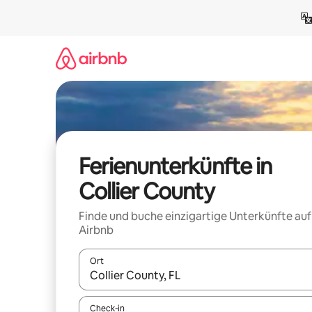
Zu
Inhalten
springen
Ferienunterkünfte in
Collier County
Finde und buche einzigartige Unterkünfte auf
Airbnb
Ort
Wenn Ergebnisse verfügbar sind, navigiere mit d
Check-in