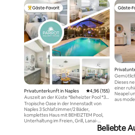
Gäste-Favorit
Gäste-Fa
Beliebter Gäste-Favorit.
Gäste-Fa
Privatunt
Gemütlich 
in Strand
Dieses ne
einer ruh
Privatunterkunft in Naples
Durchschnittliche Bewe
4,96 (155)
Neapel un
Auszeit an der Küste *Beheizter Pool *3
aus mode
Schlafzimmer mit Kingsize-Bett
Tropische Oase in der Innenstadt von
Küstencha
Naples 3 Schlafzimmer/2 Bäder,
schicken 
komplettes Haus mit BEHEIZTEM Pool,
sich perf
Unterhaltung im Freien, Grill, Lanai-
Morgenkaf
Beliebte A
Sitzgelegenheiten/Essen für 8 Personen,
der Abend
Spiele im Freien, 2 Wohnzimmer mit
wenige M