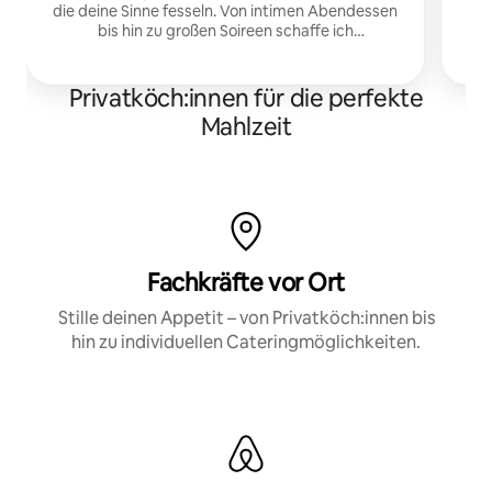
die deine Sinne fesseln. Von intimen Abendessen
bis hin zu großen Soireen schaffe ich
S
unvergessliche Momente – einen Bissen nach
dem anderen.
Privatköch:innen für die perfekte
Mahlzeit
Fachkräfte vor Ort
Stille deinen Appetit – von Privatköch:innen bis
hin zu individuellen Cateringmöglichkeiten.