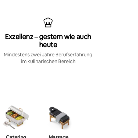
Exzellenz – gestern wie auch
heute
Mindestens zwei Jahre Berufserfahrung
im kulinarischen Bereich
Catering
Massage
Make-up
Haa