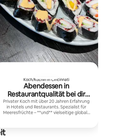
Koch/Köchin in Cincinnati
Abendessen in
Restaurantqualität bei dir
zuhause
Privater Koch mit über 20 Jahren Erfahrung
in Hotels und Restaurants. Spezialist für
Meeresfrüchte – **und** vielseitige globale
Aromen – saisonale, individuelle Menüs, 5-
Sterne-Service, diätfreundliche Optionen
und makellose Reinigung.
it