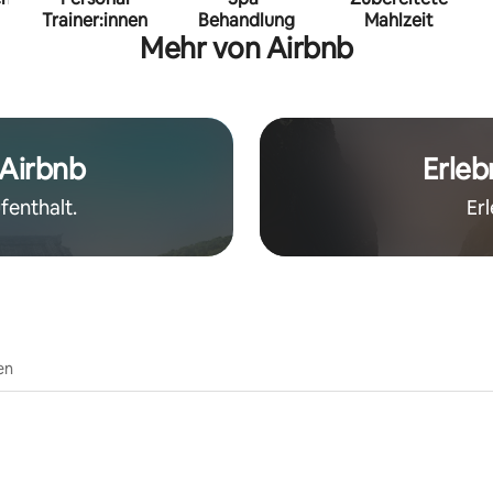
Trainer:innen
Behandlung
Mahlzeit
Mehr von Airbnb
 Airbnb
Erleb
fenthalt.
Er
en