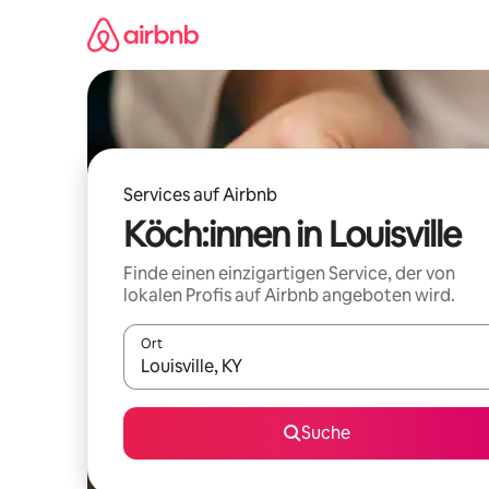
Zu
Inhalten
springen
Services auf Airbnb
Köch:innen in Louisville
Finde einen einzigartigen Service, der von
lokalen Profis auf Airbnb angeboten wird.
Ort
Wenn Ergebnisse verfügbar sind, navigiere mit d
Suche