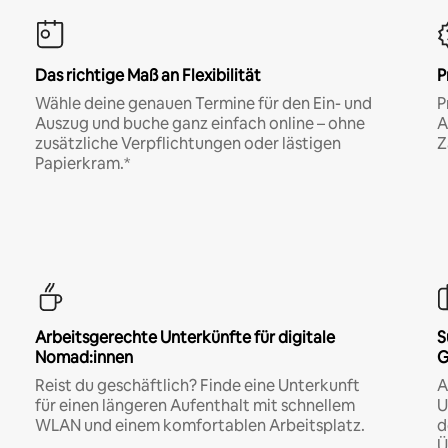
Das richtige Maß an Flexibilität
P
Wähle deine genauen Termine für den Ein- und
P
Auszug und buche ganz einfach online – ohne
A
zusätzliche Verpflichtungen oder lästigen
Z
Papierkram.*
Arbeitsgerechte Unterkünfte für digitale
S
Nomad:innen
G
Reist du geschäftlich? Finde eine Unterkunft
A
für einen längeren Aufenthalt mit schnellem
U
WLAN und einem komfortablen Arbeitsplatz.
d
Ü