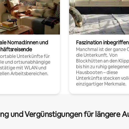
tale Nomad:innen und
Faszination inbegriffen
häftsreisende
Manchmal ist der ganze 
die Unterkunft. Von
rtable Unterkünfte für
Blockhütten an den Klip
ble und ortsunabhängige
bis hin zu ruhig gelegene
fstätige mit WLAN und
Hausbooten – diese
ellen Arbeitsbereichen.
Unterkünfte stecken voll
einzigartiger Merkmale.
ng und Vergünstigungen für längere A