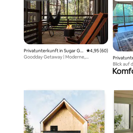
Privatunterkunft in Sugar Gr
Durchschnittliche Bew
4,95 (60)
ove
Goodday Getaway | Moderne,
Privatunt
gemütliche Berghütte
ce
Blick auf 
Komfo
städtisch