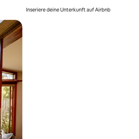
Inseriere deine Unterkunft auf Airbnb
h Berühren oder Wischgesten.