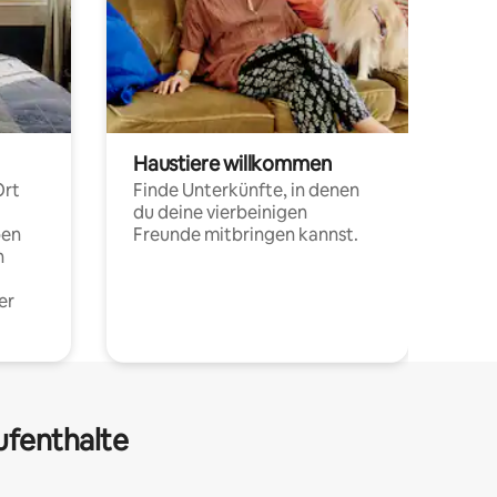
Haustiere willkommen
Ort
Finde Unterkünfte, in denen
du deine vierbeinigen
pen
Freunde mitbringen kannst.
n
er
ufenthalte