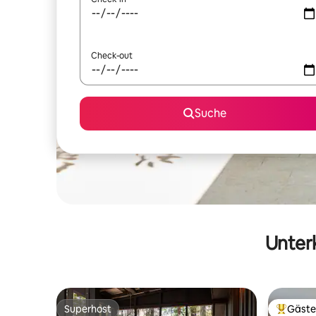
Check-out
Suche
Unterk
Superhost
Gäste
Superhost
Beliebte