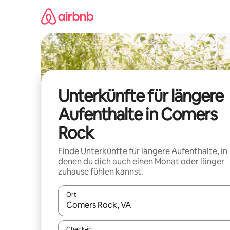
Zu
Inhalten
springen
Unterkünfte für längere
Aufenthalte in Comers
Rock
Finde Unterkünfte für längere Aufenthalte, in
denen du dich auch einen Monat oder länger
zuhause fühlen kannst.
Ort
Wenn Ergebnisse verfügbar sind, navigiere mit d
Check-in