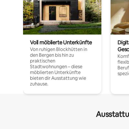
Voll möblierte Unterkünfte
Digi
Gesc
Von ruhigen Blockhütten in
den Bergen bis hin zu
Komfo
praktischen
flexi
Stadtwohnungen – diese
Beru
möblierten Unterkünfte
spezi
bieten dir Ausstattung wie
zuhause.
Ausstattu