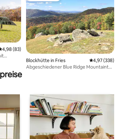
Durchschnittliche Bewertung: 4,98 von 5, 83 Bewertungen
4,98 (83)
it
29 Bewertungen
Blockhütte in Fries
Durchschnittliche Bew
4,97 (338)
erlich
Abgeschiedener Blue Ridge Mountaintop
preise
Getaway