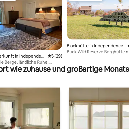
Blockhütte in Independence
ertung: 4,95 von 5, 60 Bewertungen
Buck Wild Reserve Berghütte m
erkunft in Independen
Durchschnittliche Bewertung: 5 von 5, 
5 (29)
AUSSICHT, Allradantrieb erford
die Berge, ländliche Ruhe,
rt wie zuhause und großartige Monats
e Bequemlichkeit