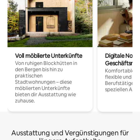
Voll möblierte Unterkünfte
Digitale Noma
Geschäftsrei
Von ruhigen Blockhütten in
den Bergen bis hin zu
Komfortable Un
praktischen
flexible und o
Stadtwohnungen – diese
Berufstätige 
möblierten Unterkünfte
speziellen Arbe
bieten dir Ausstattung wie
zuhause.
Ausstattung und Vergünstigungen für