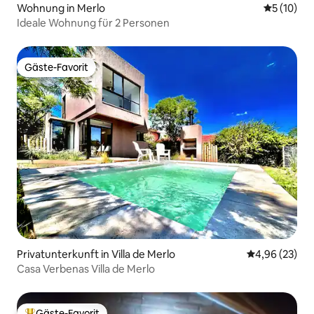
Wohnung in Merlo
Durchschn
5 (10)
Ideale Wohnung für 2 Personen
Gäste-Favorit
Gäste-Favorit
Privatunterkunft in Villa de Merlo
Durchschnittl
4,96 (23)
Casa Verbenas Villa de Merlo
Gäste-Favorit