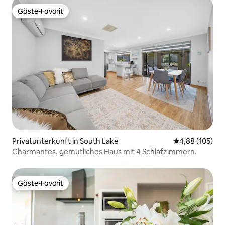
Gäste-Favorit
Gäste-Favorit
Privatunterkunft in South Lake
Durchschnittli
4,88 (105)
Charmantes, gemütliches Haus mit 4 Schlafzimmern.
Gäste-Favorit
Gäste-Favorit