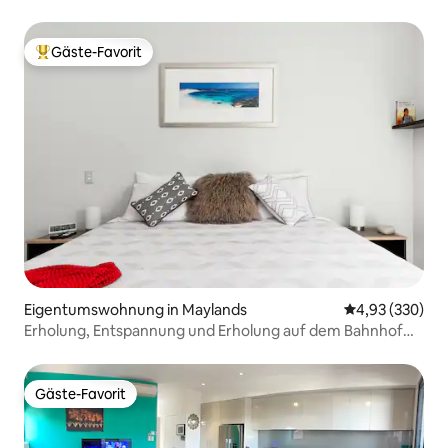
Gäste-Favorit
Beliebter Gäste-Favorit.
Eigentumswohnung in Maylands
Durchschnittli
4,93 (330)
Erholung, Entspannung und Erholung auf dem Bahnhof
und Parkplatz
Gäste-Favorit
Gäste-Favorit