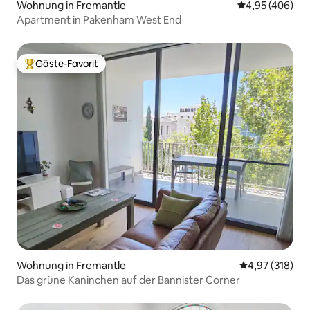
Wohnung in Fremantle
Durchschnittli
4,95 (406)
Apartment in Pakenham West End
Gäste-Favorit
Beliebter Gäste-Favorit.
Wohnung in Fremantle
Durchschnittl
4,97 (318)
Das grüne Kaninchen auf der Bannister Corner