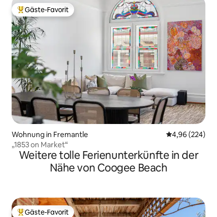
Gäste-Favorit
Beliebter Gäste-Favorit.
Wohnung in Fremantle
Durchschnittli
4,96 (224)
„1853 on Market“
Weitere tolle Ferienunterkünfte in der
Nähe von Coogee Beach
Gäste-Favorit
Beliebter Gäste-Favorit.