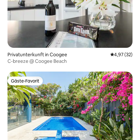
Privatunterkunft in Coogee
Durchschnitt
4,97 (32)
C-breeze @ Coogee Beach
Gäste-Favorit
Gäste-Favorit