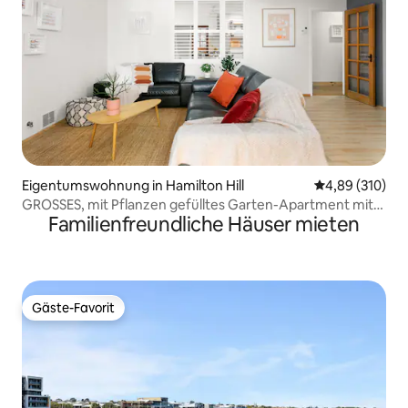
Eigentumswohnung in Hamilton Hill
Durchschnittli
4,89 (310)
GROSSES, mit Pflanzen gefülltes Garten-Apartment mit
Familienfreundliche Häuser mieten
Innenhof
Gäste-Favorit
Gäste-Favorit