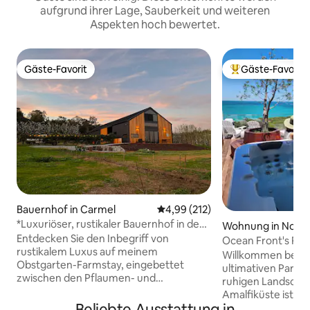
aufgrund ihrer Lage, Sauberkeit und weiteren
Aspekten hoch bewertet.
Gäste-Favorit
Gäste-Favorit
Gäste-Favorit
Beliebter Gäste-F
Bauernhof in Carmel
Durchschnittliche Bewertung: 4
4,99 (212)
*Luxuriöser, rustikaler Bauernhof in den
Wohnung in Nort
Gummi- und Pflaumenbäumen*
Entdecken Sie den Inbegriff von
Ocean Front's Pe
rustikalem Luxus auf meinem
für Paare
Willkommen bei 
Obstgarten-Farmstay, eingebettet
ultimativen Paradie
zwischen den Pflaumen- und
ruhigen Landschaft
Eukalyptusbäumen der Perth Hills. Von
Amalfiküste ist d
atemberaubenden Frühlingsblüten bis
Beliebte Ausstattung in
Penthouse mit ei