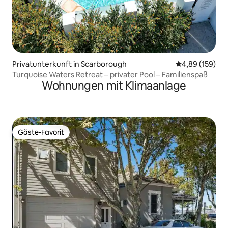
Privatunterkunft in Scarborough
Durchschnittli
4,89 (159)
Turquoise Waters Retreat – privater Pool – Familienspaß
Wohnungen mit Klimaanlage
Gäste-Favorit
Gäste-Favorit