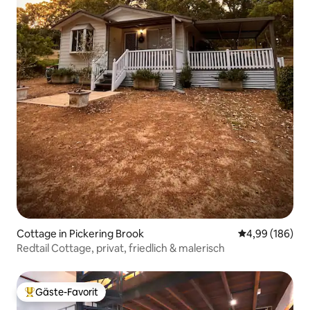
Cottage in Pickering Brook
Durchschnittli
4,99 (186)
Redtail Cottage, privat, friedlich & malerisch
Gäste-Favorit
Beliebter Gäste-Favorit.