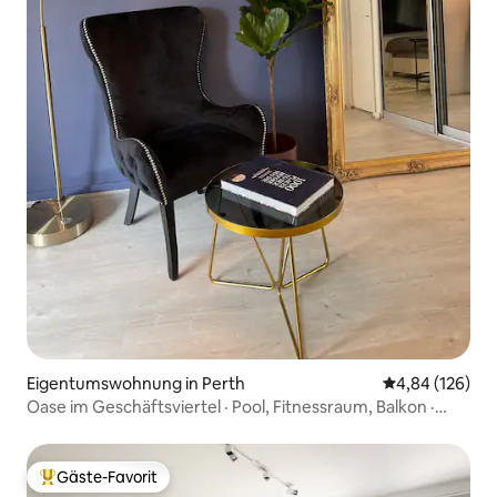
Eigentumswohnung in Perth
Durchschnittli
4,84 (126)
Oase im Geschäftsviertel · Pool, Fitnessraum, Balkon ·
Kostenlose Parkplätze
Gäste-Favorit
Beliebter Gäste-Favorit.