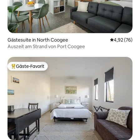
Gästesuite in North Coogee
Durchschnittl
4,92 (76)
Auszeit am Strand von Port Coogee
Gäste-Favorit
Beliebter Gäste-Favorit.