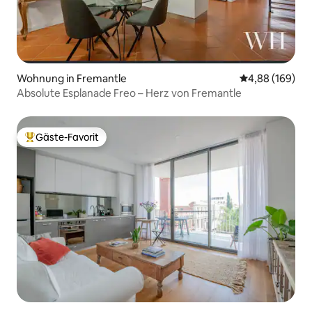
Wohnung in Fremantle
Durchschnittli
4,88 (169)
Absolute Esplanade Freo – Herz von Fremantle
Gäste-Favorit
Beliebter Gäste-Favorit.