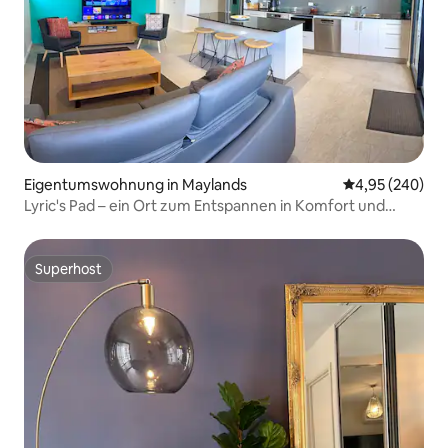
Eigentumswohnung in Maylands
Durchschnittli
4,95 (240)
Lyric's Pad – ein Ort zum Entspannen in Komfort und
Genuss
Superhost
Superhost