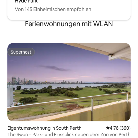
Hyde Park
Von 145 Einheimischen empfohlen
Ferienwohnungen mit WLAN
Superhost
Superhost
Eigentumswohnung in South Perth
Durchschnittli
4,76 (360)
The Swan – Park- und Flussblick neben dem Zoo von Perth