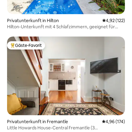
Privatunterkunft in Hilton
Durchschnittl
4,92 (122)
Hilton-Unterkunft mit 4 Schlafzimmern, geeignet für
Kurz- oder Langzeitaufenthalte
Gäste-Favorit
Beliebter Gäste-Favorit.
Privatunterkunft in Fremantle
Durchschnittl
4,96 (174)
Little Howards House-Central Fremantle (3