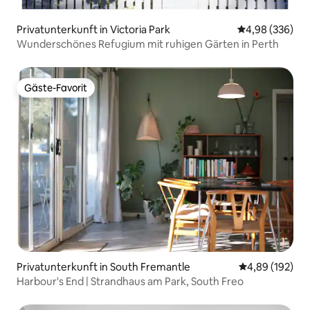
Privatunterkunft in Victoria Park
Durchschnittli
4,98 (336)
Wunderschönes Refugium mit ruhigen Gärten in Perth
Gäste-Favorit
Gäste-Favorit
Privatunterkunft in South Fremantle
Durchschnittli
4,89 (192)
Harbour's End | Strandhaus am Park, South Freo