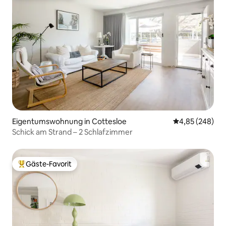
Eigentumswohnung in Cottesloe
Durchschnittli
4,85 (248)
Schick am Strand – 2 Schlafzimmer
Gäste-Favorit
Beliebter Gäste-Favorit.