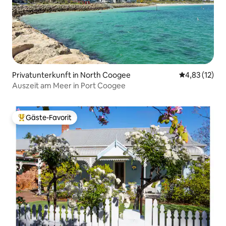
Privatunterkunft in North Coogee
Durchschnitt
4,83 (12)
Auszeit am Meer in Port Coogee
Gäste-Favorit
Beliebter Gäste-Favorit.