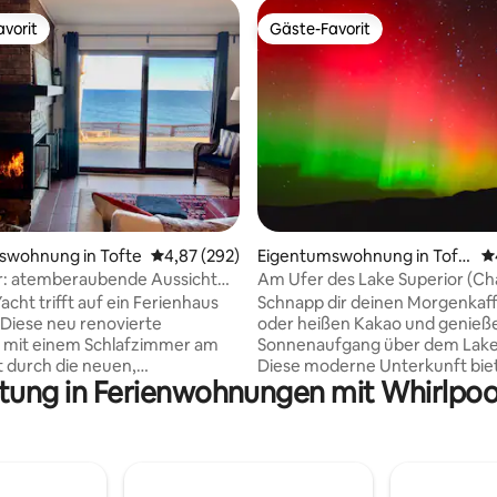
vorit
Gäste-Favorit
vorit
Gäste-Favorit
rtung: 4,89 von 5, 419 Bewertungen
swohnung in Tofte
Durchschnittliche Bewertung: 4,87 von 5, 2
4,87 (292)
Eigentumswohnung in Toft
D
e
r: atemberaubende Aussicht
Am Ufer des Lake Superior (C
ake Superior
LeVeaux Unit 6)
Yacht trifft auf ein Ferienhaus
Schnapp dir deinen Morgenkaff
Diese neu renovierte
oder heißen Kakao und genieß
mit einem Schlafzimmer am
Sonnenaufgang über dem Lake 
t durch die neuen,
Diese moderne Unterkunft bie
ttung in Ferienwohnungen mit Whirlpoo
enden Terrassentüren einen
atemberaubenden Blick auf de
ubenden, ungehinderten Blick
liegt auf einer felsigen Klippe.
n einer
den Tag damit, durch den Wald
hönen neuen Küche und
wandern oder die nahe gelege
nn mit Blick auf den See und ein
Wasserfälle zu erkunden. Unit 6
schönen Teakholz-Esstisch aus
wenige Kilometer von den Lut