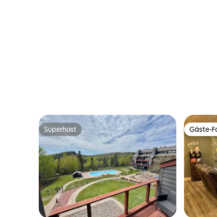
direktem Zugang zur Skipiste | Sauna in
der Unterkunft
Superhost
Gäste-Fa
Superhost
Gäste-Fa