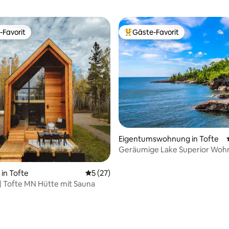
-Favorit
Gäste-Favorit
r Gäste-Favorit.
Beliebter Gäste-Favorit.
ertung: 4,98 von 5, 47 Bewertungen
Eigentumswohnung in Tofte
Geräumige Lake Superior Woh
(Chateau Leveaux #9)
in Tofte
Durchschnittliche Bewertung: 5 von 5, 
5 (27)
 | Tofte MN Hütte mit Sauna