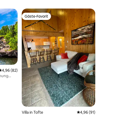
Gäste-Favorit
Gäste-Favorit
Durchschnittliche Bewertung: 4,96 von 5, 82 Bewertungen
4,96 (82)
nung
27 Bewertungen
Villa in Tofte
Durchschnittliche Be
4,96 (91)