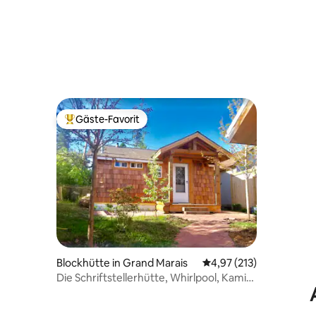
Gäste-Favorit
Beliebter Gäste-Favorit.
Blockhütte in Grand Marais
Durchschnittliche Bewe
4,97 (213)
Die Schriftstellerhütte, Whirlpool, Kamin,
in der Stadt!