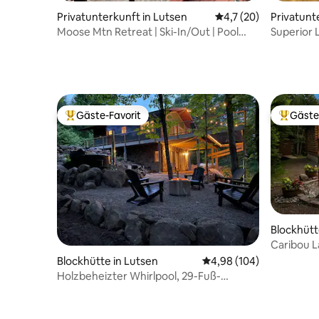
Privatunterkunft in Lutsen
Durchschnittliche Be
4,7 (20)
Privatunt
Moose Mtn Retreat | Ski-In/Out | Pool
Superior Legacy Mit Au
und Whirlpool
Zugang z
Gäste-Favorit
Gäste
Beliebter Gäste-Favorit.
Beliebte
Blockhütt
Caribou L
Blockhütte in Lutsen
Durchschnittliche Bewe
4,98 (104)
Holzbeheizter Whirlpool, 29-Fuß-
Terrasse mit Netz und Kino | Lutsen