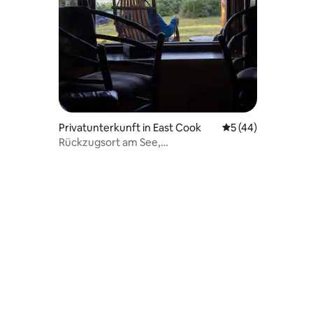
Privatunterkunft in East Cook
Durchschnittliche
5 (44)
Rückzugsort am See,
Fluss/Holzkamin/Whirlpool