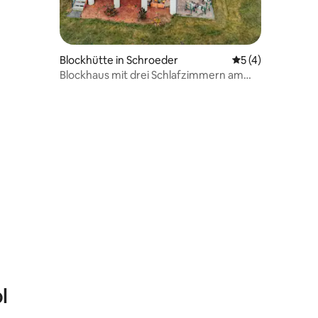
Blockhütte in Schroeder
Durchschnittlich
5 (4)
Blockhaus mit drei Schlafzimmern am
Temperance Landing
l