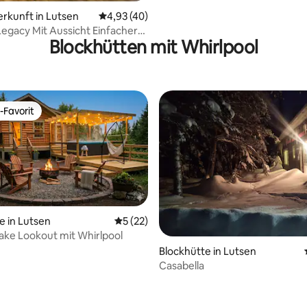
wertung: 4,7 von 5, 20 Bewertungen
erkunft in Lutsen
Durchschnittliche Bewertung: 4,93 von 5, 
4,93 (40)
ssicht Einfacher
Blockhütten mit Whirlpool
um See
-Favorit
r Gäste-Favorit.
e in Lutsen
Durchschnittliche Bewertung: 5 von 5, 
5 (22)
ake Lookout mit Whirlpool
rtung: 4,98 von 5, 104 Bewertungen
Blockhütte in Lutsen
Casabella