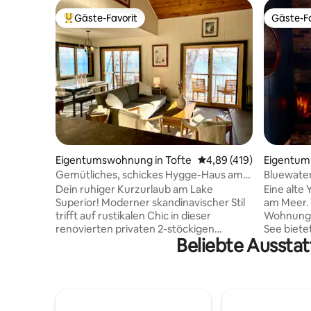
Gäste-Favorit
Gäste-Fa
Beliebter Gäste-Favorit.
Gäste-Fa
Eigentumswohnung in Tofte
Durchschnittliche Bewe
4,89 (419)
Eigentum
Gemütliches, schickes Hygge-Haus am
Bluewate
Ufer des Lake Superior
auf den L
Dein ruhiger Kurzurlaub am Lake
Eine alte 
Superior! Moderner skandinavischer Stil
am Meer. 
trifft auf rustikalen Chic in dieser
Wohnung 
renovierten privaten 2-stöckigen
See biete
Beliebte Aussta
Eigentumswohnung. Lausche von der
durchgeh
privaten Veranda aus, wie die Wellen ans
atembera
Ufer krachen. Erkunde die privaten
auf den See. Koche i
Klippen und Ufer der Unterkunft. ​
wundersc
Entspanne dich im hauseigenen Pool, in
speise da
der Sauna, im Whirlpool, auf der Terrasse
Feuer am 