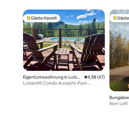
Gäste-Favorit
Gäste
Beliebter Gäste-Favorit.
Beliebte
Eigentumswohnung in Lutse
Durchschnittliche Bew
4,98 (47)
n
LutsenMt Condo-Aussicht-Pool-
Whirlpool-Direkter Zugang zur Skipiste
Bungalow 
Norr Loft