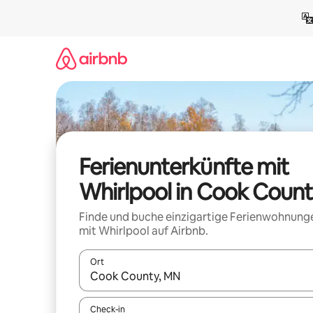
Zu
Inhalten
springen
Ferienunterkünfte mit
Whirlpool in Cook Coun
Finde und buche einzigartige Ferienwohnung
mit Whirlpool auf Airbnb.
Ort
Wenn Ergebnisse verfügbar sind, navigiere mit d
Check-in