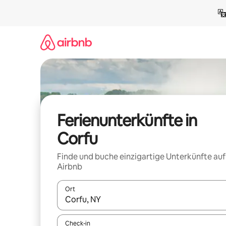
Zu
Inhalten
springen
Ferienunterkünfte in
Corfu
Finde und buche einzigartige Unterkünfte auf
Airbnb
Ort
Wenn Ergebnisse verfügbar sind, navigiere mit d
Check-in