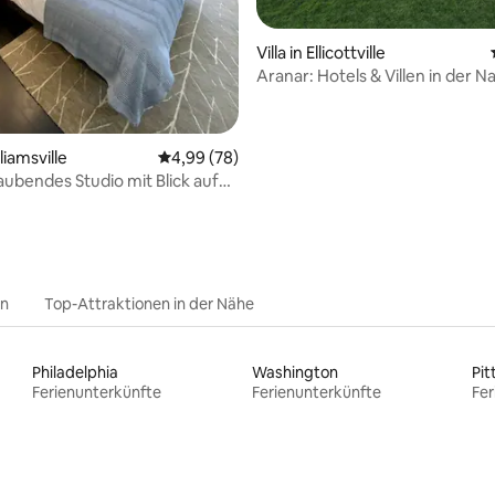
Villa in Ellicottville
Aranar: Hotels & Villen in der N
liamsville
Durchschnittliche Bewertung: 4,99 von 5, 
4,99 (78)
bendes Studio mit Blick auf
Park
en
Top-Attraktionen in der Nähe
Philadelphia
Washington
Pit
Ferienunterkünfte
Ferienunterkünfte
Fer