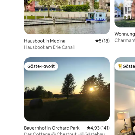
Wohnung 
Charmant
Hausboot in Medina
Durchschnittliche 
5 (18)
Unterges
Hausboot am Erie Canal!
Gäste-Favorit
Gäste
Gäste-Favorit
Beliebte
Bauernhof in Orchard Park
Durchschnittliche Bew
4,93 (141)
Das Cottage @ Chestnut Hill Gästehaus