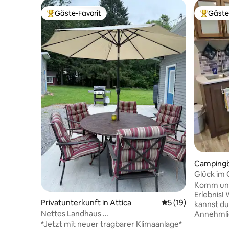
Gäste-Favorit
Gäste
Beliebter Gäste-Favorit.
Beliebte
Campingb
u
Glück im
Komm und 
Erlebnis! Wenn du bei uns übernachtest,
Privatunterkunft in Attica
Durchschnittliche 
5 (19)
kannst du
Nettes Landhaus …
Annehmli
genießen
*Jetzt mit neuer tragbarer Klimaanlage*