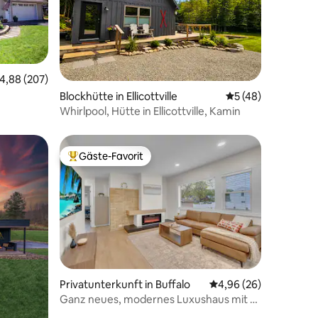
urchschnittliche Bewertung: 4,88 von 5, 207 Bewertungen
4,88 (207)
15 Bewertungen
Blockhütte in Ellicottville
Durchschnittliche
5 (48)
Whirlpool, Hütte in Ellicottville, Kamin
Gäste-Favorit
Beliebter Gäste-Favorit.
Privatunterkunft in Buffalo
Durchschnittliche Be
4,96 (26)
Ganz neues, modernes Luxushaus mit 3
Schlafzimmern für 6 Personen