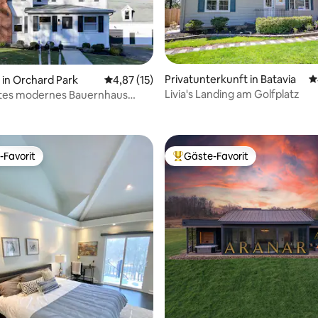
Privatunterkunft in Batavia
D
in Orchard Park
Durchschnittliche Bewertung: 4,87 von 5, 
4,87 (15)
Livia's Landing am Golfplatz
es modernes Bauernhaus
Bewertung: 5 von 5, 18 Bewertungen
choss
-Favorit
Gäste-Favorit
r Gäste-Favorit.
Beliebter Gäste-Favorit.
ertung: 4,93 von 5, 141 Bewertungen