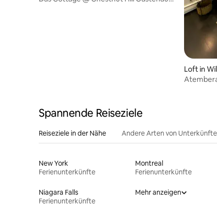
& Bauernhof
Loft in Wil
Atemberau
den Glen 
Spannende Reiseziele
Reiseziele in der Nähe
Andere Arten von Unterkünft
New York
Montreal
Ferienunterkünfte
Ferienunterkünfte
Niagara Falls
Mehr anzeigen
Ferienunterkünfte