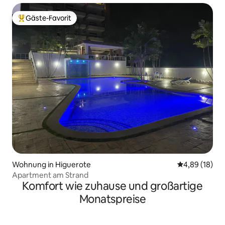
Gäste-Favorit
Beliebter Gäste-Favorit.
Wohnung in Higuerote
Durchschnitt
4,89 (18)
Apartment am Strand
Komfort wie zuhause und großartige
Monatspreise