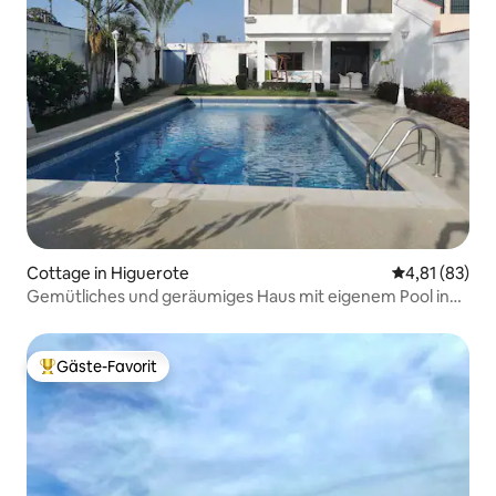
Cottage in Higuerote
Durchschnitt
4,81 (83)
Gemütliches und geräumiges Haus mit eigenem Pool in
einer geschlossenen Anlage mit 24-Stunden-
Sicherheitsdienst in der Stadt Balneario Higuerote mit
vielen nahe gelegenen Stränden mit Zugang zum und
Gäste-Favorit
Beliebter Gäste-Favorit.
Blick auf den Hauptkanal