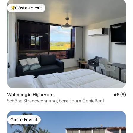
Gäste-Favorit
Beliebter Gäste-Favorit.
Wohnung in Higuerote
Durchschn
5 (9)
Schöne Strandwohnung, bereit zum Genießen!
Gäste-Favorit
Gäste-Favorit