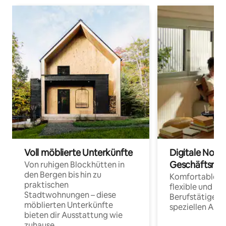
Voll möblierte Unterkünfte
Digitale Noma
Geschäftsrei
Von ruhigen Blockhütten in
den Bergen bis hin zu
Komfortable Un
praktischen
flexible und o
Stadtwohnungen – diese
Berufstätige 
möblierten Unterkünfte
speziellen Arbe
bieten dir Ausstattung wie
zuhause.