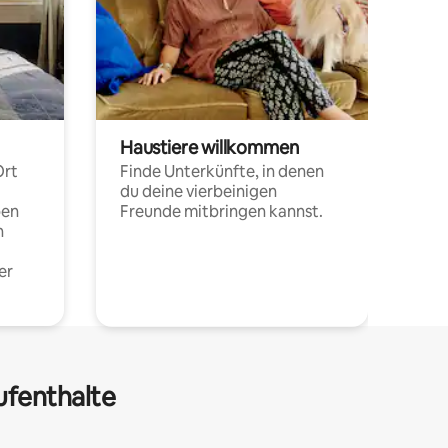
Haustiere willkommen
Ort
Finde Unterkünfte, in denen
du deine vierbeinigen
pen
Freunde mitbringen kannst.
n
er
ufenthalte