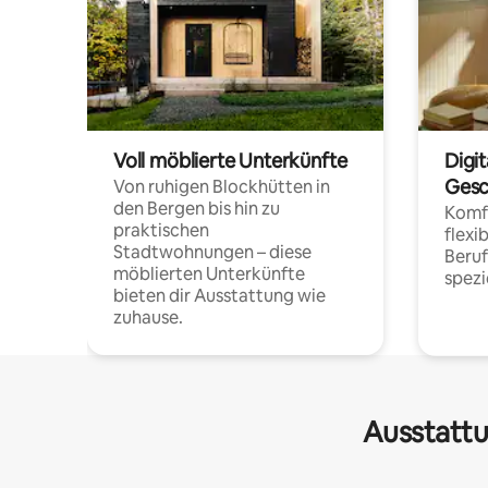
Voll möblierte Unterkünfte
Digi
Gesc
Von ruhigen Blockhütten in
den Bergen bis hin zu
Komfo
praktischen
flexi
Stadtwohnungen – diese
Beru
möblierten Unterkünfte
spezi
bieten dir Ausstattung wie
zuhause.
Ausstattu