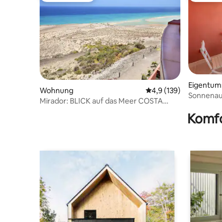
Eigentu
Wohnung
Durchschnittliche Bew
4,9 (139)
Sonnenau
Mirador: BLICK auf das Meer COSTA
COSTA 
CALMA – WLAN
Komfo