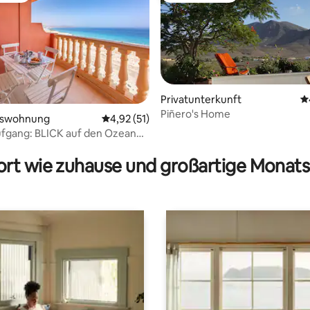
Privatunterkunft
D
Piñero's Home
mswohnung
Durchschnittliche Bewertung: 4,92 von 5, 
4,92 (51)
ertung: 4,9 von 5, 139 Bewertungen
fgang: BLICK auf den Ozean
CALMA
rt wie zuhause und großartige Monats