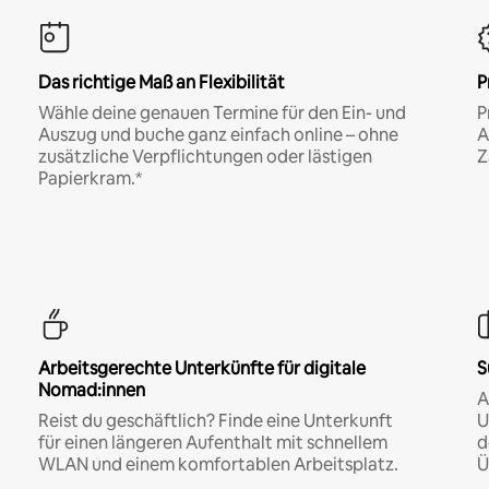
Das richtige Maß an Flexibilität
P
Wähle deine genauen Termine für den Ein- und
P
Auszug und buche ganz einfach online – ohne
A
zusätzliche Verpflichtungen oder lästigen
Z
Papierkram.*
Arbeitsgerechte Unterkünfte für digitale
S
Nomad:innen
A
Reist du geschäftlich? Finde eine Unterkunft
U
für einen längeren Aufenthalt mit schnellem
d
WLAN und einem komfortablen Arbeitsplatz.
Ü