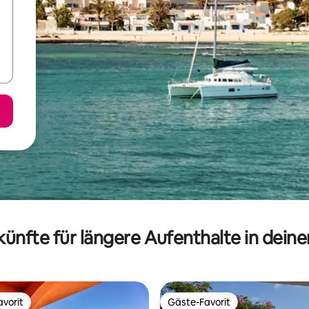
ünfte für längere Aufenthalte in dein
vorit
Gäste-Favorit
vorit
Gäste-Favorit