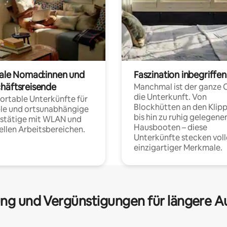
tale Nomad:innen und
Faszination inbegriffen
häftsreisende
Manchmal ist der ganze 
die Unterkunft. Von
rtable Unterkünfte für
Blockhütten an den Klip
ble und ortsunabhängige
bis hin zu ruhig gelegene
fstätige mit WLAN und
Hausbooten – diese
ellen Arbeitsbereichen.
Unterkünfte stecken voll
einzigartiger Merkmale.
ng und Vergünstigungen für längere A