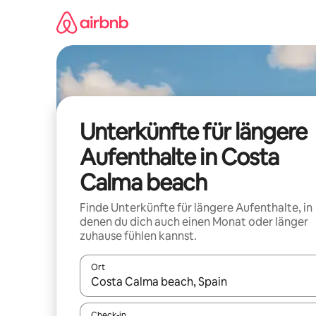
Zu
Inhalten
springen
Unterkünfte für längere
Aufenthalte in Costa
Calma beach
Finde Unterkünfte für längere Aufenthalte, in
denen du dich auch einen Monat oder länger
zuhause fühlen kannst.
Ort
Wenn Ergebnisse verfügbar sind, navigiere mit d
Check-in