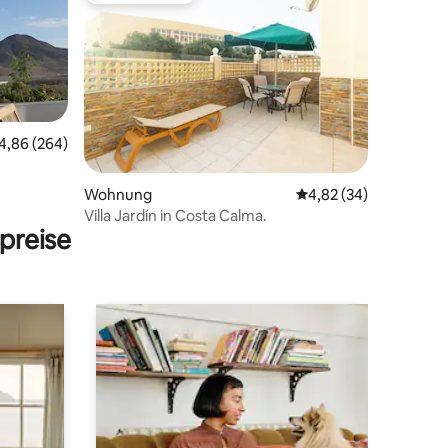
urchschnittliche Bewertung: 4,86 von 5, 264 Bewertungen
4,86 (264)
51 Bewertungen
Wohnung
Durchschnittliche Be
4,82 (34)
Villa Jardín in Costa Calma.
preise