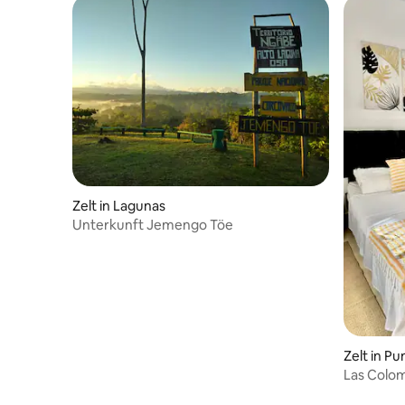
Zelt in Lagunas
Unterkunft Jemengo Töe
Zelt in P
Las Colom
Thermalq