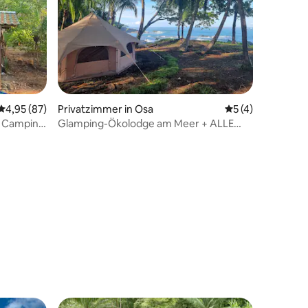
Durchschnittliche Bewertung: 4,95 von 5, 87 Bewertungen
4,95 (87)
Privatzimmer in Osa
Durchschnittlich
5 (4)
o Camping
Glamping-Ökolodge am Meer + ALLE
MAHLZEITEN
 3 Bewertungen