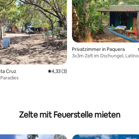
Privatzimmer in Paquera
3x3m Zelt im Dschungel, Latin
Paquera
nta Cruz
Durchschnittliche Bewertung: 4,33 von 5,
4,33 (3)
Paradies
Zelte mit Feuerstelle mieten