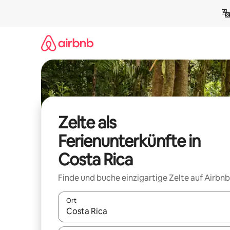
Zu
Inhalten
springen
Zelte als
Ferienunterkünfte in
Costa Rica
Finde und buche einzigartige Zelte auf Airbnb
Ort
Wenn Ergebnisse verfügbar sind, navigiere mit d