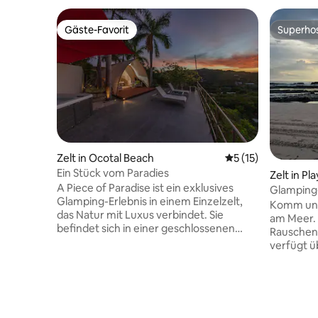
Gäste-Favorit
Superho
Gäste-Favorit
Superho
Zelt in Ocotal Beach
Durchschnittliche
5 (15)
Ein Stück vom Paradies
Zelt in Pl
A Piece of Paradise ist ein exklusives
Glamping
Glamping-Erlebnis in einem Einzelzelt,
Auftanke
Komm und
das Natur mit Luxus verbindet. Sie
am Meer. 
befindet sich in einer geschlossenen
Rauschen 
Wohnanlage mit Sicherheitsdienst und
verfügt ü
bietet absolute Privatsphäre mit
Baumwollb
eigenem Parkplatz und Weg. Das
Strom, Be
Klimaanlagen-Zelt mit einem
Kleiders
Wohnbereich und einem luxuriösen Bett.
haben ei
Dein privater Bereich umfasst eine
Außenküc