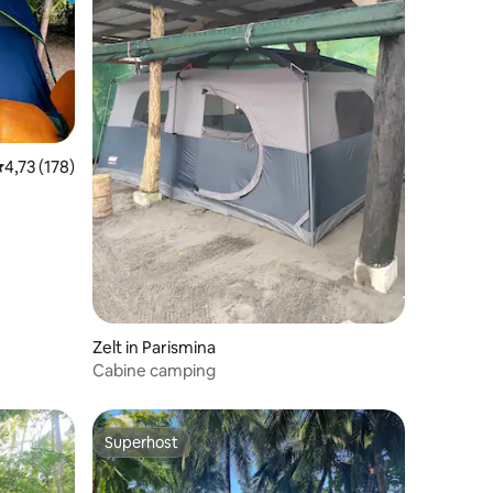
urchschnittliche Bewertung: 4,73 von 5, 178 Bewertungen
4,73 (178)
Zelt in Parismina
 5 Bewertungen
Cabine camping
Superhost
Superhost