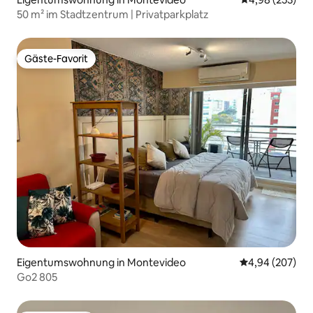
50 m² im Stadtzentrum | Privatparkplatz
Gäste-Favorit
Gäste-Favorit
Eigentumswohnung in Montevideo
Durchschnittli
4,94 (207)
Go2 805