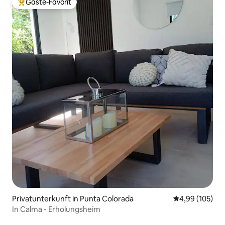
Gäste-Favorit
Beliebter Gäste-Favorit.
Privatunterkunft in Punta Colorada
Durchschnittli
4,99 (105)
In Calma - Erholungsheim