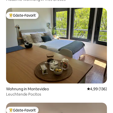
Gäste-Favorit
Beliebter Gäste-Favorit.
Wohnung in Montevideo
Durchschnittli
4,99 (136)
Leuchtende Pocitos
Gäste-Favorit
Beliebter Gäste-Favorit.