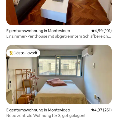
Eigentumswohnung in Montevideo
Durchschnittl
4,99 (101)
Einzimmer-Penthouse mit abgetrenntem Schlafbereich
und
Gäste-Favorit
Beliebter Gäste-Favorit.
Eigentumswohnung in Montevideo
Durchschnittl
4,97 (261)
Neue zentrale Wohnung für 3, gut gelegen!