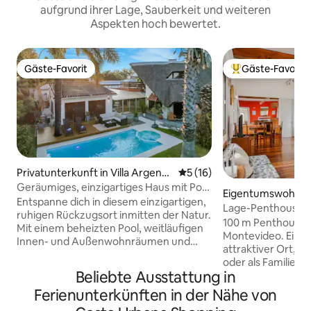
aufgrund ihrer Lage, Sauberkeit und weiteren
Aspekten hoch bewertet.
Gäste-Favorit
Gäste-Favorit
Gäste-Favorit
Beliebter Gäste-F
Privatunterkunft in Villa Argenti
Durchschnittliche Bewertun
5 (16)
na
Geräumiges, einzigartiges Haus mit Pool
Eigentumswohnun
in Strandnähe
Entspanne dich in diesem einzigartigen,
tevideo
Lage-Penthouse i
ruhigen Rückzugsort inmitten der Natur.
kostenlosem*Tran
100 m Penthouse
Mit einem beheizten Pool, weitläufigen
Montevideo. Ein 
Innen- und Außenwohnräumen und
attraktiver Ort, id
zwei Küchen ist Casa Marajá ideal für
oder als Familie z
Familien und kleine Gruppen. Das Haus
Beliebte Ausstattung in
liegt 20 m von der
befindet sich in einer ruhigen, sicheren
und "zu Fuß errei
Ferienunterkünften in der Nähe von
Wohngegend in Atlantida und ist nur
Touristenattraktio
einen kurzen Spaziergang vom Strand,