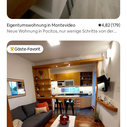
Eigentumswohnung in Montevideo
Durchschnittl
4,82 (179)
Neue Wohnung in Pocitos, nur wenige Schritte von der
Rambla entfernt
Gäste-Favorit
Beliebter Gäste-Favorit.