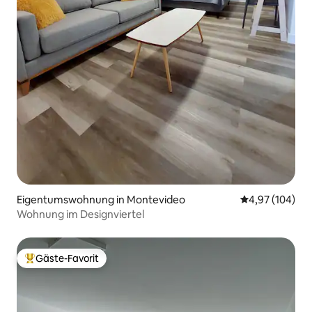
Eigentumswohnung in Montevideo
Durchschnittli
4,97 (104)
Wohnung im Designviertel
Gäste-Favorit
Beliebter Gäste-Favorit.