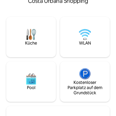
Costa Urbana Shopping
Plaza Independenc
Supermärkten, Restaurants, Bars und
Puerto, Rambla, Pa
Geschäften entfernt. Mit Holzinterieurs
umgeben von Dien
und künstlerischen Akzenten ist Casa
Cafés, Restaurant
Marajá ein Ort mit Charakter und Seele,
Geschäften und me
der dir das ganze Jahr über einen
große Terrasse mit
besonderen Rückzugsort bietet.
über eine Garage
Fahrzeugs (maxima
Küche
WLAN
Kostenloser
Pool
Parkplatz auf dem
Grundstück