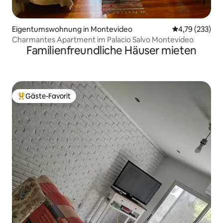
Eigentumswohnung in Montevideo
Durchschnittl
4,79 (233)
Charmantes Apartment im Palacio Salvo Montevideo
Familienfreundliche Häuser mieten
Gäste-Favorit
Beliebter Gäste-Favorit.