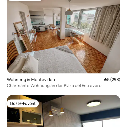
Wohnung in Montevideo
Durchschnit
5 (293)
Charmante Wohnung an der Plaza del Entrevero.
Gäste-Favorit
Gäste-Favorit