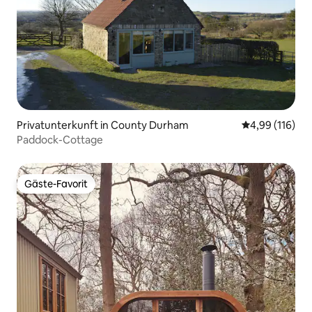
Privatunterkunft in County Durham
Durchschnittl
4,99 (116)
Paddock-Cottage
Gäste-Favorit
Gäste-Favorit