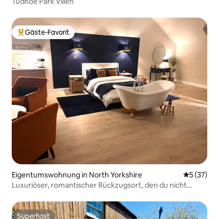
Tudhoe Park Villen
Gäste-Favorit
Beliebter Gäste-Favorit.
Eigentumswohnung in North Yorkshire
Durchschn
5 (37)
Luxuriöser, romantischer Rückzugsort, den du nicht
verpassen solltest …
Superhost