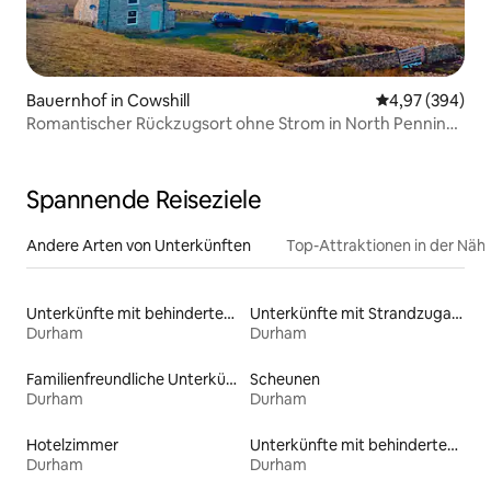
Bauernhof in Cowshill
Durchschnittli
4,97 (394)
Romantischer Rückzugsort ohne Strom in North Pennines
AONB
Spannende Reiseziele
Andere Arten von Unterkünften
Top-Attraktionen in der Näh
Unterkünfte mit behindertengerechtem WC
Unterkünfte mit Strandzugang
Durham
Durham
Familienfreundliche Unterkünfte
Scheunen
Durham
Durham
Hotelzimmer
Unterkünfte mit behindertengerechtem Bett
Durham
Durham