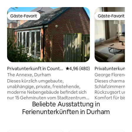
Gäste-Favorit
Gäste-Favorit
Gäste-Favorit
Gäste-Favorit
Privatunterkunft in County
Durchschnittliche Bewertung: 4
4,96 (480)
Privatunterkunft 
Durham
Durham
The Annexe, Durham
George Florence 
Dieses kürzlich umgebaute,
Dieses charmante 
unabhängige, private, freistehende,
Schlafzimmern ist
moderne Nebengebäude befindet sich
Rückzugsort und bi
nur 15 Gehminuten vom Stadtzentrum
Komfort für bis zu 7
Beliebte Ausstattung in
von Durham mit seiner erstklassigen
Unterkunft verfüg
Universität und Kathedrale entfernt und
geräumigen, offe
Ferienunterkünften in Durham
eignet sich sowohl für Urlauber als auch
ideal zum Entspan
für Geschäftsreisende. Das
ausgestattete Küc
Nebengebäude befindet sich auf dem
du Mahlzeiten mit 
Gelände unseres größeren Hauses, das
zubereiten kannst