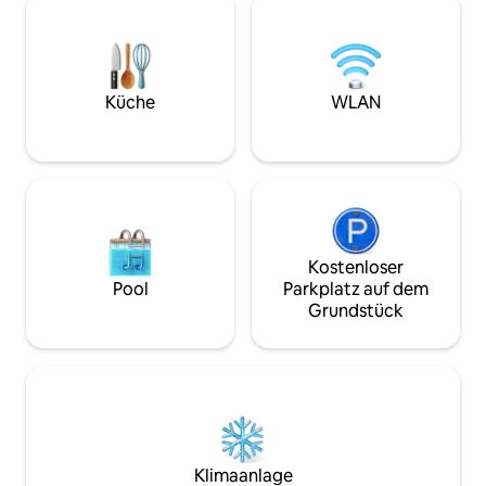
von uns bewohnt wird und am Ende
bietet einen einl
einer Privatstraße in der Nähe des
Mahlzeiten gemeins
Stadtzentrums von Durham liegt. Das
einfachem Zugang
Nebengebäude ist völlig unabhängig und
nahegelegenen S
verfügt über einen eigenen
von Durham bietet
Küche
WLAN
zugewiesenen Parkplatz daneben
einen ruhigen Rüc
zusammen mit einem privaten
einen großartige
überdachten Bereich mit Blick auf die
alles zu erkunden
Kathedrale.
bieten hat.
Kostenloser
Pool
Parkplatz auf dem
Grundstück
Klimaanlage