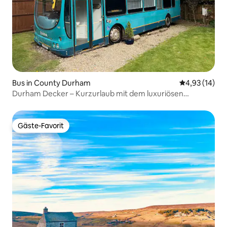
Bus in County Durham
Durchschnitt
4,93 (14)
Durham Decker – Kurzurlaub mit dem luxuriösen
Doppeldeckerbus.
Gäste-Favorit
Gäste-Favorit