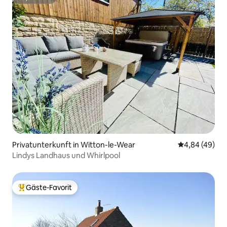
Superhost
Privatunterkunft in Witton-le-Wear
Durchschnittl
4,84 (49)
Lindys Landhaus und Whirlpool
Gäste-Favorit
Beliebter Gäste-Favorit.