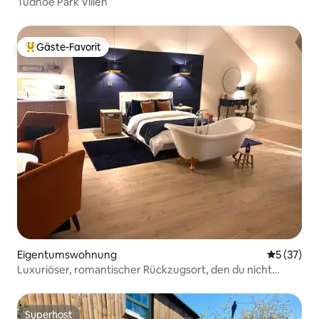
Tudhoe Park Villen
Gäste-Favorit
Beliebter Gäste-Favorit.
Eigentumswohnung
Durchschn
5 (37)
Luxuriöser, romantischer Rückzugsort, den du nicht
verpassen solltest …
Superhost