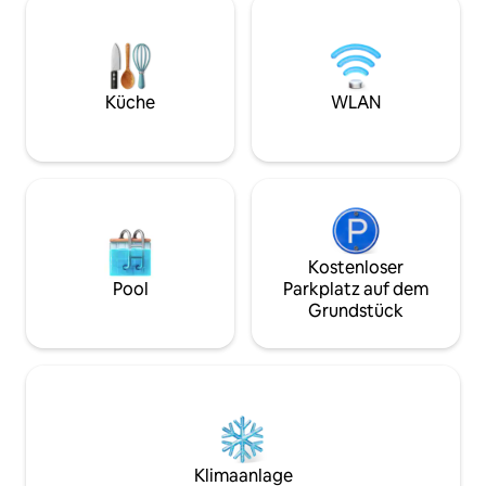
von uns bewohnt wird und am Ende
bietet einen einl
einer Privatstraße in der Nähe des
Mahlzeiten gemeins
Stadtzentrums von Durham liegt. Das
einfachem Zugang
Nebengebäude ist völlig unabhängig und
nahegelegenen S
verfügt über einen eigenen
von Durham bietet
Küche
WLAN
zugewiesenen Parkplatz daneben
einen ruhigen Rüc
zusammen mit einem privaten
einen großartige
überdachten Bereich mit Blick auf die
alles zu erkunden
Kathedrale.
bieten hat.
Kostenloser
Pool
Parkplatz auf dem
Grundstück
Klimaanlage