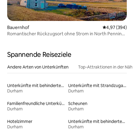
Bauernhof
Durchschnittli
4,97 (394)
Romantischer Rückzugsort ohne Strom in North Pennines
AONB
Spannende Reiseziele
Andere Arten von Unterkünften
Top-Attraktionen in der Näh
Unterkünfte mit behindertengerechtem WC
Unterkünfte mit Strandzugang
Durham
Durham
Familienfreundliche Unterkünfte
Scheunen
Durham
Durham
Hotelzimmer
Unterkünfte mit behindertengerechtem Bett
Durham
Durham