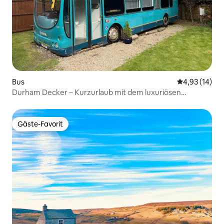
Bus
Durchschnitt
4,93 (14)
Durham Decker – Kurzurlaub mit dem luxuriösen
Doppeldeckerbus.
Gäste-Favorit
Gäste-Favorit