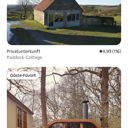
Privatunterkunft
Durchschnittl
4,99 (116)
Paddock-Cottage
Gäste-Favorit
Gäste-Favorit