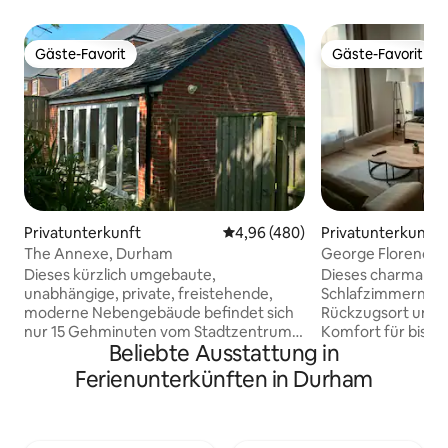
Gäste-Favorit
Gäste-Favorit
Gäste-Favorit
Gäste-Favorit
Privatunterkunft
Durchschnittliche Bewertung: 4
4,96 (480)
Privatunterkunft
The Annexe, Durham
George Florence 
Dieses kürzlich umgebaute,
Dieses charmante 
unabhängige, private, freistehende,
Schlafzimmern ist
moderne Nebengebäude befindet sich
Rückzugsort und bi
nur 15 Gehminuten vom Stadtzentrum
Komfort für bis zu 7
Beliebte Ausstattung in
von Durham mit seiner erstklassigen
Unterkunft verfüg
Universität und Kathedrale entfernt und
geräumigen, offe
Ferienunterkünften in Durham
eignet sich sowohl für Urlauber als auch
ideal zum Entspan
für Geschäftsreisende. Das
ausgestattete Küc
Nebengebäude befindet sich auf dem
du Mahlzeiten mit 
Gelände unseres größeren Hauses, das
zubereiten kannst