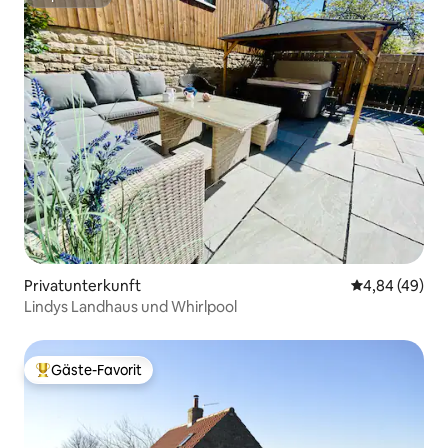
Superhost
Privatunterkunft
Durchschnittl
4,84 (49)
Lindys Landhaus und Whirlpool
Gäste-Favorit
Beliebter Gäste-Favorit.