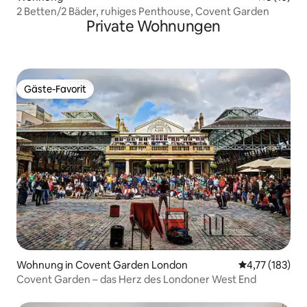
2 Betten/2 Bäder, ruhiges Penthouse, Covent Garden
Private Wohnungen
Gäste-Favorit
Gäste-Favorit
Wohnung in Covent Garden London
Durchschnittl
4,77 (183)
Covent Garden – das Herz des Londoner West End