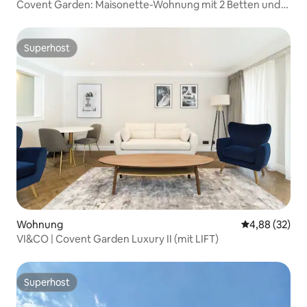
Covent Garden: Maisonette-Wohnung mit 2 Betten und
2 Bädern
Superhost
Superhost
Wohnung
Durchschnittl
4,88 (32)
VI&CO | Covent Garden Luxury II (mit LIFT)
Superhost
Superhost