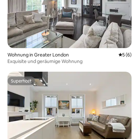
Wohnung in Greater London
Durchschn
5 (6)
Exquisite und geräumige Wohnung
Superhost
Superhost