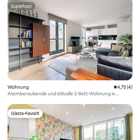
Superhost
Superhost
Wohnung
Durchschnit
4,75 (4)
Atemberaubende und stilvolle 2-Bett-Wohnung in
Covent Garden
Gäste-Favorit
Gäste-Favorit