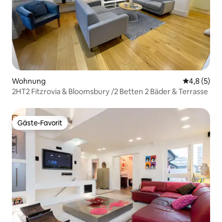
Wohnung
Durchschni
4,8 (5)
2HT2 Fitzrovia & Bloomsbury /2 Betten 2 Bäder & Terrasse
Gäste-Favorit
Gäste-Favorit