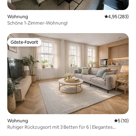
Wohnung
Durchschnittli
4,95 (283)
Schöne 1-Zimmer-Wohnung!
Gäste-Favorit
Gäste-Favorit
Wohnung
Durchschn
5 (10)
Ruhiger Rückzugsort mit 3 Betten für 6 | Elegantes
zentrales Zuhause