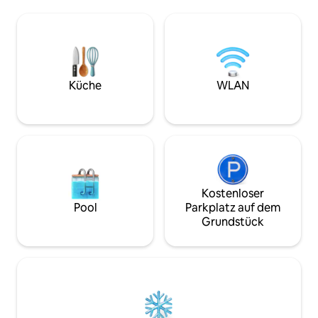
Verfügung steht. Die Wohnung liegt
Wohnbereich verf
zentral in einem sicheren, ruhigen
Schlafsofa, sodass
Gebäude in der Nähe von West End
übernachten könn
Theatern und Soho Nachtleben. Es gibt
Schlafzimmer könn
einen schönen, weiten Blick über die
Einzelbetten oder 
dänische Kirche und die Gärten.
aufgestellt werden. Vollständig möbli
Mehrere öffentliche Verkehrsmittel sind
mit eigenem Balk
Küche
WLAN
zugänglich. Es gibt nur 1 Bett...die dritte
Gehminuten von 
Person schläft auf dem Ecksofa im
und der Oxford St
Wohnzimmer.
hervorragender V
Kostenloser
Pool
Parkplatz auf dem
Grundstück