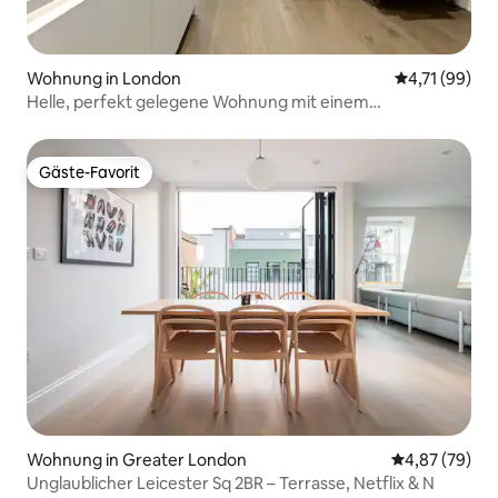
Wohnung in London
Durchschnitt
4,71 (99)
Helle, perfekt gelegene Wohnung mit einem
Schlafzimmer
Gäste-Favorit
Gäste-Favorit
Wohnung in Greater London
Durchschnittl
4,87 (79)
Unglaublicher Leicester Sq 2BR – Terrasse, Netflix & N