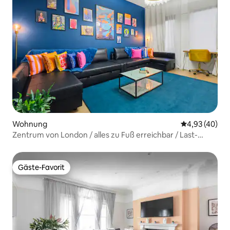
Wohnung
Durchschnittl
4,93 (40)
Zentrum von London / alles zu Fuß erreichbar / Last-
Minute-Angebot
Gäste-Favorit
Gäste-Favorit