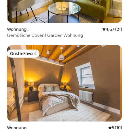
Wohnung
Durchschnitt
4,67 (21)
Gemütliche Covent Garden Wohnung
Gäste-Favorit
Gäste-Favorit
Wohnung
Durchschn
5 (10)