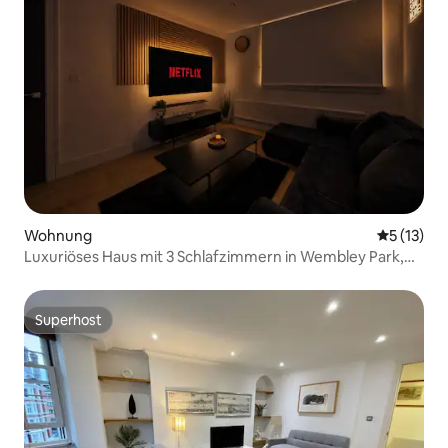
Wohnung
Durchschn
5 (13)
Luxuriöses Haus mit 3 Schlafzimmern in Wembley Park,
Whirlpool, Fitnessraum, Platz für 10 Personen
Superhost
Superhost