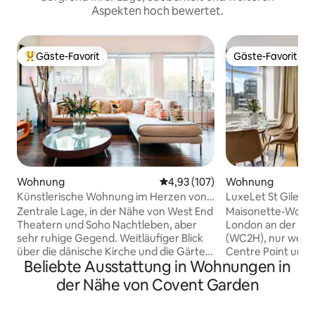
Aspekten hoch bewertet.
Gäste-Favorit
Gäste-Favorit
Beliebter Gäste-Favorit.
Gäste-Favorit
Wohnung
Durchschnittliche Bewertung: 4
4,93 (107)
Wohnung
Künstlerische Wohnung im Herzen von
LuxeLet St Giles 
West-London
Zentrale Lage, in der Nähe von West End
Maisonette-Wohn
Theatern und Soho Nachtleben, aber
London an der St G
sehr ruhige Gegend. Weitläufiger Blick
(WC2H), nur wenig
über die dänische Kirche und die Gärten.
Centre Point und
Beliebte Ausstattung in Wohnungen in
Mehrere öffentliche Verkehrsmittel.
Road entfernt. Das Apartment erstreckt
Sicheres Gebäude und Eingang. Dame j
sich über zwei Eb
der Nähe von Covent Garden
Mach die Unterkunft zu deiner eigenen,
zwei Schlafzimmer
obwohl Dylan für Rat und Hilfe zur
ein separates Gä