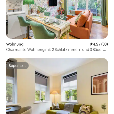
Wohnung
Durchschnitt
4,97 (33)
Charmante Wohnung mit 2 Schlafzimmern und 3 Bädern
in Covent Garden – Zone 1
Superhost
Superhost