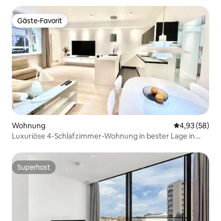
Gäste-Favorit
Gäste-Favorit
Wohnung
Durchschnittl
4,93 (58)
Luxuriöse 4-Schlafzimmer-Wohnung in bester Lage in
Zone 1 | 8 Minuten zur Bond Street
Superhost
Superhost