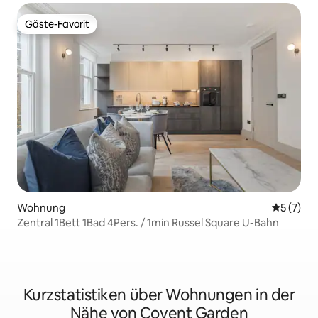
Gäste-Favorit
Gäste-Favorit
Wohnung
Durchsch
5 (7)
Zentral 1Bett 1Bad 4Pers. / 1min Russel Square U-Bahn
Kurzstatistiken über Wohnungen in der
Nähe von Covent Garden