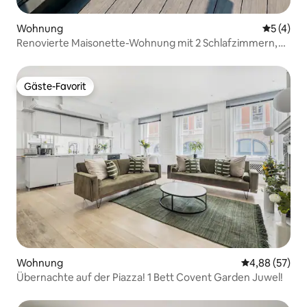
Wohnung
Durchsch
5 (4)
Renovierte Maisonette-Wohnung mit 2 Schlafzimmern,
Klimaanlage und Dachterrasse | British Museum
Gäste-Favorit
Gäste-Favorit
Wohnung
Durchschnittl
4,88 (57)
Übernachte auf der Piazza! 1 Bett Covent Garden Juwel!