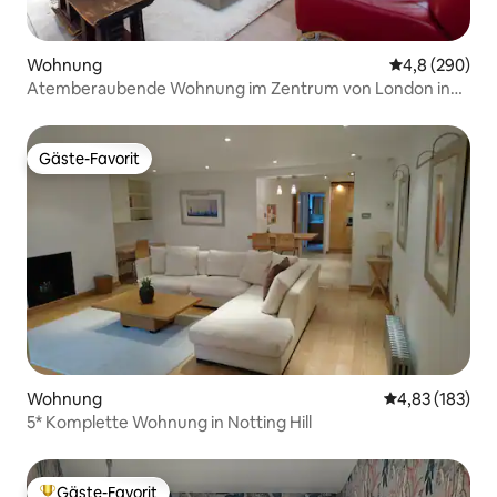
Wohnung
Durchschnittl
4,8 (290)
Atemberaubende Wohnung im Zentrum von London in
der Nähe der LondonBridge
Gäste-Favorit
Gäste-Favorit
Wohnung
Durchschnittl
4,83 (183)
5* Komplette Wohnung in Notting Hill
Gäste-Favorit