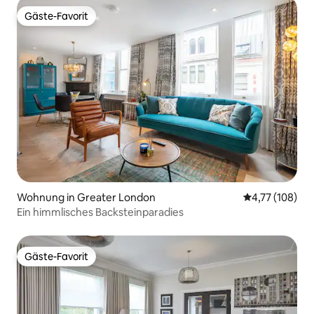
Gäste-Favorit
Gäste-Favorit
Wohnung in Greater London
Durchschnittl
4,77 (108)
Ein himmlisches Backsteinparadies
Gäste-Favorit
Gäste-Favorit