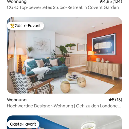
Wohnung
Durchschnittl
4,85 (124)
CG-D Top-bewertetes Studio-Retreat in Covent Garden
Gäste-Favorit
Beliebter Gäste-Favorit.
Wohnung
Durchschn
5 (15)
Hochwertige Designer-Wohnung | Geh zu den Londoner
Sehenswürdigkeiten
Gäste-Favorit
Gäste-Favorit