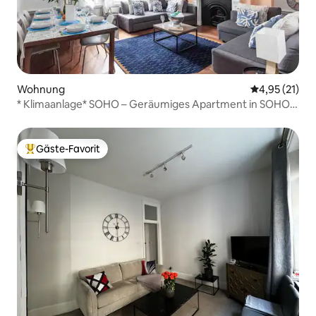
Wohnung
Durchschnitt
4,95 (21)
* Klimaanlage* SOHO – Geräumiges Apartment in SOHO
mit 5 Betten und 2 Bädern
Gäste-Favorit
Beliebter Gäste-Favorit.