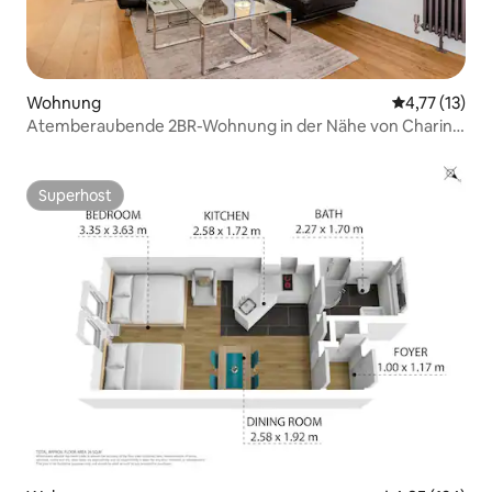
Wohnung
Durchschnitt
4,77 (13)
Atemberaubende 2BR-Wohnung in der Nähe von Charing
Cross
Superhost
Superhost