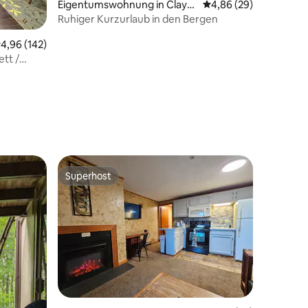
Eigentumswohnung in Clays
Durchschnittliche Be
4,86 (29)
burg
Ruhiger Kurzurlaub in den Bergen
40 Bewertungen
urchschnittliche Bewertung: 4,96 von 5, 142 Bewertungen
4,96 (142)
ett /
Superhost
Superhost
52 Bewertungen