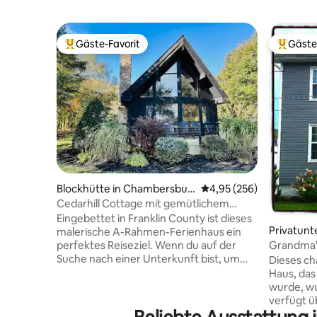
Gäste-Favorit
Gäste
Beliebter Gäste-Favorit.
Beliebte
Blockhütte in Chambersbur
Durchschnittliche Bewe
4,95 (256)
g
Cedarhill Cottage mit gemütlichem
Kamin
Eingebettet in Franklin County ist dieses
Privatunte
malerische A-Rahmen-Ferienhaus ein
perfektes Reiseziel. Wenn du auf der
Grandma's
Suche nach einer Unterkunft bist, um
aus den f
Dieses ch
deinem geschäftigen Leben zu
Haus, das
entfliehen und dich zu erholen, bietet
wurde, wu
dieses neu renovierte A-Rahmen-
verfügt 
Ferienhaus den gleichen Komfort wie zu
Trockner.