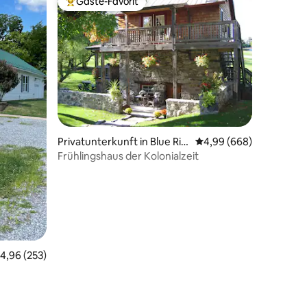
Gäste-Favorit
Beliebter Gäste-Favorit.
65 Bewertungen
Privatunterkunft in Blue Rid
Durchschnittliche Bew
4,99 (668)
ge Summit
Frühlingshaus der Kolonialzeit
urchschnittliche Bewertung: 4,96 von 5, 253 Bewertungen
4,96 (253)