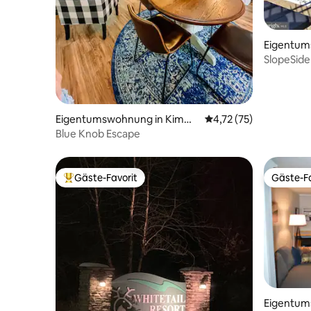
Eigentum
rsburg
SlopeSide
Eigentumswohnung in Kimm
Durchschnittliche Be
4,72 (75)
el Township
Blue Knob Escape
Gäste-Favorit
Gäste-Fa
Beliebter Gäste-Favorit.
Gäste-Fa
Eigentum