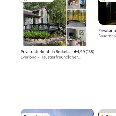
Beliebter Gäste-Favorit.
Beliebte
Privatunt
wood
Bauernha
Privatunterkunft in Berkeley
Durchschnittliche Bewe
4,99 (138)
Springs
Everlong ~ Haustierfreundlicher
Rückzugsort auf 2 bewaldeten Hektar