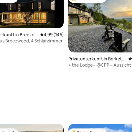
r Gäste-Favorit.
Beliebter Gäste-Favorit.
erkunft in Breeze
Durchschnittliche Bewertung: 4,99 von 5, 1
4,99 (146)
us Breezwood, 4 Schlafzimmer
rtung: 4,99 von 5, 138 Bewertungen
Privatunterkunft in Berkeley
D
Springs
+ the Lodge+ @CPP – Aussicht
Whirlpool – Hundefreundlich