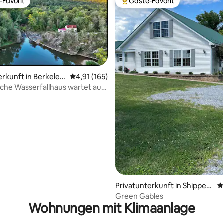
-Favorit
Gäste-Favorit
r Gäste-Favorit.
Beliebter Gäste-Favorit.
erkunft in Berkeley
Durchschnittliche Bewertung: 4,91 von 5, 1
4,91 (165)
e Wasserfallhaus wartet auf
rtung: 4,92 von 5, 344 Bewertungen
Privatunterkunft in Shippen
D
sburg
Green Gables
Wohnungen mit Klimaanlage