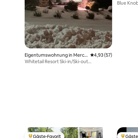
urg
Blue Knob
Schlafzi
Badezimm
Eigentumswohnung in Merce
Durchschnittliche Bew
4,93 (57)
rsburg
Whitetail Resort Ski-in/Ski-out
Eigentumswohnung an der Piste.
Gäste-Favorit
Gäste