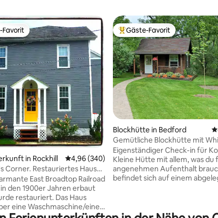
-Favorit
Gäste-Favorit
r Gäste-Favorit.
Beliebter Gäste-Favorit.
rtung: 4,95 von 5, 256 Bewertungen
Blockhütte in Bedford
D
Gemütliche Blockhütte mit Whi
Freien
Eigenständiger Check-in für K
rkunft in Rockhill
Durchschnittliche Bewertung: 4,96 von 5, 3
4,96 (340)
Kleine Hütte mit allem, was du 
angenehmen Aufenthalt brauch
 Corner. Restauriertes Haus
befindet sich auf einem abgel
rühen 1900er Jahren.
armante East Broadtop Railroad
Grundstück, nicht weit (5 Meile
 in den 1900er Jahren erbaut
den wichtigsten Autobahnen e
rde restauriert. Das Haus
Es ist ein kleines Gästehaus auf
über eine Waschmaschine/einen
anderen Seite des Rasens von
 2 Bäder. Die Küche ist komplett