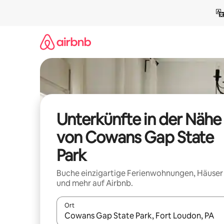
Zu
Inhalten
springen
Unterkünfte in der Nähe
von Cowans Gap State
Park
Buche einzigartige Ferienwohnungen, Häuser
und mehr auf Airbnb.
Ort
Wenn Ergebnisse verfügbar sind, navigiere mit d