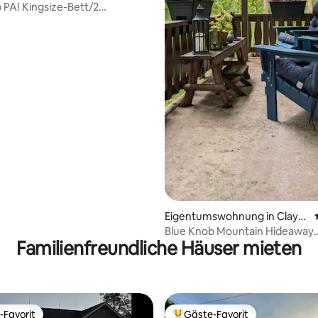
 PA! Kingsize-Bett/2
mmer/2
er/Whirlpool/Pools/Klimaanlage/Golf
ertung: 4,93 von 5, 57 Bewertungen
Eigentumswohnung in Clays
burg
Blue Knob Mountain Hideaway
Familienfreundliche Häuser mieten
(Berghütte)
-Favorit
Gäste-Favorit