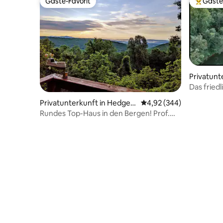
Gäste-Favorit
Gäste
Gäste-Favorit
Beliebte
Privatunt
Springs
Das friedlich
dich.
Privatunterkunft in Hedges
Durchschnittliche Bewe
4,92 (344)
ville
Rundes Top-Haus in den Bergen! Prof.
gereinigt mit EV-Ladegerät