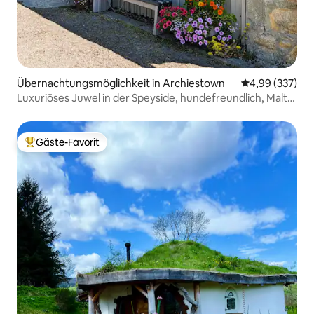
Übernachtungsmöglichkeit in Archiestown
Durchschnittli
4,99 (337)
Luxuriöses Juwel in der Speyside, hundefreundlich, Malt-
Whisky
Gäste-Favorit
Beliebter Gäste-Favorit.