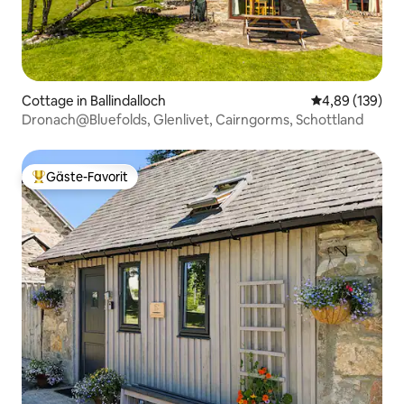
Cottage in Ballindalloch
Durchschnittli
4,89 (139)
Dronach@Bluefolds, Glenlivet, Cairngorms, Schottland
Gäste-Favorit
Beliebter Gäste-Favorit.