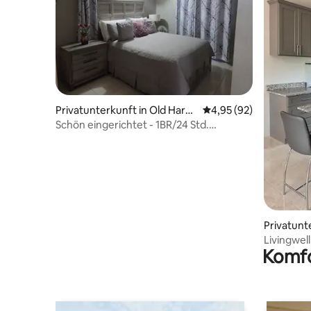
Privatunterkunft in Old Harb
Durchschnittliche Bew
4,95 (92)
our
Schön eingerichtet - 1BR/24 Std.
Sec./Klimaanlage/Schnelles WLAN/
NHV4
Privatunt
ver
Livingwel
Komfo