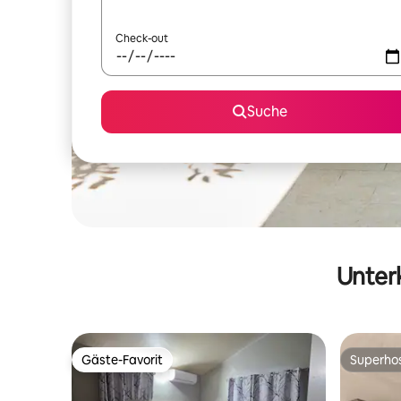
Check-out
Suche
Unterk
Gäste-Favorit
Superho
Gäste-Favorit
Superho