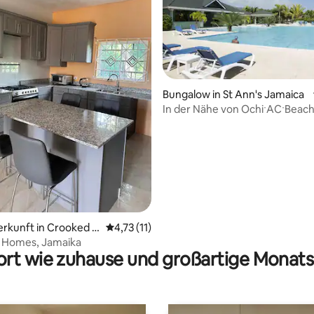
Bungalow in St Ann's Jamaica
In der Nähe von OchiˑACˑBeac
ertung: 4,95 von 5, 92 Bewertungen
ClubˑCookˑFamilyˑSun Villaˑ
erkunft in Crooked Ri
Durchschnittliche Bewertung: 4,73 von 5, 
4,73 (11)
l Homes, Jamaika
rt wie zuhause und großartige Monats