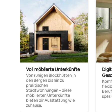
Voll möblierte Unterkünfte
Digi
Gesc
Von ruhigen Blockhütten in
den Bergen bis hin zu
Komfo
praktischen
flexi
Stadtwohnungen – diese
Beru
möblierten Unterkünfte
spezi
bieten dir Ausstattung wie
zuhause.