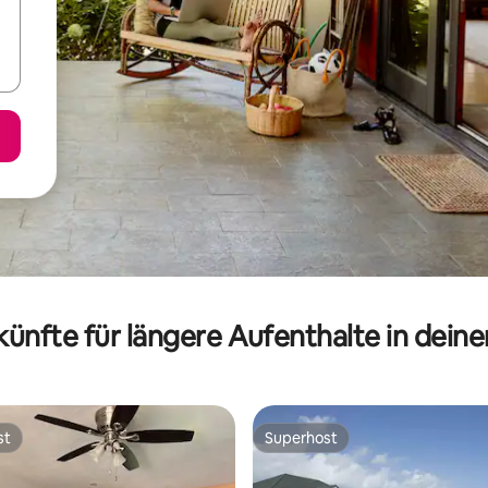
ünfte für längere Aufenthalte in dein
st
Superhost
st
Superhost