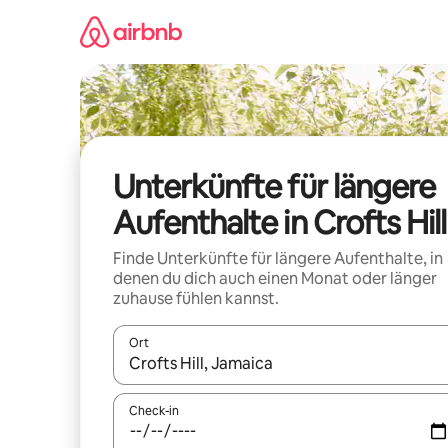
Zu
Inhalten
springen
Unterkünfte für längere
Aufenthalte in Crofts Hill
Finde Unterkünfte für längere Aufenthalte, in
denen du dich auch einen Monat oder länger
zuhause fühlen kannst.
Ort
Wenn Ergebnisse verfügbar sind, navigiere mit d
Check-in