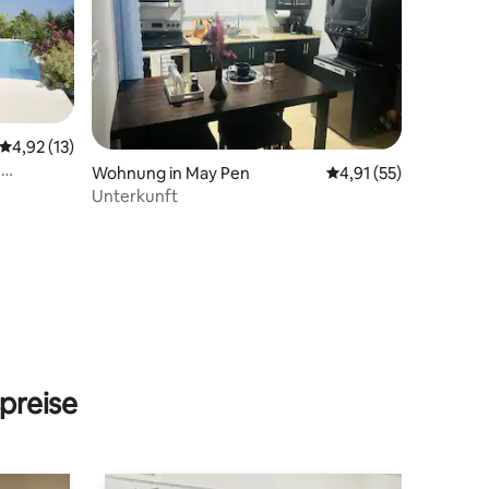
Durchschnittliche Bewertung: 4,92 von 5, 13 Bewertungen
4,92 (13)
h
Wohnung in May Pen
Durchschnittliche Be
4,91 (55)
Unterkunft
11 Bewertungen
preise