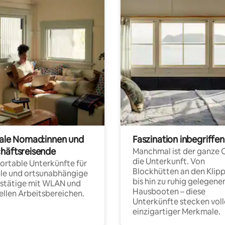
tale Nomad:innen und
Faszination inbegriffen
häftsreisende
Manchmal ist der ganze 
die Unterkunft. Von
rtable Unterkünfte für
Blockhütten an den Klip
ble und ortsunabhängige
bis hin zu ruhig gelegene
fstätige mit WLAN und
Hausbooten – diese
ellen Arbeitsbereichen.
Unterkünfte stecken voll
einzigartiger Merkmale.