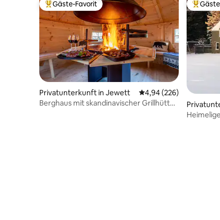
Gäste-Favorit
Gäste
Beliebter Gäste-Favorit.
Beliebte
Privatunterkunft in Jewett
Durchschnittliche Bewe
4,94 (226)
Berghaus mit skandinavischer Grillhütte,
Privatunte
Spa und mehr!
nds
Heimelige
Kolonialh