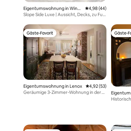
Eigentumswohnung in Windh
Durchschnittliche Bew
4,98 (44)
am
Slope Side Luxe | Aussicht, Decks, zu Fuß
zu Mtn & Town
Gäste-Favorit
Gäste-Fa
Gäste-Favorit
Gäste-Fa
Eigentumswohnung in Lenox
Durchschnittliche Bew
4,92 (53)
Geräumige 3-Zimmer-Wohnung in der
Eigentum
historischen Innenstadt von Lenox
Historisc
2 Schlafzi