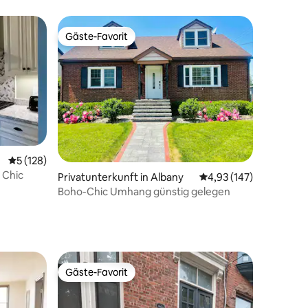
ndepark
Gäste-Favorit
Gäste-Favorit
Durchschnittliche Bewertung: 5 von 5, 128 Bewertungen
5 (128)
08 Bewertungen
f Chic
Privatunterkunft in Albany
Durchschnittliche Bew
4,93 (147)
Boho-Chic Umhang günstig gelegen
Gäste-Favorit
Gäste-Favorit