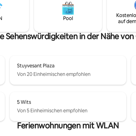
Luftmatratzen und einfache Pa
 Erstklassige Lage für
mit einer zweispurigen Einfahrt
ten bis
Haustiere sind im ersten Stock 
Kostenlo
Mountain Wandern: 7
N
Pool
(Tor auf Anfrage verfügbar). 50
auf dem
um Huyck Preserve; in der
Gebühr für Haustiere – bitte e
0 Hektar Staatsparks Kultur:
dich vor der Buchung mit Haust
en zu den trendigen Hudson &
te Sehenswürdigkeiten in der Nähe von 
skill Einkaufen & Restaurants
Stuyvesant Plaza
Von 20 Einheimischen empfohlen
5 Wits
Von 5 Einheimischen empfohlen
Ferienwohnungen mit WLAN