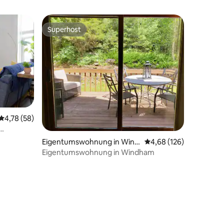
Superhost
Superhost
Durchschnittliche Bewertung: 4,78 von 5, 58 Bewertungen
4,78 (58)
31 Bewertungen
enstadt
Eigentumswohnung in Wind
Durchschnittliche Bew
4,68 (126)
ham
Eigentumswohnung in Windham