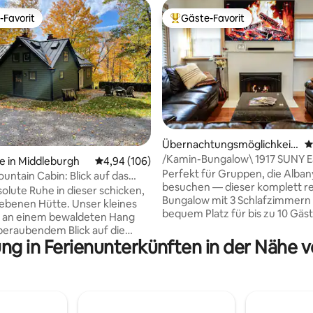
-Favorit
Gäste-Favorit
r Gäste-Favorit.
Beliebter Gäste-Favorit.
Übernachtungsmöglichkeit i
D
rtung: 4,99 von 5, 369 Bewertungen
n Albany
/Kamin-Bungalow\ 1917 SUNY E
e in Middleburgh
Durchschnittliche Bewertung: 4,94 von 5, 1
4,94 (106)
6 Betten 2 Bäder
Perfekt für Gruppen, die Alban
ountain Cabin: Blick auf das
besuchen — dieser komplett r
erlichter
solute Ruhe in dieser schicken,
Bungalow mit 3 Schlafzimmern 
iebenen Hütte. Unser kleines
bequem Platz für bis zu 10 Gäst
t an einem bewaldeten Hang
günstigen, begehbaren Lage in
eraubendem Blick auf die
von Restaurants, Bars und Ges
ng in Ferienunterkünften in der Nähe 
Mountains und verfügt über 16
Entspanne dich im offenen Wo
r für erstklassige
mit einem 77-Zoll-LG-OLED-Fe
bachtungen. Du hast einen
und Sonos-Surround-Sound. Das Haus
en, perfekten Kurzurlaub, um
verfügt über 1 Kingsize-Bett, 3
häftiges Leben zu vergessen
Queensize-Betten, optionale
 wieder mit der wunderschönen