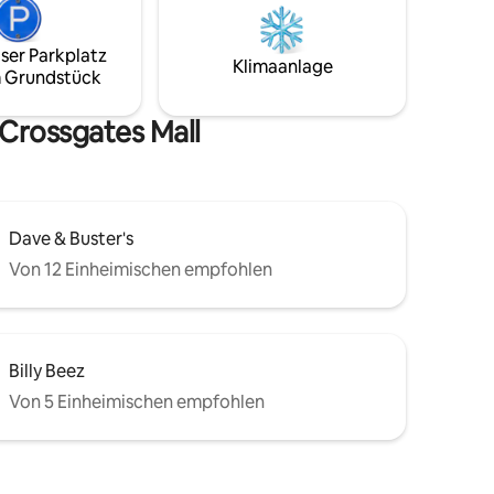
rkplätze
Oder dreh die Musik auf der Vintage-
.
Stereoanlage auf und beobachte den
erlaubt
Schneefall. Ein idealer Kurzurlaub für
ser Parkplatz
Klimaanlage
 $
diejenigen, die eine romantische
 Grundstück
rkundige
Zuflucht oder einen Tapetenwechsel zu
ieren.
WFH suchen.
Crossgates Mall
Dave & Buster's
Von 12 Einheimischen empfohlen
Billy Beez
Von 5 Einheimischen empfohlen