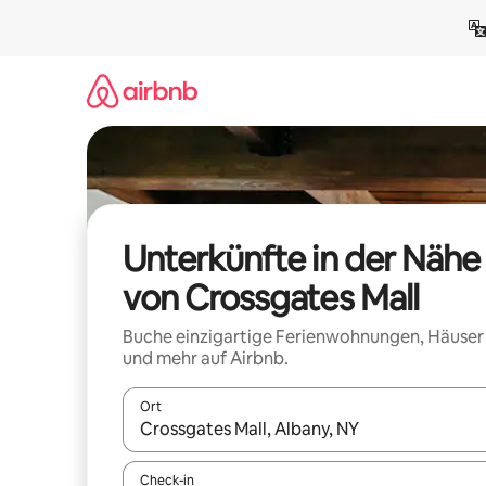
Zu
Inhalten
springen
Unterkünfte in der Nähe
von Crossgates Mall
Buche einzigartige Ferienwohnungen, Häuser
und mehr auf Airbnb.
Ort
Wenn Ergebnisse verfügbar sind, navigiere mit d
Check-in