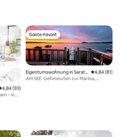
Gäste-Favorit
Gäste-Favorit
Eigentumswohnung in Sarato
Durchschnittliche Be
4,84 (81)
ga Springs
AM SEE: Gehminuten zur Marina,
Restaurants, in der Nähe der
Durchschnittliche Bewertung: 4,84 von 5, 93 Bewertungen
4,84 (93)
Rennstrecke
am – in
10 Bewertungen