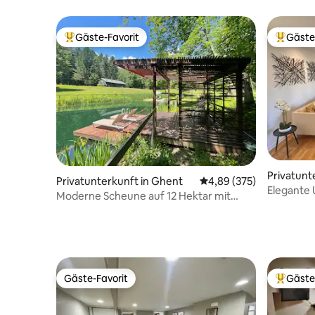
Gäste-Favorit
Gäste
Beliebter Gäste-Favorit.
Beliebte
Privatunt
Privatunterkunft in Ghent
Durchschnittliche Bewe
4,89 (375)
Elegante 
Moderne Scheune auf 12 Hektar mit
nach D/T
Sauna, Feuerstelle und Schwimmen
Gäste-Favorit
Gäste
Gäste-Favorit
Beliebte