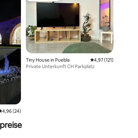
76 Bewertungen
Tiny House in Puebla
Durchschnittliche Bew
4,97 (121)
Private Unterkunft CH Parkplatz
Durchschnittliche Bewertung: 4,96 von 5, 24 Bewertungen
4,96 (24)
preise