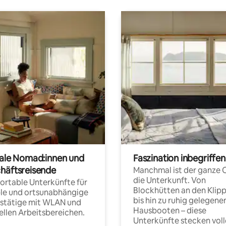
tale Nomad:innen und
Faszination inbegriffen
häftsreisende
Manchmal ist der ganze 
die Unterkunft. Von
rtable Unterkünfte für
Blockhütten an den Klip
ble und ortsunabhängige
bis hin zu ruhig gelegene
fstätige mit WLAN und
Hausbooten – diese
ellen Arbeitsbereichen.
Unterkünfte stecken voll