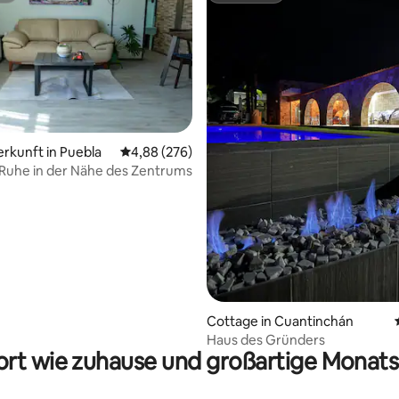
erkunft in Puebla
Durchschnittliche Bewertung: 4,88 von 5, 2
4,88 (276)
Ruhe in der Nähe des Zentrums
 Bewertung: 5 von 5, 3 Bewertungen
Cottage in Cuantinchán
Haus des Gründers
rt wie zuhause und großartige Monats