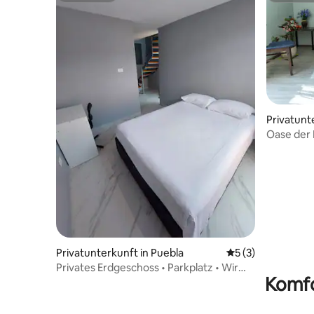
Privatunt
Oase der 
Privatunterkunft in Puebla
Durchschnittliche
5 (3)
Privates Erdgeschoss • Parkplatz • Wir
Komfo
stellen Rechnungen aus