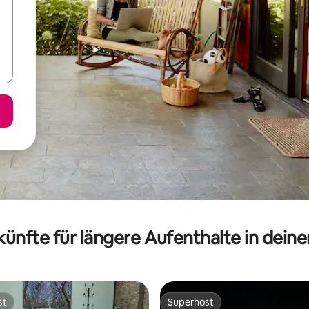
ünfte für längere Aufenthalte in dein
st
Superhost
st
Superhost