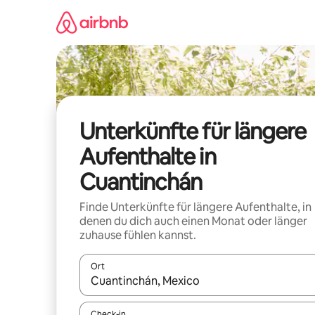
Zu
Inhalten
springen
Unterkünfte für längere
Aufenthalte in
Cuantinchán
Finde Unterkünfte für längere Aufenthalte, in
denen du dich auch einen Monat oder länger
zuhause fühlen kannst.
Ort
Wenn Ergebnisse verfügbar sind, navigiere mit d
Check-in