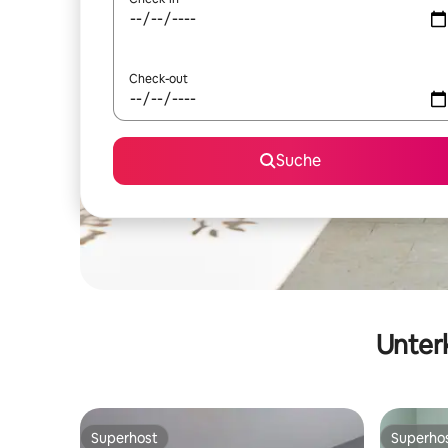
Check-out
Suche
Unterk
Superhost
Superho
Superhost
Superho