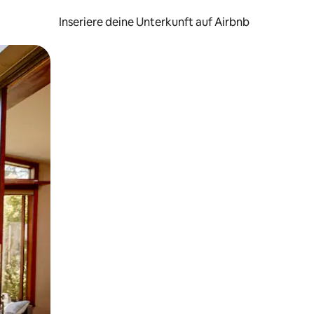
Inseriere deine Unterkunft auf Airbnb
h Berühren oder Wischgesten.