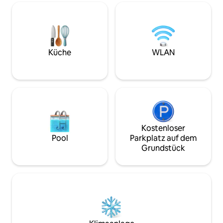
Schlafzimmer, eines mit einem
Schlafsofa gibt. 
Doppelbett und das andere mit einem
Handtücher sind inbegri
1,5-Personen-Bett, 1 Badezimmer, ein
ERLAUBT Wir sind 
Wohn-/Esszimmer, eine Küche, einen
Route 5 entfernt, 
großen Schreibtisch sowie eine
Supermarkt und da
Waschmaschine, einen Trockner und
nur einen kurzen 
Küche
WLAN
einen Parkplatz. Die Eigentumswohnung
hervorragende Ve
verfügt über einen 24-stündigen
Concierge.
Kostenloser
Pool
Parkplatz auf dem
Grundstück