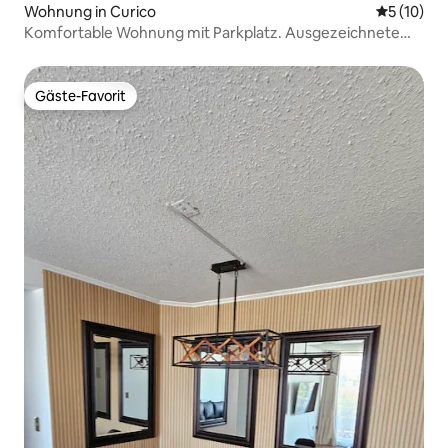
Wohnung in Curico
Durchschn
5 (10)
Komfortable Wohnung mit Parkplatz. Ausgezeichnete
Lage
Gäste-Favorit
Gäste-Favorit