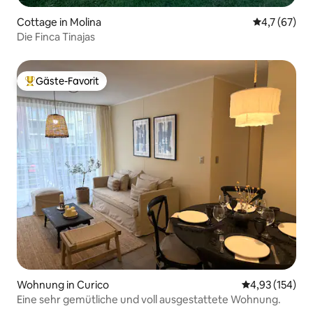
Cottage in Molina
Durchschnit
4,7 (67)
Die Finca Tinajas
Gäste-Favorit
Beliebter Gäste-Favorit.
Wohnung in Curico
Durchschnittl
4,93 (154)
Eine sehr gemütliche und voll ausgestattete Wohnung.