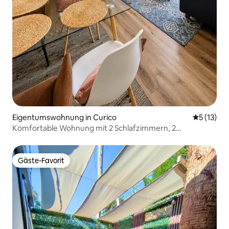
Eigentumswohnung in Curico
Durchschn
5 (13)
Komfortable Wohnung mit 2 Schlafzimmern, 2
Parkplätzen, Boldo, Ccó.
Gäste-Favorit
Gäste-Favorit