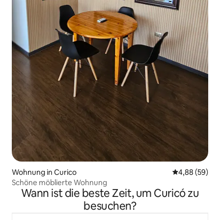
Wohnung in Curico
Durchschnittl
4,88 (59)
Schöne möblierte Wohnung
Wann ist die beste Zeit, um Curicó zu
besuchen?