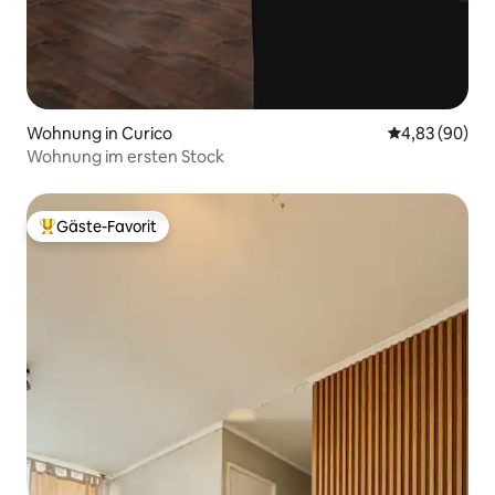
Wohnung in Curico
Durchschnittl
4,83 (90)
Wohnung im ersten Stock
Gäste-Favorit
Beliebter Gäste-Favorit.