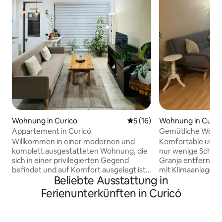
Wohnung in Curico
Durchschnittliche Bewertun
5 (16)
Wohnung in Curic
Appartement in Curicó
Gemütliche Woh
Willkommen in einer modernen und
Komfortable und 
komplett ausgestatteten Wohnung, die
nur wenige Schrit
sich in einer privilegierten Gegend
Granja entfernt, 
befindet und auf Komfort ausgelegt ist,
mit Klimaanlage,
Beliebte Ausstattung in
nur wenige Meter vom Supermarkt, der
Parkplatz, einer T
Apotheke, dem Servicentro, dem
Smart-TVs in allen
Ferienunterkünften in Curicó
Stadion „La Granja“ und verschiedenen
Check-in über eine
gastronomischen Einrichtungen
für bis zu 6 Perso
entfernt. Es verfügt über 2
1 Doppelbett, 2 Ei