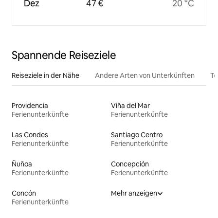
Dez
47 €
20 °C
Spannende Reiseziele
Reiseziele in der Nähe
Andere Arten von Unterkünften
To
Providencia
Viña del Mar
Ferienunterkünfte
Ferienunterkünfte
Las Condes
Santiago Centro
Ferienunterkünfte
Ferienunterkünfte
Ñuñoa
Concepción
Ferienunterkünfte
Ferienunterkünfte
Concón
Mehr anzeigen
Ferienunterkünfte