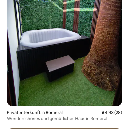
Privatunterkunft in Romeral
Durchschnittl
4,93 (28)
Wunderschönes und gemütliches Haus in Romeral