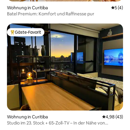
Wohnung in Curitiba
Durchsch
5 (4)
Batel Premium: Komfort und Raffinesse pur
Gäste-Favorit
Beliebter Gäste-Favorit.
Wohnung in Curitiba
Durchschnittl
4,98 (43)
Studio im 23. Stock + 65-Zoll-TV – In der Nähe von
Einkaufsmöglichkeiten und Bahnhof