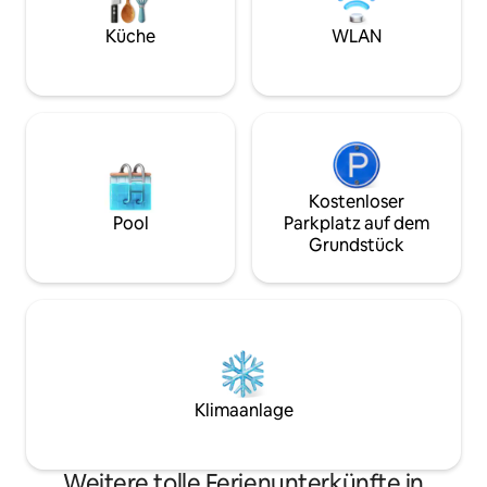
Nähe von Märkten
unvergessliche Erlebnisse! Wir freuen
Bäckereien, Hard 
Küche
WLAN
uns auf Ihre Ankunft!
Einkaufszentrum.
Kostenloser
Pool
Parkplatz auf dem
Grundstück
Klimaanlage
Weitere tolle Ferienunterkünfte in