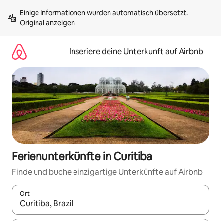
Zu
Einige Informationen wurden automatisch übersetzt. 
Inhalten
Original anzeigen
springen
Inseriere deine Unterkunft auf Airbnb
Ferienunterkünfte in Curitiba
Finde und buche einzigartige Unterkünfte auf Airbnb
Ort
Wenn Ergebnisse verfügbar sind, navigiere mit den Pfeiltaste