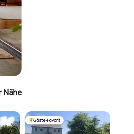
er Nähe
Gäste-Favorit
Beliebter Gäste-Favorit.