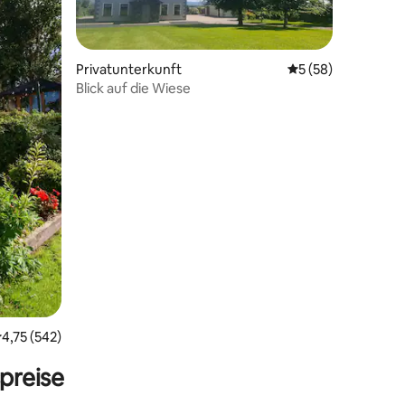
Privatunterkunft
Durchschnittliche
5 (58)
Blick auf die Wiese
39 Bewertungen
urchschnittliche Bewertung: 4,75 von 5, 542 Bewertungen
4,75 (542)
preise