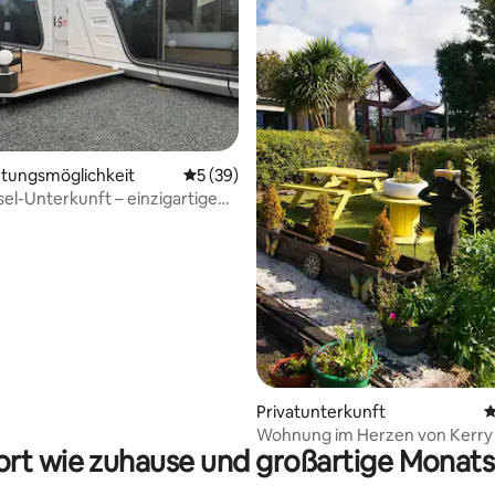
tungsmöglichkeit
Durchschnittliche Bewertung: 5 von 5, 
5 (39)
l-Unterkunft – einzigartige
terkunft mit einem
mmer
rtung: 4,89 von 5, 134 Bewertungen
Privatunterkunft
D
Wohnung im Herzen von Kerry
rt wie zuhause und großartige Monats