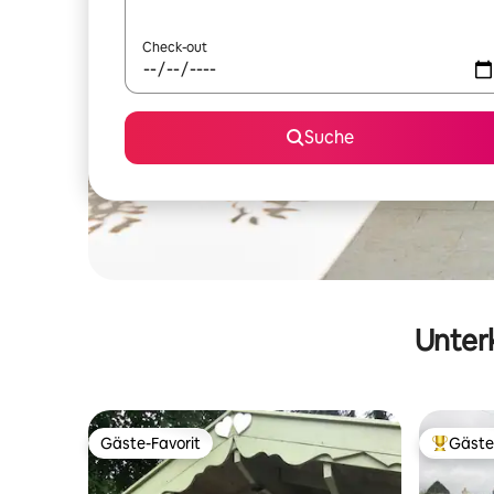
Check-out
Suche
Unterk
Gäste-Favorit
Gäste
Gäste-Favorit
Beliebte