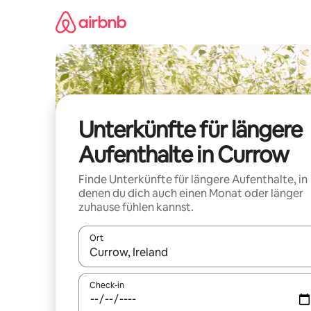
Zu
Inhalten
springen
Unterkünfte für längere
Aufenthalte in Currow
Finde Unterkünfte für längere Aufenthalte, in
denen du dich auch einen Monat oder länger
zuhause fühlen kannst.
Ort
Wenn Ergebnisse verfügbar sind, navigiere mit d
Check-in