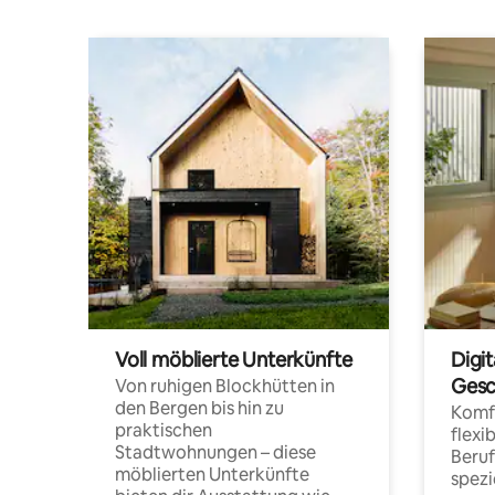
Voll möblierte Unterkünfte
Digi
Gesc
Von ruhigen Blockhütten in
den Bergen bis hin zu
Komfo
praktischen
flexi
Stadtwohnungen – diese
Beru
möblierten Unterkünfte
spezi