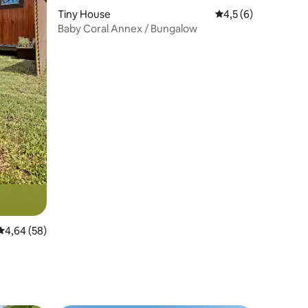
Tiny House
Durchschnittliche 
4,5 (6)
Baby Coral Annex / Bungalow
Durchschnittliche Bewertung: 4,64 von 5, 58 Bewertungen
4,64 (58)