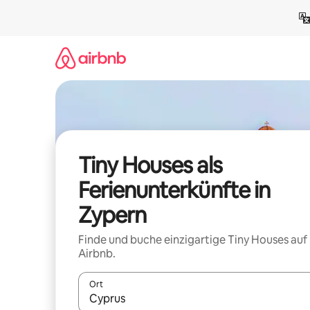
Zu
Inhalten
springen
Tiny Houses als
Ferienunterkünfte in
Zypern
Finde und buche einzigartige Tiny Houses auf
Airbnb.
Ort
Wenn Ergebnisse verfügbar sind, navigiere mit d