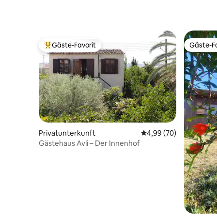
Gäste-Favorit
Gäste-Fa
Beliebter Gäste-Favorit.
Gäste-Fa
Privatunterkunft
Durchschnittliche Bew
4,99 (70)
Gästehaus Avli – Der Innenhof