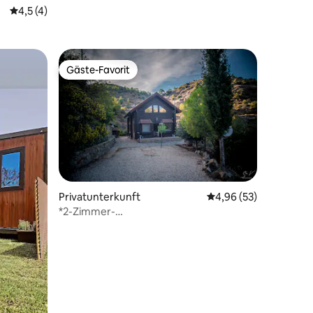
49 Bewertungen
Durchschnittliche Bewertung: 4,5 von 5, 4 Bewertungen
4,5 (4)
Gäste-Favorit
Gäste-Favorit
69 Bewertungen
Privatunterkunft
Durchschnittliche Be
4,96 (53)
*2-Zimmer-
Blockhaus/Berge/Queensize-
Bett/Kamin