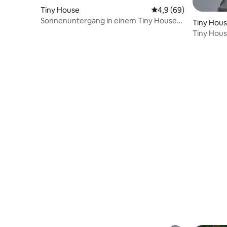
Tiny House
Durchschnittliche Be
4,9 (69)
Sonnenuntergang in einem Tiny House
Tiny Hou
mit Meerblick
Tiny Hous
und Gart