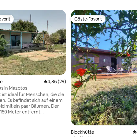
vorit
Gäste-Favorit
vorit
Gäste-Favorit
se
Durchschnittliche Bewertung: 4,86 von 5, 
4,86 (29)
s in Mazotos
 ist ideal für Menschen, die die
ben. Es befindet sich auf einem
ld mit ein paar Bäumen. Der
t 150 Meter entfernt
r Strand von Mazotos), wo du
n kannst und es gibt auch eine
ne. Transport ist erforderlich,
Blockhütte
D
rf Mazotos 2 km entfernt ist