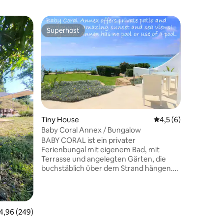
Superhost
Superhost
Tiny House
Durchschnittliche 
4,5 (6)
Baby Coral Annex / Bungalow
29 Bewertungen
BABY CORAL ist ein privater
Ferienbungal mit eigenem Bad, mit
Terrasse und angelegten Gärten, die
buchstäblich über dem Strand hängen.
Die Sonnenuntergänge und den
Meerblick von dort aus zu beobachten,
ist ein friedliches Erlebnis. Das Interieur
bietet ein Doppelschlafzimmer mit
urchschnittliche Bewertung: 4,96 von 5, 249 Bewertungen
4,96 (249)
Klimaanlage, einen eigenen kostenlosen