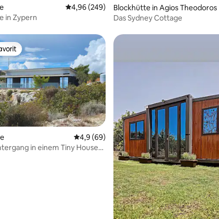
te
Durchschnittliche Bewertung: 4,96 von 5, 2
4,96 (249)
Blockhütte in Agios Theodoros
e in Zypern
Das Sydney Cottage
vorit
vorit
se
Durchschnittliche Bewertung: 4,9 von 5, 
4,9 (69)
tergang in einem Tiny House
lick
wertung: 4,71 von 5, 14 Bewertungen