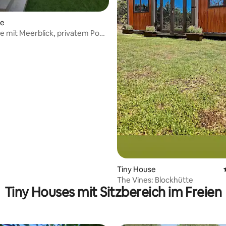
wertung: 4,9 von 5, 69 Bewertungen
se
e mit Meerblick, privatem Pool
en
Tiny House
The Vines: Blockhütte
Tiny Houses mit Sitzbereich im Freien