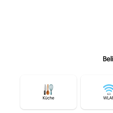
Zwischenstopp, an dem du dich
und die S
entspannen kannst, während du Nord-
entfernt i
und Südnikosia erkundest.
Minuten v
Olivenzimmer: ein Doppelbett,
Kiti lieg
Kleiderschrank, Tisch und Stuhl; eigene
entfernt u
Dusche, Waschbecken und
benötigst
Toilettenschüssel Carob-Zimmer: Ein
WLAN und
Doppelschlafsofa, Schrank, Tisch und
Supermark
Stuhl sowie eine kleine Küche, eine
eigene Dusche, ein Waschbecken und
eine Toilettenschüssel.
Bel
Küche
WLA