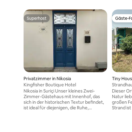
Superhost
Gäste-Fa
Superhost
Gäste-Fa
Privatzimmer in Nikosia
Tiny Hou
Kingfisher Boutique Hotel
Strandhau
Nikosia in Suriçi Unser kleines Zwei-
Dieser Ort
Zimmer-Gästehaus mit Innenhof, das
Natur lie
sich in der historischen Textur befindet,
großen Fe
ist ideal für diejenigen, die Ruhe,
Strand is
Einfachheit und ein langsames Leben
(berühmte
bevorzugen. Diese Unterkunft ist nur
Kitesurfe
wenige Gehminuten von allem entfernt
Fischtaver
und bietet einen privaten
da das Do