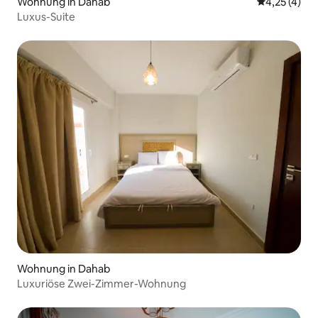
Wohnung in Dahab
Durchschnit
4,25 (4)
Luxus-Suite
Wohnung in Dahab
Luxuriöse Zwei-Zimmer-Wohnung