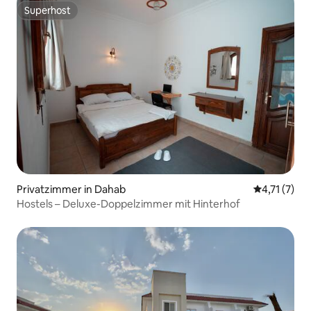
Superhost
Superhost
Privatzimmer in Dahab
Durchschnit
4,71 (7)
Hostels – Deluxe-Doppelzimmer mit Hinterhof