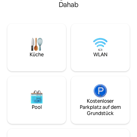
Dahab
privat: Auf einem sicheren und
innen. Wache mit
geschlossenen Gelände gelegen.
Rauschen der Well
Fahrradverleih für die Gäste verfügbar.
frische Luft ein, 
Familiengeführt: Erlebe die herzliche
Morgen auf der Te
Gastfreundschaft unseres
mit einer Aussicht
familiengeführten Geschäfts. Erlebe
Komm und erlebe 
den unvergleichlichen Charme von
Kurzurlaub, wo sic
Dahab bei Summer Moon. Wir freuen
und die Wüste in 
uns schon darauf, dich bald begrüßen zu
treffen.
Küche
WLAN
können! Jules & Mo
Kostenloser
Pool
Parkplatz auf dem
Grundstück