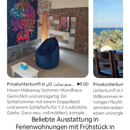
Privatunterkunft in قسم سانت كاتر
Durchschnittliche Bewertu
5 (4)
Privatunterkunft 
ين
Haven Hideaway Sommer-Mondhaus
Unterkunft in Ma
Gemütlich und einzigartig: Ein
Willkommen im Ma
Schlafzimmer mit einem Doppelbett
ruhigen Flucht üb
und einem Schlafsofa für 1-2 zusätzliche
atemberaubende D
Gäste. Ganz neu, voll möbliert, komplett
einen unvergleichl
Beliebte Ausstattung in
mit Klimaanlage. Genieße eine
Panoramablick, wo
Außenküche und einen traditionellen
Himmel trifft jede
Ferienwohnungen mit Frühstück in
Sitzbereich mit Beduinen. Sicher &
bringt die Schönhe