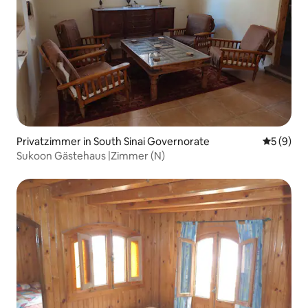
Privatzimmer in South Sinai Governorate
Durchschn
5 (9)
Sukoon Gästehaus |Zimmer (N)