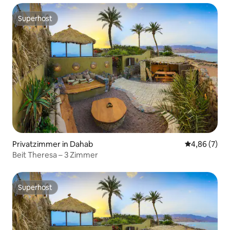
Superhost
Superhost
Privatzimmer in Dahab
Durchschnitt
4,86 (7)
Beit Theresa – 3 Zimmer
Superhost
Superhost