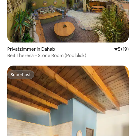
Privatzimmer in Dahab
Durchschn
5 (19)
Beit Theresa – Stone Room (Poolblick)
Superhost
Superhost