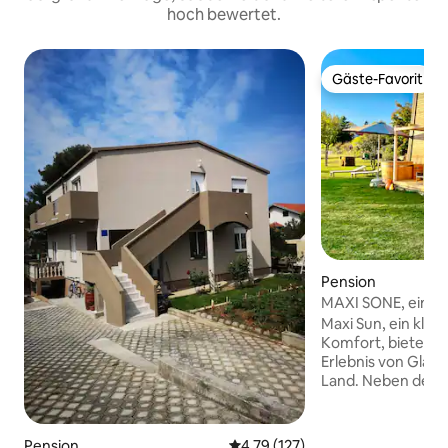
hoch bewertet.
Gäste-Favorit
Gäste-Favorit
Pension
MAXI SONE, ein ein
des Glampyarding
Maxi Sun, ein klein
Komfort, bietet ei
Erlebnis von Glam
Land. Neben dem A
modernen, gestalt
nachhaltigen Unte
Zertifikat), beinha
Pension
Durchschnittliche Bewertung: 4
4,79 (127)