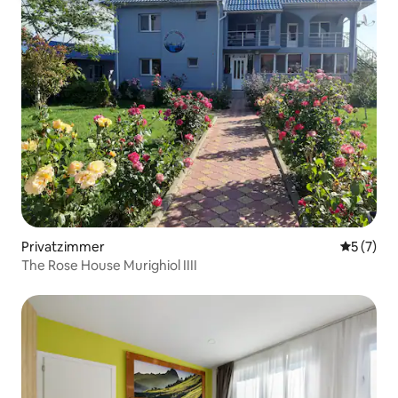
Privatzimmer
Durchsch
5 (7)
The Rose House Murighiol IIII