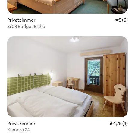
Privatzimmer
Durchschn
5 (6)
Zi 03 Budget Eiche
Privatzimmer
Durchschnit
4,75 (4)
Kamera 24