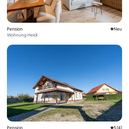
Pension
Neue Unt
Neu
Wohnung Heidi
Pension
Durchsch
5 (4)