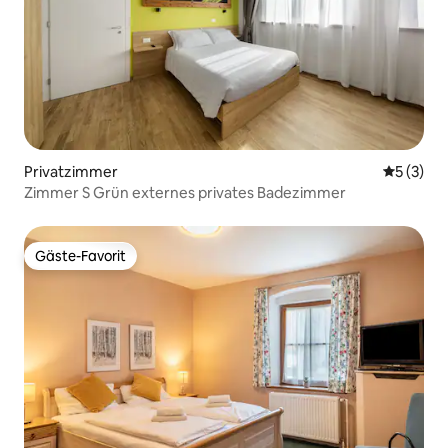
Privatzimmer
Durchsch
5 (3)
Zimmer S Grün externes privates Badezimmer
Gäste-Favorit
Gäste-Favorit