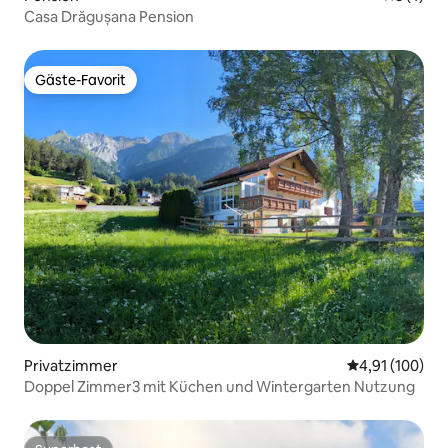
Casa Drăgușana Pension
Gäste-Favorit
Gäste-Favorit
Privatzimmer
Durchschnittl
4,91 (100)
Doppel Zimmer3 mit Küchen und Wintergarten Nutzung