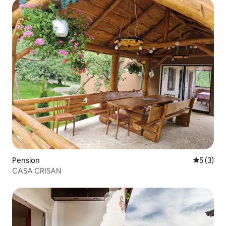
Pension
Durchsch
5 (3)
CASA CRISAN