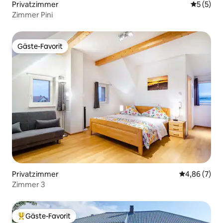
Privatzimmer
Durchsch
5 (5)
Zimmer Pini
Gäste-Favorit
Gäste-Favorit
Privatzimmer
Durchschnitt
4,86 (7)
Zimmer 3
Gäste-Favorit
Beliebter Gäste-Favorit.