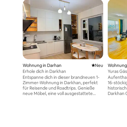
Wohnung in Darhan
Neue Unterkunft
Neu
Wohnung 
Erhole dich in Darkhan
Yuras Gä
Entspanne dich in dieser brandneuen 1-
Aufenthalt in
Zimmer-Wohnung in Darkhan, perfekt
16-stöckige
für Reisende und Roadtrips. Genieße
historisc
neue Möbel, eine voll ausgestattete
Darkhan C
Küche, bequeme Betten und alles, was
1985 erba
du für einen erholsamen Aufenthalt
Aussicht s
brauchst. Große Fenster durchfluten
YURA Host
den Raum mit Tageslicht und bieten
und Geschäftsre
einen Einblick in den Alltag in Darkhan.
im Stadtz
Kostenlose, geräumige Parkplätze
von Resta