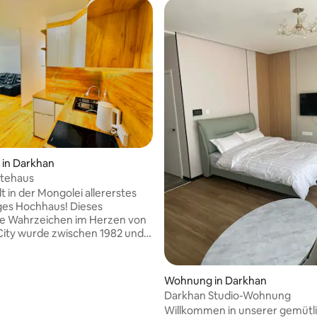
in Darkhan
stehaus
 der Mongolei allererstes
s Hochhaus! Dieses
he Wahrzeichen im Herzen von
ity wurde zwischen 1982 und
ut und bietet eine unglaubliche
owie modernes Erbe. Das
el ist perfekt für Touristen
Wohnung in Darkhan
isende. 📍 Lage: Direkt
Darkhan Studio-Wohnung
entrum, nur wenige Minuten
Willkommen in unserer gemütl
urants, Geschäften und