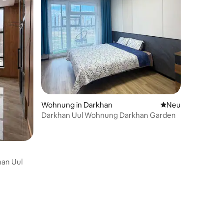
Wohnung in Darkhan
Neue Unterkunft
Neu
Darkhan Uul Wohnung Darkhan Garden
han Uul