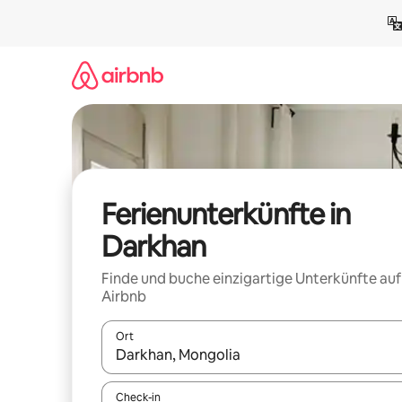
Zu
Inhalten
springen
Ferienunterkünfte in
Darkhan
Finde und buche einzigartige Unterkünfte auf
Airbnb
Ort
Wenn Ergebnisse verfügbar sind, navigiere mit d
Check-in