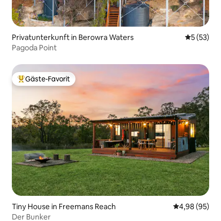
Privatunterkunft in Berowra Waters
Durchschn
5 (53)
Pagoda Point
Gäste-Favorit
Beliebter Gäste-Favorit.
Tiny House in Freemans Reach
Durchschnittl
4,98 (95)
Der Bunker