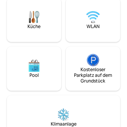
jeweils mit einem Fernseher und einem
unserem sehr gro
Einbauschrank ausgestattet sind, mit
inmitten der Berg
einem atemberaubenden Blick auf den
Inklusive Pizzaofen
Hafen und die Skyline auf. Google TV ist
Terrasse. Sehr e
in der Lounge verfügbar. Ich bin sicher,
ruhiger Aufenthalt
Küche
WLAN
du wirst es lieben, nach einem Tag in
Hunter Valley Wei
Sydney zurückzukehren.
Lebensmittelgesch
Möglicherweise möchtest du nie mehr
unseren Reiseführ
abreisen!
Kostenloser
Pool
Parkplatz auf dem
Grundstück
Klimaanlage