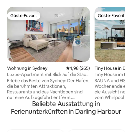
Gäste-Favorit
Gäste-Favorit
Gäste-Favorit
Gäste-Favorit
Wohnung in Sydney
Durchschnittliche Bewertung: 4
4,98 (265)
Tiny House in Dal
Luxus-Apartment mit Blick auf die Stadt
Tiny House im Hunt
und den Darling Harbour
entspannender R
Erlebe das Beste von Sydney: Der Hafen,
SAUNA und EISBAD!
die berühmten Attraktionen,
Wochenende erwar
Restaurants und das Nachtleben sind
die Aussicht nebe
nur eine Aufzugsfahrt entfernt.
vom Whirlpool aus
Beliebte Ausstattung in
Entspannen Sie sich in einer stilvollen
Zuhause ist kompl
Wohnung mit modernen Kunstwerken,
zu unterhalten un
Ferienunterkünften in Darling Harbour
einer Leder-Lounge und einem privaten
im Hunter Valley 
Balkon mit Blick auf die funkelnden
atemberaubenden
Lichter der Stadt. Wache in den
privates Zuhause, 
lichtdurchfluteten Schlafzimmern, die
herzlich willkomm