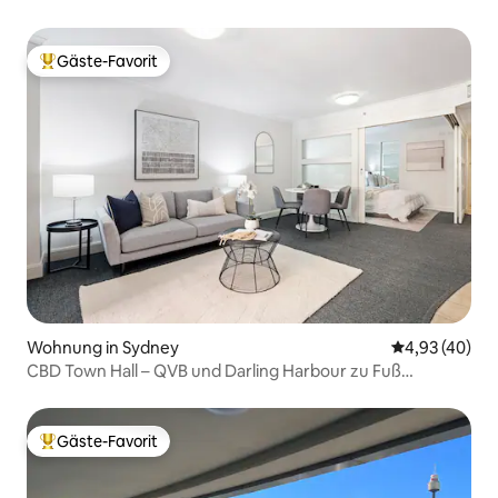
Gäste-Favorit
Beliebter Gäste-Favorit.
Wohnung in Sydney
Durchschnittl
4,93 (40)
CBD Town Hall – QVB und Darling Harbour zu Fuß
erreichbar!
Gäste-Favorit
Beliebter Gäste-Favorit.