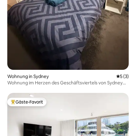
Wohnung in Sydney
Durchsch
5 (3)
Wohnung im Herzen des Geschäftsviertels von Sydney
mit Blick auf die Stadt
Gäste-Favorit
Beliebter Gäste-Favorit.