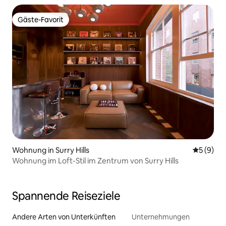
Gäste-Favorit
Gäste-Favorit
Wohnung in Surry Hills
Durchschn
5 (9)
Wohnung im Loft-Stil im Zentrum von Surry Hills
Spannende Reiseziele
Andere Arten von Unterkünften
Unternehmungen