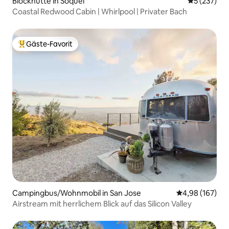
Blockhütte in Soquel
Durchschnit
5 (237)
Coastal Redwood Cabin | Whirlpool | Privater Bach
Gäste-Favorit
Beliebter Gäste-Favorit.
Campingbus/Wohnmobil in San Jose
Durchschnittli
4,98 (167)
Airstream mit herrlichem Blick auf das Silicon Valley