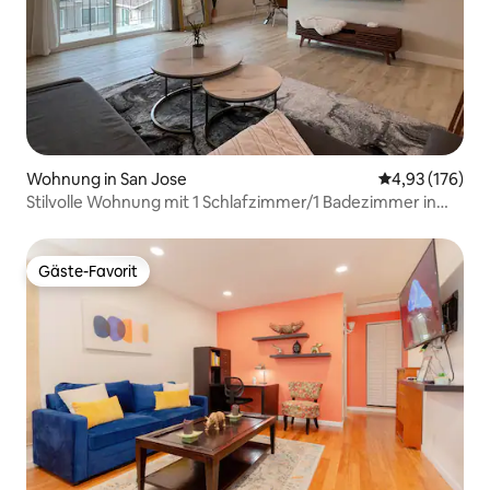
Wohnung in San Jose
Durchschnittl
4,93 (176)
Stilvolle Wohnung mit 1 Schlafzimmer/1 Badezimmer in
bester Lage
Gäste-Favorit
Gäste-Favorit