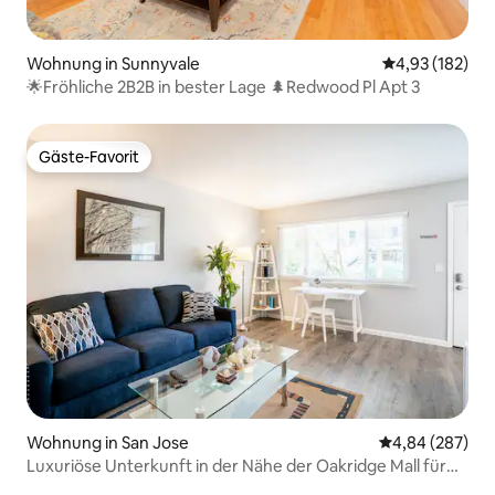
Wohnung in Sunnyvale
Durchschnittl
4,93 (182)
🌟Fröhliche 2B2B in bester Lage 🌲Redwood Pl Apt 3
Gäste-Favorit
Gäste-Favorit
Wohnung in San Jose
Durchschnittli
4,84 (287)
Luxuriöse Unterkunft in der Nähe der Oakridge Mall für
Urlaub/Arbeit