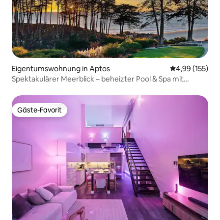
Eigentumswohnung in Aptos
Durchschnittl
4,99 (155)
Spektakulärer Meerblick – beheizter Pool & Spa mit
Meerblick
Gäste-Favorit
Gäste-Favorit