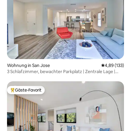
Wohnung in San Jose
Durchschnittl
4,89 (133)
3 Schlafzimmer, bewachter Parkplatz | Zentrale Lage |
Klimaanlage | 217 Ji
Gäste-Favorit
Beliebter Gäste-Favorit.