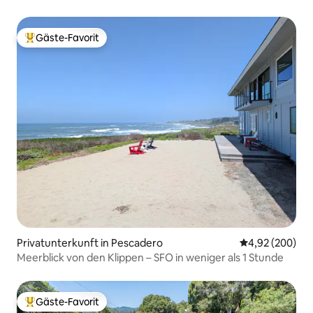
Panorama
Gäste-Favorit
Beliebter Gäste-Favorit.
Privatunterkunft in Pescadero
Durchschnittli
4,92 (200)
Meerblick von den Klippen – SFO in weniger als 1 Stunde
Gäste-Favorit
Beliebter Gäste-Favorit.