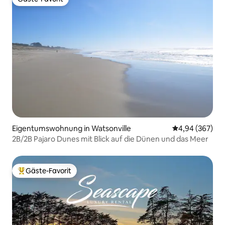
Gäste-Favorit
Eigentumswohnung in Watsonville
Durchschnittli
4,94 (367)
2B/2B Pajaro Dunes mit Blick auf die Dünen und das Meer
Gäste-Favorit
Beliebter Gäste-Favorit.