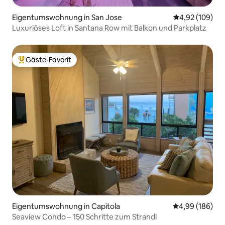
Eigentumswohnung in San Jose
Durchschnittli
4,92 (109)
Luxuriöses Loft in Santana Row mit Balkon und Parkplatz
Gäste-Favorit
Beliebter Gäste-Favorit.
Eigentumswohnung in Capitola
Durchschnittli
4,99 (186)
Seaview Condo – 150 Schritte zum Strand!