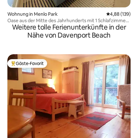
Wohnung in Menlo Park
Durchschnittli
4,88 (139)
Oase aus der Mitte des Jahrhunderts mit 1 Schlafzimmer
Weitere tolle Ferienunterkünfte in der
und Kingsize-Bett in der Nähe von Stanford
Nähe von Davenport Beach
Gäste-Favorit
Beliebter Gäste-Favorit.