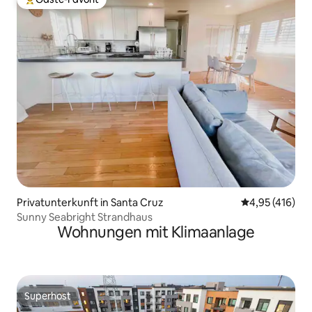
Beliebter Gäste-Favorit.
Privatunterkunft in Santa Cruz
Durchschnittl
4,95 (416)
Sunny Seabright Strandhaus
Wohnungen mit Klimaanlage
Superhost
Superhost