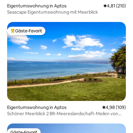
Eigentumswohnung in Aptos
Durchschnittl
4,81 (210)
Seascape Eigentumswohnung mit Meerblick
Gäste-Favorit
Beliebter Gäste-Favorit.
Eigentumswohnung in Aptos
Durchschnittli
4,98 (109)
Schöner Meerblick 2 BR-Meereslandschaft-Meilen von
Strand
Gäste-Favorit