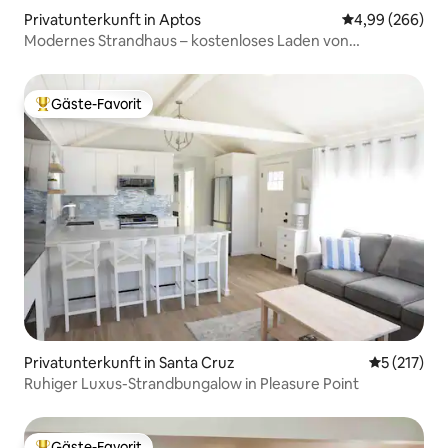
Privatunterkunft in Aptos
Durchschnittli
4,99 (266)
Modernes Strandhaus – kostenloses Laden von
Elektrofahrzeugen
Gäste-Favorit
Beliebter Gäste-Favorit.
Privatunterkunft in Santa Cruz
Durchschni
5 (217)
Ruhiger Luxus-Strandbungalow in Pleasure Point
Gäste-Favorit