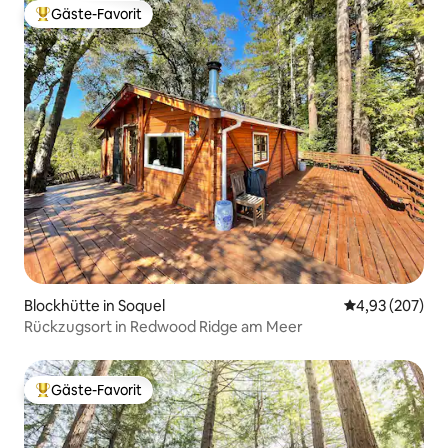
Gäste-Favorit
Beliebter Gäste-Favorit.
Blockhütte in Soquel
Durchschnittli
4,93 (207)
Rückzugsort in Redwood Ridge am Meer
Gäste-Favorit
Beliebter Gäste-Favorit.