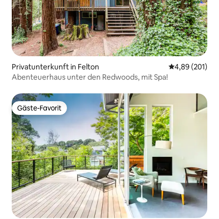
Privatunterkunft in Felton
Durchschnittli
4,89 (201)
Abenteuerhaus unter den Redwoods, mit Spa!
Gäste-Favorit
Gäste-Favorit