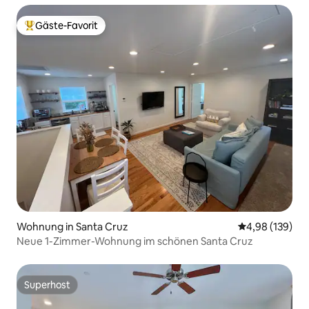
Gäste-Favorit
Beliebter Gäste-Favorit.
Wohnung in Santa Cruz
Durchschnittli
4,98 (139)
Neue 1-Zimmer-Wohnung im schönen Santa Cruz
Superhost
Superhost