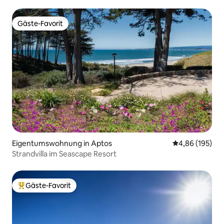
Gäste-Favorit
Gäste-Favorit
Eigentumswohnung in Aptos
Durchschnittli
4,86 (195)
Strandvilla im Seascape Resort
Gäste-Favorit
Beliebter Gäste-Favorit.