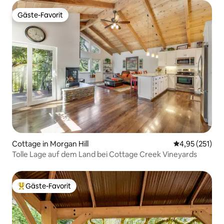
Gäste-Favorit
Gäste-Favorit
Cottage in Morgan Hill
Durchschnittl
4,95 (251)
Tolle Lage auf dem Land bei Cottage Creek Vineyards
Gäste-Favorit
Beliebter Gäste-Favorit.