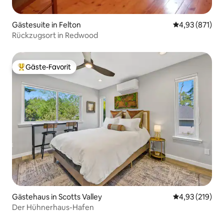
Gästesuite in Felton
Durchschnittl
4,93 (871)
Rückzugsort in Redwood
Gäste-Favorit
Beliebter Gäste-Favorit.
Gästehaus in Scotts Valley
Durchschnittl
4,93 (219)
Der Hühnerhaus-Hafen