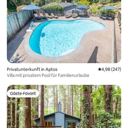
Privatunterkunft in Aptos
Durchschnittli
4,98 (247)
Villa mit privatem Pool für Familienurlaube
Gäste-Favorit
Gäste-Favorit