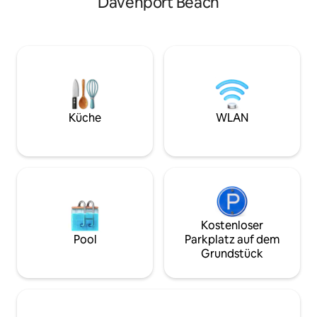
Davenport Beach
Stadtleben zu trennen und in die
bequemen Couch 
Redwoods einzutauchen. Die Hütte
Sie durch die Ober
verfügt über ein Queensize-Bett, ein
den Wald oder sch
komplettes Badezimmer, eine Küche
großen Leinwand. Erkund
und einen Grill. Der private Hof verfügt
Wanderwege nur w
über einen Whirlpool, eine Propan-
entfernt, ausged
Feuerstelle und eine Hängematte, um
Strecken (10 Min.
sich vollständig zu entspannen und zu
Strand und surfe (
erholen. Bitte beachte, dass die Hütte an
Weinprobe in eine
Küche
WLAN
einer windigen Einbahnstraße liegt. Es
Weinberg inmitte
gibt WLAN, aber kein TV oder
(5 Minuten).
Klimaanlage. SCC-Genehmigung #
241449
Kostenloser
Pool
Parkplatz auf dem
Grundstück