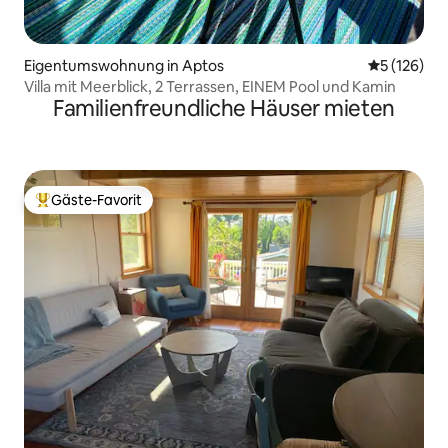
Eigentumswohnung in Aptos
Durchschni
5 (126)
Villa mit Meerblick, 2 Terrassen, EINEM Pool und Kamin
Familienfreundliche Häuser mieten
Gäste-Favorit
Beliebter Gäste-Favorit.