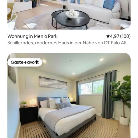
Wohnung in Menlo Park
Durchschnittli
4,97 (100)
Schillerndes, modernes Haus in der Nähe von DT Palo Alto
& Stanford
Gäste-Favorit
Gäste-Favorit