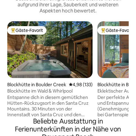
aufgrund ihrer Lage, Sauberkeit und weiteren
Aspekten hoch bewertet.
Gäste-Favorit
Gäste-Favorit
Beliebter Gäste-Favorit.
Beliebter Gäste-F
Blockhütte in Boulder Creek
Durchschnittliche Bewertung: 4
4,98 (133)
Blockhütte in Bon
Blockhütte im Wald & Whirlpool
Eklektischer Ausf
Entspanne dich in diesem gemütlichen
Der perfekte Aufe
Hütten-Rückzugsort in den Santa Cruz
und Entspannungs
Mountains. 30 Minuten von der
(Genehmigung 251052) Entspa
Innenstadt von Santa Cruz und den
bei Gartenspielen 
Beliebte Ausstattung in
Stränden entfernt. Dieses charmante
Sonne von der Te
400 Quadratfuß große Studio ist die
dich in einer Hä
Ferienunterkünften in der Nähe von
perfekte Umgebung, um sich vom
Schatten. Machen S