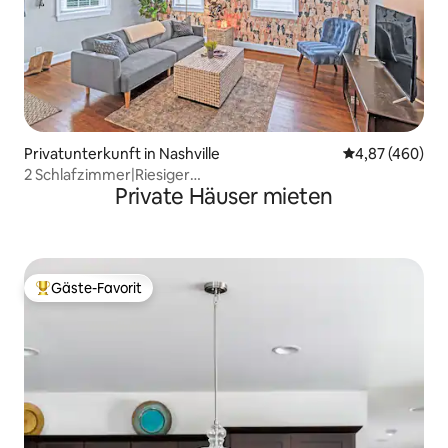
Privatunterkunft in Nashville
Durchschnittli
4,87 (460)
2 Schlafzimmer|Riesiger
Private Häuser mieten
Hof|Einfahrt|Haustierfreundlich|Vandy
Gäste-Favorit
Beliebter Gäste-Favorit.