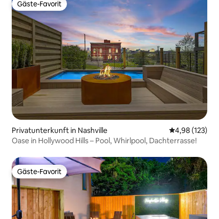
Gäste-Favorit
Gäste-Favorit
Privatunterkunft in Nashville
Durchschnittl
4,98 (123)
Oase in Hollywood Hills – Pool, Whirlpool, Dachterrasse!
Gäste-Favorit
Gäste-Favorit