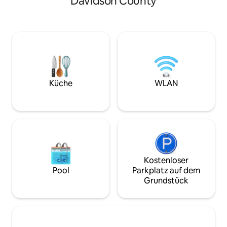
Davidson County
der Innenstadt und
schönen Hof mit einem Pool, einem
der Interstate un
Whirlpool und einer Feuerstelle.
Mit einem Bauern
Entspanne dich auf der großen Terrasse
Bettwäsche für ac
mit Außenfernseher oder koche in der
du die Annehmlich
voll ausgestatteten Küche. Egal, ob du
Layout, die für de
hier bist, um Nashville zu erkunden oder
Familie geeignet sind. Rabatte 
dich bequem zu entspannen, diese
Aufenthaltsdauer 15 % für 7 Nächte 25 
ruhige Unterkunft ist perfekt für Paare,
für 28 Nächte Wir befolgen die
Alleinreisende oder kleine Familien.
Küche
WLAN
Reinigungs- und
HINWEIS: Dies ist eine Studiowohnung
Desinfektionsprot
im Untergeschoss. Weitere
Informationen findest du im
vollständigen Inserat.
Kostenloser
Pool
Parkplatz auf dem
Grundstück