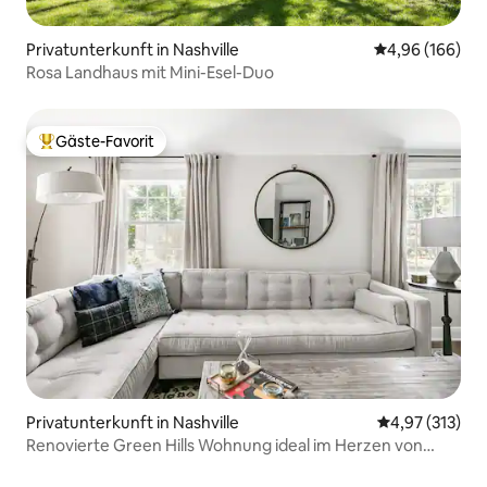
Privatunterkunft in Nashville
Durchschnittli
4,96 (166)
Rosa Landhaus mit Mini-Esel-Duo
Gäste-Favorit
Beliebter Gäste-Favorit.
Privatunterkunft in Nashville
Durchschnittl
4,97 (313)
Renovierte Green Hills Wohnung ideal im Herzen von
Nashville gelegen.