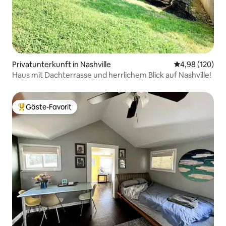
Privatunterkunft in Nashville
Durchschnittli
4,98 (120)
Haus mit Dachterrasse und herrlichem Blick auf Nashville!
Gäste-Favorit
Beliebter Gäste-Favorit.