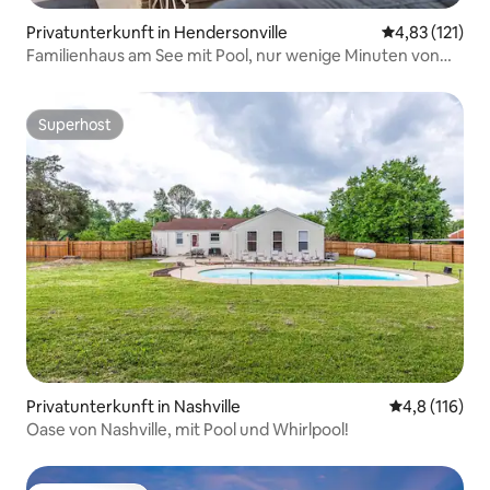
Privatunterkunft in Hendersonville
Durchschnittl
4,83 (121)
Familienhaus am See mit Pool, nur wenige Minuten von
der Innenstadt entfernt
Superhost
Superhost
Privatunterkunft in Nashville
Durchschnitt
4,8 (116)
Oase von Nashville, mit Pool und Whirlpool!