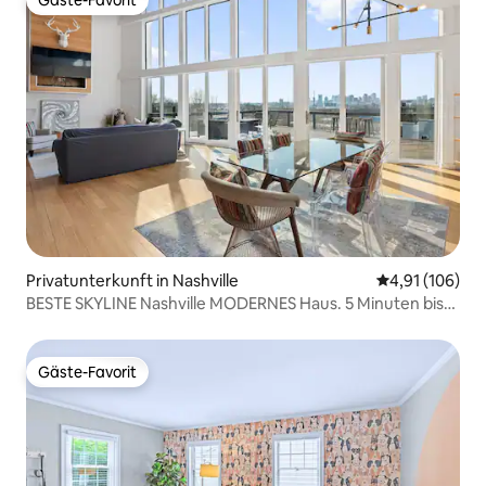
Gäste-Favorit
Gäste-Favorit
Privatunterkunft in Nashville
Durchschnittl
4,91 (106)
BESTE SKYLINE Nashville MODERNES Haus. 5 Minuten bis
DT
Gäste-Favorit
Gäste-Favorit