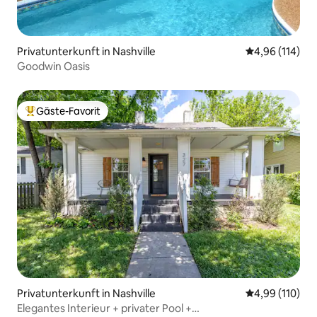
Privatunterkunft in Nashville
Durchschnittl
4,96 (114)
Goodwin Oasis
Gäste-Favorit
Beliebter Gäste-Favorit.
Privatunterkunft in Nashville
Durchschnittl
4,99 (110)
Elegantes Interieur + privater Pool +