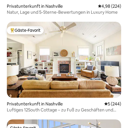
Privatunterkunft in Nashville
Durchschnittli
4,98 (224)
Natur, Lage und 5-Sterne-Bewertungen in Luxury Home
Gäste-Favorit
Beliebter Gäste-Favorit.
Privatunterkunft in Nashville
Durchschnit
5 (244)
Luftiges 12South Cottage – zu Fuß zu Geschäften und
Restaurants