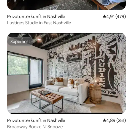
Privatunterkunft in Nashville
Durchschnittl
4,91 (479)
Lustiges Studio in East Nashville
Superhost
Superhost
Privatunterkunft in Nashville
Durchschnittl
4,89 (251)
Broadway Booze N' Snooze