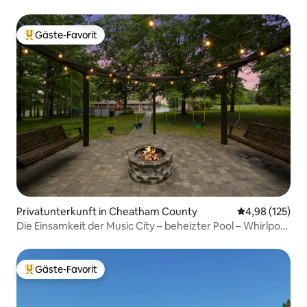
Feinschmeckerparadies
Gäste-Favorit
Beliebter Gäste-Favorit.
Privatunterkunft in Cheatham County
Durchschnittl
4,98 (125)
Die Einsamkeit der Music City – beheizter Pool – Whirlpool
– Feuerstelle
Gäste-Favorit
Beliebter Gäste-Favorit.