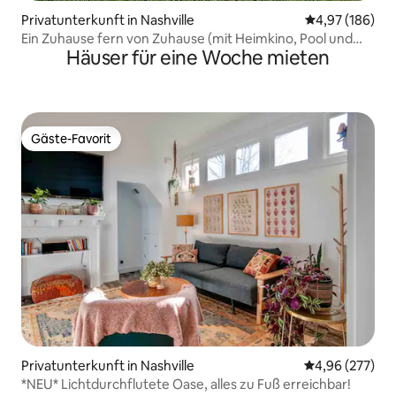
Privatunterkunft in Nashville
Durchschnittli
4,97 (186)
Ein Zuhause fern von Zuhause (mit Heimkino, Pool und
Häuser für eine Woche mieten
Spa)
Gäste-Favorit
Gäste-Favorit
Privatunterkunft in Nashville
Durchschnittli
4,96 (277)
*NEU* Lichtdurchflutete Oase, alles zu Fuß erreichbar!