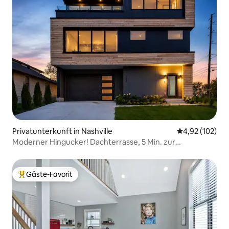
Privatunterkunft in Nashville
Durchschnittl
4,92 (102)
Moderner Hingucker! Dachterrasse, 5 Min. zur
Innenstadt, Whirlpool
Gäste-Favorit
Beliebter Gäste-Favorit.