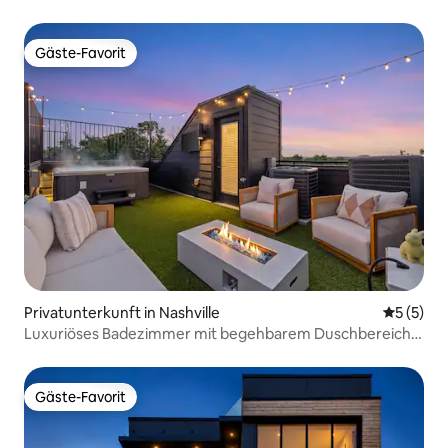
Gäste-Favorit
Gäste-Favorit
Privatunterkunft in Nashville
Durchsch
5 (5)
Luxuriöses Badezimmer mit begehbarem Duschbereich
und Whirlpool auf der Dachterrasse, 7 Blocks vom
Broadway entfernt
Gäste-Favorit
Gäste-Favorit