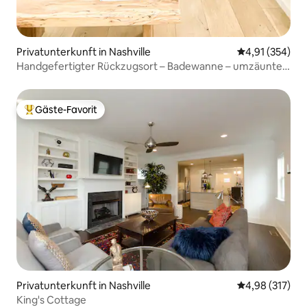
Privatunterkunft in Nashville
Durchschnittl
4,91 (354)
Handgefertigter Rückzugsort – Badewanne – umzäunter
Hof
Gäste-Favorit
Beliebter Gäste-Favorit.
Privatunterkunft in Nashville
Durchschnittl
4,98 (317)
King's Cottage