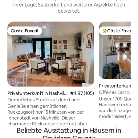
ihrer Lage, Sauberkeit und weiterer Aspekte hoch
bewertet.
Gäste-Favorit
Gäste-Favorit
Gäste-Favorit
Beliebter Gäste-F
Privatunterkunft i
Offenes East Nash
Privatunterkunft in Nashvill
Durchschnittliche Bewertung: 4
4,97 (105)
Kinderfreundlich!
Unser 1700 Quadr
e
Gemütliches Studio auf dem Land
Handwerkerhaus a
Genieße einen gemütlichen
wurde hinzugefüg
Rückzugsort nur 15 Minuten von der
modernisiert, was
Innenstadt von Nashville. Dieser
offenen und mode
charmante Rückzugsort verfügt über
Herzen des McFerr
Beliebte Ausstattung in Häusern in
einen privaten Eingang, einen
es bequem zu all
kontaktlosen Zugang und einen