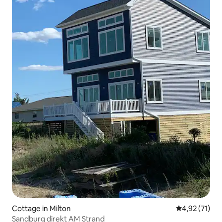
Cottage in Milton
Durchschnitt
4,92 (71)
Sandburg direkt AM Strand