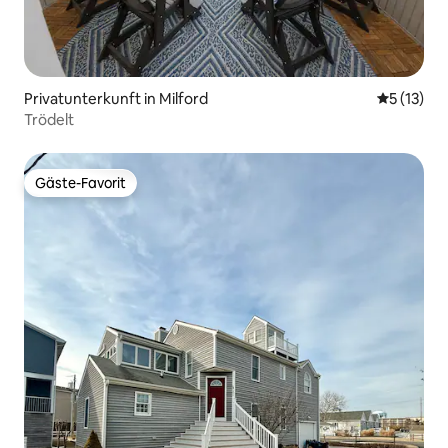
Privatunterkunft in Milford
Durchschn
5 (13)
Trödelt
Gäste-Favorit
Gäste-Favorit