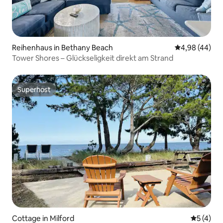
Reihenhaus in Bethany Beach
Durchschnittl
4,98 (44)
Tower Shores – Glückseligkeit direkt am Strand
Superhost
Superhost
Cottage in Milford
Durchsch
5 (4)