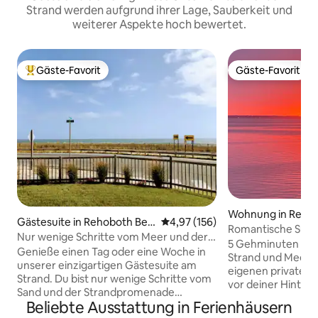
Strand werden aufgrund ihrer Lage, Sauberkeit und
weiterer Aspekte hoch bewertet.
Gäste-Favorit
Gäste-Favorit
Beliebter Gäste-Favorit.
Gäste-Favorit
Wohnung in Reho
Gästesuite in Rehoboth Bea
Durchschnittliche Bewertung: 4
4,97 (156)
h
Romantische Suite
ch
Nur wenige Schritte vom Meer und der
Sonnenuntergan
5 Gehminuten (0,3
Promenade auf der Surf Ave.
Genieße einen Tag oder eine Woche in
Strand und Meer, 
unserer einzigartigen Gästesuite am
eigenen privaten 
Strand. Du bist nur wenige Schritte vom
vor deiner Hinter
Sand und der Strandpromenade
romantische Sonne
Beliebte Ausstattung in Ferienhäusern
entfernt, die dich zu den fantastischen
Einheit im ersten 