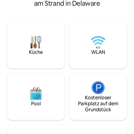
Restaurants und Geschäften von
am Strand in Delaware
völlig privates Sc
Rehoboth Beach führt. Dein privater
Badewanne und ei
Eingang befindet sich direkt im
Eingang. Schlafe gut auf der neuen
eingezäunten Vorgarten. Der ganze
Queen-Matratze. Parke dein Auto und
erste Stock und der Vorgarten stehen
lass es. Das Hotel liegt am ruhigeren
dir zur Verfügung. Die 1.200 Quadratfuß
südlichen Ende vo
große Unterkunft ist
dennoch nur wen
HAUSTIERFREUNDLICH und verfügt
Restaurants, dem
über eine hintere Terrasse, eine vordere
Wassersport und 
Terrasse, ein komplettes Badezimmer, 2
Küche
WLAN
entfernt. Nimm Trolley oder Uber zum
Schlafzimmer mit 1 Queensize- und
nahegelegenen Re
Kingsize-Bett, 1 reservierten Parkplatz
Geschäfte, Resta
und eine Küchenzeile (kein Herd). 11,5 %
Promenadenspaß
Steuer bei der Buchung hinzugefügt.
Kostenloser
Pool
Parkplatz auf dem
Grundstück