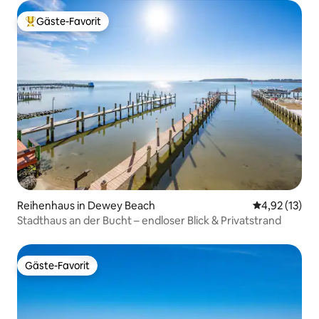
Gäste-Favorit
Beliebter Gäste-Favorit.
Reihenhaus in Dewey Beach
Durchschnitt
4,92 (13)
Stadthaus an der Bucht – endloser Blick & Privatstrand
Gäste-Favorit
Gäste-Favorit