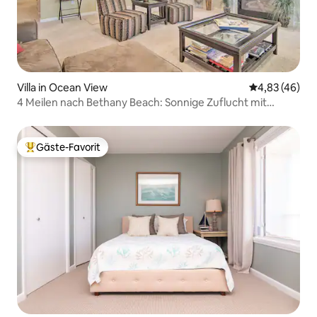
Villa in Ocean View
Durchschnittl
4,83 (46)
4 Meilen nach Bethany Beach: Sonnige Zuflucht mit
Veranden!
Gäste-Favorit
Beliebter Gäste-Favorit.