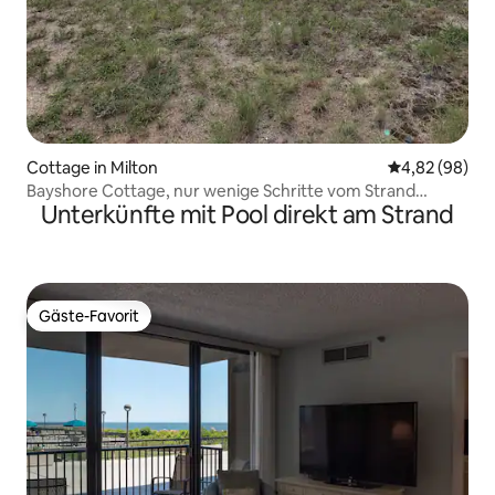
Cottage in Milton
Durchschnittl
4,82 (98)
Bayshore Cottage, nur wenige Schritte vom Strand
Unterkünfte mit Pool direkt am Strand
entfernt!!
Gäste-Favorit
Gäste-Favorit