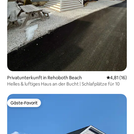
Privatunterkunft in Rehoboth Beach
Durchschnitt
4,81 (16)
Helles & luftiges Haus an der Bucht | Schlafplätze für 10
Gäste-Favorit
Gäste-Favorit