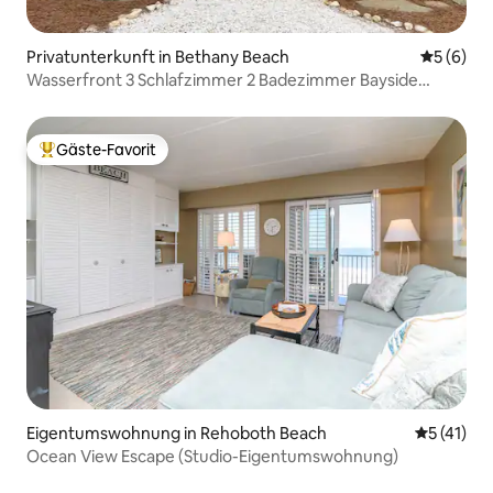
Privatunterkunft in Bethany Beach
Durchschn
5 (6)
Wasserfront 3 Schlafzimmer 2 Badezimmer Bayside
Cottage
Gäste-Favorit
Beliebter Gäste-Favorit.
Eigentumswohnung in Rehoboth Beach
Durchschn
5 (41)
Ocean View Escape (Studio-Eigentumswohnung)