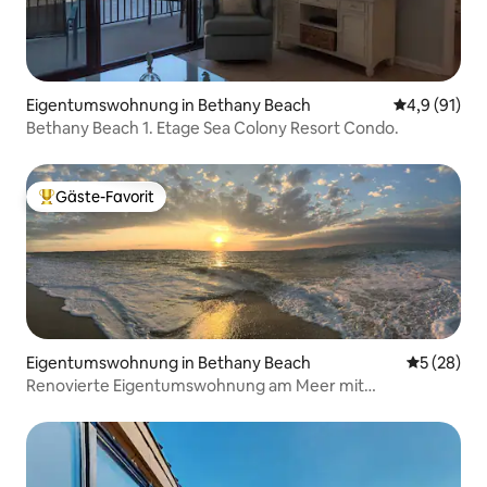
Eigentumswohnung in Bethany Beach
Durchschnit
4,9 (91)
Bethany Beach 1. Etage Sea Colony Resort Condo.
Gäste-Favorit
Beliebter Gäste-Favorit.
Eigentumswohnung in Bethany Beach
Durchschni
5 (28)
Renovierte Eigentumswohnung am Meer mit
wunderschöner Aussicht!