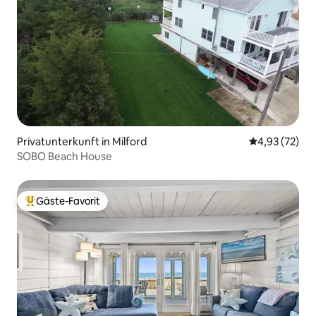
Privatunterkunft in Milford
Durchschnitt
4,93 (72)
SOBO Beach House
Gäste-Favorit
Beliebter Gäste-Favorit.