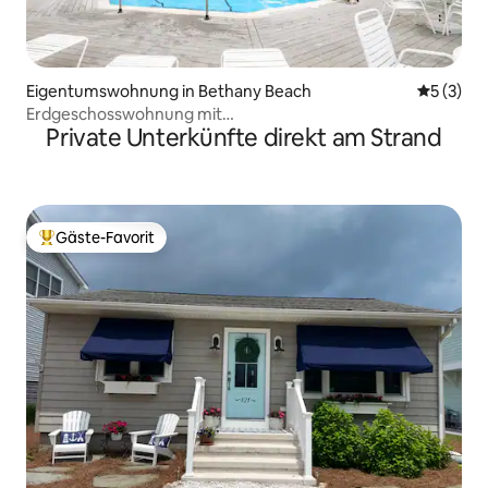
Eigentumswohnung in Bethany Beach
Durchsch
5 (3)
Erdgeschosswohnung mit
Private Unterkünfte direkt am Strand
2 Schlafzimmern/2 Bädern~direkter Strandzugang~Pool
Gäste-Favorit
Beliebter Gäste-Favorit.