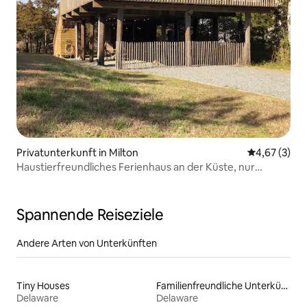
Privatunterkunft in Milton
Durchschnit
4,67 (3)
Haustierfreundliches Ferienhaus an der Küste, nur
wenige Schritte vom Strand entfernt!
Spannende Reiseziele
Andere Arten von Unterkünften
Tiny Houses
Familienfreundliche Unterkünfte
Delaware
Delaware