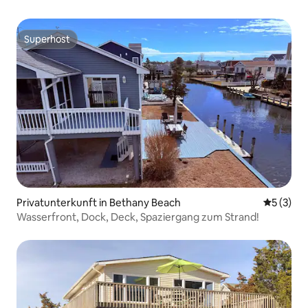
NEU
Superhost
Superhost
Privatunterkunft in Bethany Beach
Durchsch
5 (3)
Wasserfront, Dock, Deck, Spaziergang zum Strand!