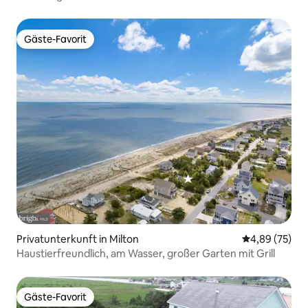
Gäste-Favorit
Gäste-Favorit
Privatunterkunft in Milton
Durchschnittl
4,89 (75)
Haustierfreundlich, am Wasser, großer Garten mit Grill
Gäste-Favorit
Gäste-Favorit