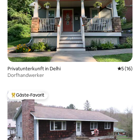
Privatunterkunft in Delhi
Durchschn
5 (16)
Dorfhandwerker
Gäste-Favorit
Beliebter Gäste-Favorit.