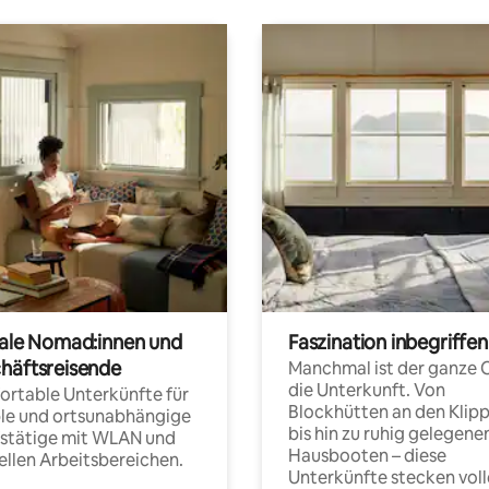
tale Nomad:innen und
Faszination inbegriffen
häftsreisende
Manchmal ist der ganze 
die Unterkunft. Von
rtable Unterkünfte für
Blockhütten an den Klip
ble und ortsunabhängige
bis hin zu ruhig gelegene
fstätige mit WLAN und
Hausbooten – diese
ellen Arbeitsbereichen.
Unterkünfte stecken voll