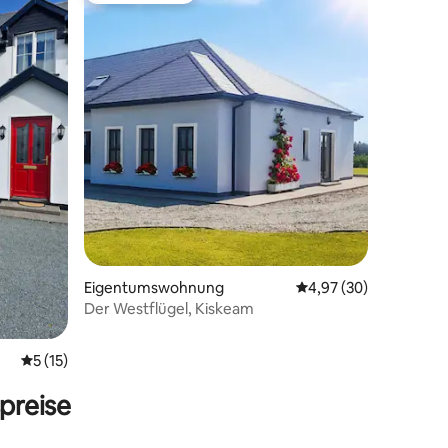
62 Bewertungen
Eigentumswohnung
Durchschnittliche Be
4,97 (30)
Der Westflügel, Kiskeam
Durchschnittliche Bewertung: 5 von 5, 15 Bewertungen
5 (15)
preise