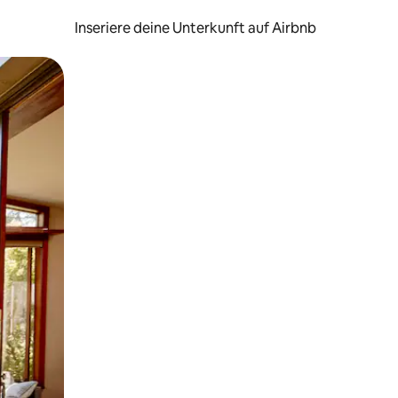
Inseriere deine Unterkunft auf Airbnb
h Berühren oder Wischgesten.