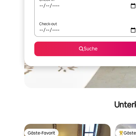
Check-out
Suche
Unterk
Gäste-Favorit
Gäste
Gäste-Favorit
Beliebte