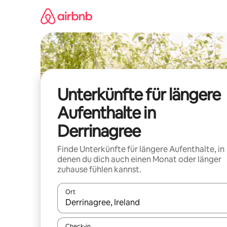
Zu
Inhalten
springen
Unterkünfte für längere
Aufenthalte in
Derrinagree
Finde Unterkünfte für längere Aufenthalte, in
denen du dich auch einen Monat oder länger
zuhause fühlen kannst.
Ort
Wenn Ergebnisse verfügbar sind, navigiere mit d
Check-in