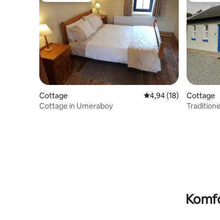
Cottage
Durchschnittliche Bew
4,94 (18)
Cottage
Cottage in Umeraboy
Tradition
Komfo