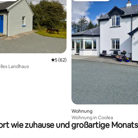
ertung: 4,94 von 5, 18 Bewertungen
Durchschnittliche Bewertung: 5 von 5, 
5 (62)
elles Landhaus
Wohnung
Wohnung in Coolea
rt wie zuhause und großartige Monats