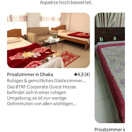
Aspekte hoch bewertet.
Privatzimmer in Dhaka
Durchschnittliche Bewertun
4,5 (4)
Ruhiges & gemütliches Gästezimmer
mit kostenlosem Frühstück-Parkplatz
Das BTRF Corporate Guest House
befindet sich in einer ruhigen
Umgebung; es ist nur wenige
Gehminuten von allen wichtigen
nationalen und internationalen NGOs,
Unternehmen, Banken,
Einkaufsmöglichkeiten, Restaurants und
nur eine 45-minütige Fahrt vom
Privatzimmer in D
internationalen Flughafen entfernt.