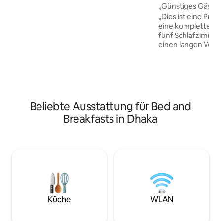
„Günstiges Gästeh
Diese Pension ist die perfekte Wahl für
„Dies ist eine Pri
Frauen, NGOs & Unternehmensprofis,
eine komplette W
Geschäftsreisende und Familien, die in
fünf Schlafzimmer 
Dhaka, Bangladesch, übernachten
einen langen Wohn
möchten. Freuen Sie sich auf
eine Küche und 1
freundliche , geräumige Zimmer mit
Nur ein Schlafzimm
Klimaanlage, kostenfreiem WLAN,
Tisch, Stuhl, Schra
kostenlosem warmem Frühstück,
allem Notwendige
Parkplätzen, Sicherheitsvorkehrungen
auf Anfrage verfü
und mehr.
Anfrage ebenfalls
Beliebte Ausstattung für Bed and
Aufpreis). WLAN-I
Breakfasts in Dhaka
geschützt. Öffent
zu Fuß erreichbar.
Wohngegend des L
uns in der Diplom
Bangladesch.
Küche
WLAN