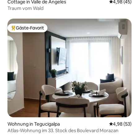
Cottage in Valle de Angeles
Durchschnittl
4,98 (45)
Traum vom Wald
Gäste-Favorit
Beliebter Gäste-Favorit.
Wohnung in Tegucigalpa
Durchschnittl
4,98 (53)
Atlas-Wohnung im 33. Stock des Boulevard Morazan