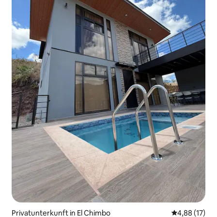
Privatunterkunft in El Chimbo
Durchschnitt
4,88 (17)