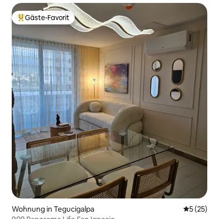
Gäste-Favorit
Beliebter Gäste-Favorit.
Wohnung in Tegucigalpa
Durchschn
5 (25)