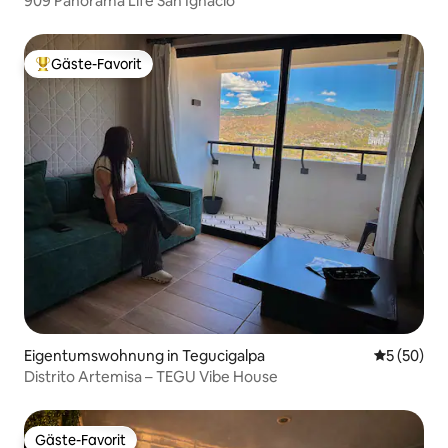
909 Panorama Life San Ignacio
Gäste-Favorit
Beliebter Gäste-Favorit.
Eigentumswohnung in Tegucigalpa
Durchschni
5 (50)
Distrito Artemisa – TEGU Vibe House
Gäste-Favorit