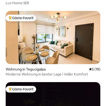
Lux Home SER
Gäste-Favorit
Beliebter Gäste-Favorit.
Wohnung in Tegucigalpa
Durchschn
5 (19)
Moderne Wohnung in bester Lage | Voller Komfort
Gäste-Favorit
Beliebter Gäste-Favorit.