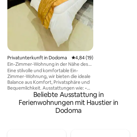
Unterkunft. Elega
hohe Decken, off
Essbereiche, helle
moderne Küche un
Pavillon im Freien
Pflanzen umgeben 
luftiges, luxuriös
doch günstig gele
vom Shoppers Pla
dem Parlament, to
Privatunterkunft in Dodoma
Durchschnittliche Bewertung: 
4,84 (19)
den besten Orten
Ein-Zimmer-Wohnung in der Nähe des
Einkaufszentrums, Dodoma
Eine stilvolle und komfortable Ein-
Zimmer-Wohnung, wir bieten die ideale
Balance aus Komfort, Privatsphäre und
Bequemlichkeit. Ausstattungen wie: •
Beliebte Ausstattung in
Kostenloses WLAN • Smart-TV mit
Netflix • voll ausgestattete Küche
Ferienwohnungen mit Haustier in
Warmes und kaltes Wasser •
Dodoma
Kostenloser Parkplatz • Eigenständiger
Check-in für flexible Ankünfte •
Teezubehör • 24 Stunden
Sicherheitsdienst 📍 Erstklassige Lage In
der Nähe des Shoppers Plaza, Golden