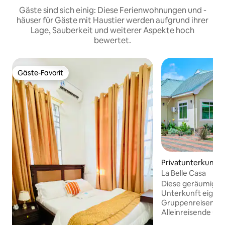
Gäste sind sich einig: Diese Ferienwohnungen und -
häuser für Gäste mit Haustier werden aufgrund ihrer
Lage, Sauberkeit und weiterer Aspekte hoch
bewertet.
Gäste-Favorit
Gäste-Favorit
Privatunterkunft
La Belle Casa
Diese geräumige un
Unterkunft eignet 
Gruppenreisen, Fa
Alleinreisende un
Einzelzimmer ode