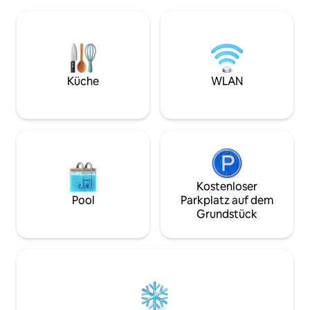
Rajabhat University (CRRU). Meine Frau
zentralen Einkauf
Apple ist zertifizierte
Sehenswürdigkeit
Gesundheitsberaterin, daher leben wir
komfortabel und sa
gesund, ernähren uns gesund nach den
Reisender braucht
Grundsätzen der Lifestyle Medicine und
Hause zu fühlen, 
wir behandeln dich während deines
Hause ist. Unsere 
Aufenthalts hier bei uns mit dem
Außenpool und Fi
Küche
WLAN
gleichen Ziel. Jeden Tag wird ein
mit vielen englisc
gesundes Frühstück serviert! Wir freuen
kostenloses WLAN.
uns auf deinen Besuch.🙏
für längere Aufent
Kostenloser
Pool
Parkplatz auf dem
Grundstück