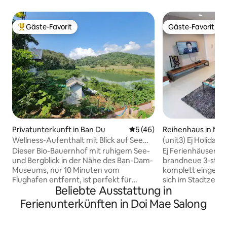
Gäste-Favorit
Gäste-Favorit
Beliebter Gäste-Favorit.
Gäste-Favorit
Privatunterkunft in Ban Du
Durchschnittliche Bewertun
5 (46)
Reihenhaus in Mu
g Rai
Wellness-Aufenthalt mit Blick auf See
(unit3) Ej Holiday 
und Berge in Chaingrai
Dieser Bio-Bauernhof mit ruhigem See-
Ej Ferienhäuser s
und Bergblick in der Nähe des Ban-Dam-
brandneue 3-stöck
Museums, nur 10 Minuten vom
komplett eingerich
Flughafen entfernt, ist perfekt für
sich im Stadtzent
Beliebte Ausstattung in
private und Familienreisen. Privates
nur wenige Gehmi
Glashaus im nordischen Stil in einer
Geschäften, Café
Ferienunterkünften in Doi Mae Salong
versteckten Naturzone direkt
entfernt. Innerha
gegenüber dem Tor 4 Chaing Rai
zum Nachtmarkt, 