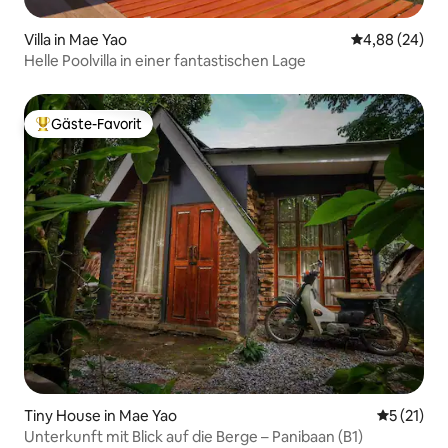
Villa in Mae Yao
Durchschnittl
4,88 (24)
Helle Poolvilla in einer fantastischen Lage
Gäste-Favorit
Beliebter Gäste-Favorit.
Tiny House in Mae Yao
Durchschn
5 (21)
Unterkunft mit Blick auf die Berge – Panibaan (B1)