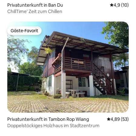
Privatunterkunft in Ban Du
Durchschnit
4,9 (10)
ChillTime' Zeit zum Chillen
Gäste-Favorit
Gäste-Favorit
Privatunterkunft in Tambon Rop Wiang
Durchschnittl
4,89 (53)
Doppelstöckiges Holzhaus im Stadtzentrum