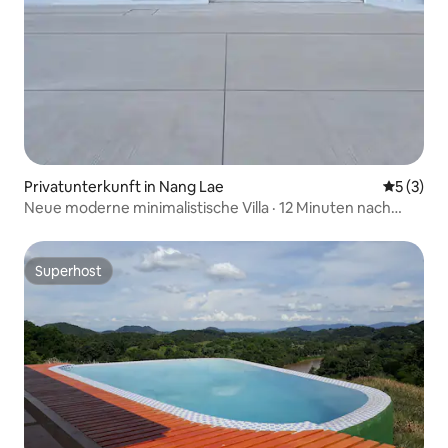
Privatunterkunft in Nang Lae
Durchsch
5 (3)
Neue moderne minimalistische Villa · 12 Minuten nach
Chiang Rai
Superhost
Superhost